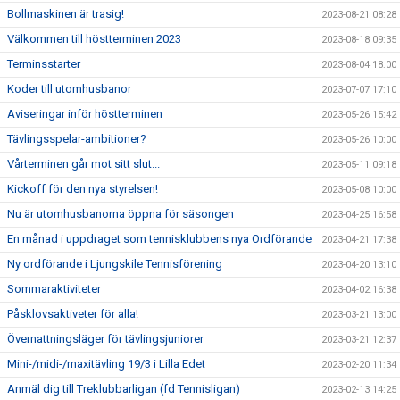
Bollmaskinen är trasig!
2023-08-21 08:28
Välkommen till höstterminen 2023
2023-08-18 09:35
Terminsstarter
2023-08-04 18:00
Koder till utomhusbanor
2023-07-07 17:10
Aviseringar inför höstterminen
2023-05-26 15:42
Tävlingsspelar-ambitioner?
2023-05-26 10:00
Vårterminen går mot sitt slut...
2023-05-11 09:18
Kickoff för den nya styrelsen!
2023-05-08 10:00
Nu är utomhusbanorna öppna för säsongen
2023-04-25 16:58
En månad i uppdraget som tennisklubbens nya Ordförande
2023-04-21 17:38
Ny ordförande i Ljungskile Tennisförening
2023-04-20 13:10
Sommaraktiviteter
2023-04-02 16:38
Påsklovsaktiveter för alla!
2023-03-21 13:00
Övernattningsläger för tävlingsjuniorer
2023-03-21 12:37
Mini-/midi-/maxitävling 19/3 i Lilla Edet
2023-02-20 11:34
Anmäl dig till Treklubbarligan (fd Tennisligan)
2023-02-13 14:25