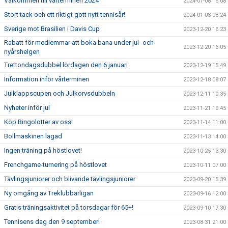
Välkommen till vårterminen 2024
2024-01-08 15:08
Stort tack och ett riktigt gott nytt tennisår!
2024-01-03 08:24
Sverige mot Brasilien i Davis Cup
2023-12-20 16:23
Rabatt för medlemmar att boka bana under jul- och
2023-12-20 16:05
nyårshelgen
Trettondagsdubbel lördagen den 6 januari
2023-12-19 15:49
Information inför vårterminen
2023-12-18 08:07
Julklappscupen och Julkorvsdubbeln
2023-12-11 10:35
Nyheter inför jul
2023-11-21 19:45
Köp Bingolotter av oss!
2023-11-14 11:00
Bollmaskinen lagad
2023-11-13 14:00
Ingen träning på höstlovet!
2023-10-25 13:30
Frenchgame-turnering på höstlovet
2023-10-11 07:00
Tävlingsjuniorer och blivande tävlingsjuniorer
2023-09-20 15:39
Ny omgång av Treklubbarligan
2023-09-16 12:00
Gratis träningsaktivitet på torsdagar för 65+!
2023-09-10 17:30
Tennisens dag den 9 september!
2023-08-31 21:00