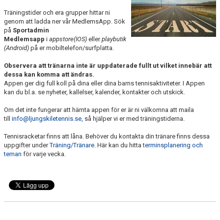
Träningstider och era grupper hittar ni
genom att ladda ner vår MedlemsApp. Sök
på
Sportadmin
Medlemsapp
i
appstore(IOS)
eller
playbutik
(Android)
på er mobiltelefon/surfplatta.
Observera att tränarna inte är uppdaterade fullt ut vilket innebär att
dessa kan komma att ändras.
Appen ger dig full koll på dina eller dina barns tennisaktiviteter. I Appen
kan du bl.a. se nyheter, kallelser, kalender, kontakter och utskick.
Om det inte fungerar att hämta appen för er är ni välkomna att maila
till
info@ljungskiletennis.se,
så hjälper vi er med träningstiderna.
Tennisracketar finns att låna. Behöver du kontakta din tränare finns dessa
uppgifter under
Träning/Tränare
. Här kan du hitta
terminsplanering och
teman
för varje vecka.