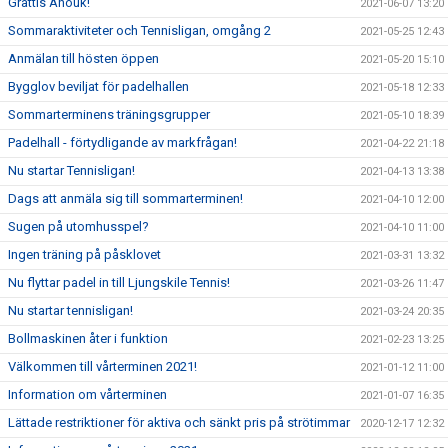
Grattis Anouk!
2021-06-07 13:20
Sommaraktiviteter och Tennisligan, omgång 2
2021-05-25 12:43
Anmälan till hösten öppen
2021-05-20 15:10
Bygglov beviljat för padelhallen
2021-05-18 12:33
Sommarterminens träningsgrupper
2021-05-10 18:39
Padelhall - förtydligande av markfrågan!
2021-04-22 21:18
Nu startar Tennisligan!
2021-04-13 13:38
Dags att anmäla sig till sommarterminen!
2021-04-10 12:00
Sugen på utomhusspel?
2021-04-10 11:00
Ingen träning på påsklovet
2021-03-31 13:32
Nu flyttar padel in till Ljungskile Tennis!
2021-03-26 11:47
Nu startar tennisligan!
2021-03-24 20:35
Bollmaskinen åter i funktion
2021-02-23 13:25
Välkommen till vårterminen 2021!
2021-01-12 11:00
Information om vårterminen
2021-01-07 16:35
Lättade restriktioner för aktiva och sänkt pris på strötimmar
2020-12-17 12:32