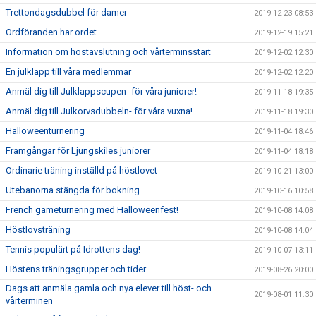
Trettondagsdubbel för damer
2019-12-23 08:53
Ordföranden har ordet
2019-12-19 15:21
Information om höstavslutning och vårterminsstart
2019-12-02 12:30
En julklapp till våra medlemmar
2019-12-02 12:20
Anmäl dig till Julklappscupen- för våra juniorer!
2019-11-18 19:35
Anmäl dig till Julkorvsdubbeln- för våra vuxna!
2019-11-18 19:30
Halloweenturnering
2019-11-04 18:46
Framgångar för Ljungskiles juniorer
2019-11-04 18:18
Ordinarie träning inställd på höstlovet
2019-10-21 13:00
Utebanorna stängda för bokning
2019-10-16 10:58
French gameturnering med Halloweenfest!
2019-10-08 14:08
Höstlovsträning
2019-10-08 14:04
Tennis populärt på Idrottens dag!
2019-10-07 13:11
Höstens träningsgrupper och tider
2019-08-26 20:00
Dags att anmäla gamla och nya elever till höst- och
2019-08-01 11:30
vårterminen