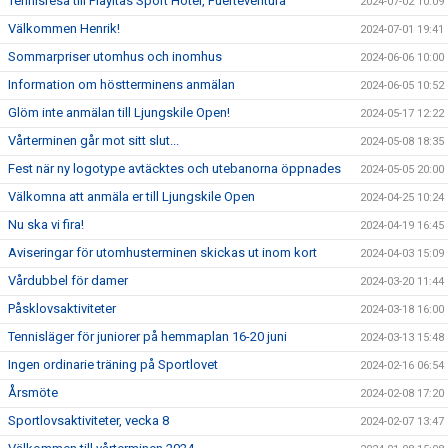
Tennisresa till Playitas Sport Hotel, Fuerteventura
2024-07-02 10:09
Välkommen Henrik!
2024-07-01 19:41
Sommarpriser utomhus och inomhus
2024-06-06 10:00
Information om höstterminens anmälan
2024-06-05 10:52
Glöm inte anmälan till Ljungskile Open!
2024-05-17 12:22
Vårterminen går mot sitt slut...
2024-05-08 18:35
Fest när ny logotype avtäcktes och utebanorna öppnades
2024-05-05 20:00
Välkomna att anmäla er till Ljungskile Open
2024-04-25 10:24
Nu ska vi fira!
2024-04-19 16:45
Aviseringar för utomhusterminen skickas ut inom kort
2024-04-03 15:09
Vårdubbel för damer
2024-03-20 11:44
Påsklovsaktiviteter
2024-03-18 16:00
Tennisläger för juniorer på hemmaplan 16-20 juni
2024-03-13 15:48
Ingen ordinarie träning på Sportlovet
2024-02-16 06:54
Årsmöte
2024-02-08 17:20
Sportlovsaktiviteter, vecka 8
2024-02-07 13:47