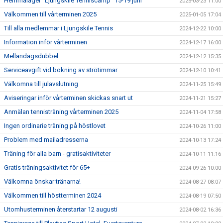
Hemmaläger "Ljungskile Tenniscamp" 15-19 juni
2025-03-23 11:00
Välkommen till vårterminen 2025
2025-01-05 17:04
Till alla medlemmar i Ljungskile Tennis
2024-12-22 10:00
Information inför vårterminen
2024-12-17 16:00
Mellandagsdubbel
2024-12-12 15:35
Serviceavgift vid bokning av strötimmar
2024-12-10 10:41
Välkomna till julavslutning
2024-11-25 15:49
Aviseringar inför vårterminen skickas snart ut
2024-11-21 15:27
Anmälan tennisträning vårterminen 2025
2024-11-04 17:58
Ingen ordinarie träning på höstlovet
2024-10-26 11:00
Problem med mailadresserna
2024-10-13 17:24
Träning för alla barn - gratisaktiviteter
2024-10-11 11:16
Gratis träningsaktivitet för 65+
2024-09-26 10:00
Välkomna önskar tränarna!
2024-08-27 08:07
Välkommen till höstterminen 2024
2024-08-19 07:50
Utomhusterminen återstartar 12 augusti
2024-08-02 16:36