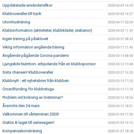
Uppdaterade användarvillkor
2020-05-03 14:29
Klubboveraller till tryck
2020-05-03 14:27
Utomhusträning
2020-04-17 20:50
Klubbinformation (aktiviteter, klubbkläder, utebanor)
2020-04-03 11:59
Ingen träning på påsklovet
2020-03-31 08:33
Viktig information angående träning
2020-03-17 11:45
Angående pågående Corona-pandemi
2020-03-13 08:30
Ljungskile Nutrition- erbjudande från en klubbsponsor
2020-03-12 19:48
Sista chansen! Klubboveraller
2020-02-27 16:25
Klubbnytt - ett nyhetsbrev från klubben
2020-02-13 17:25
Crowdfunding för klubbstuga
2020-02-13 17:23
Problem vid bokning av löstimmar?
2020-02-12 18:56
Årsmöte den 24 mars
2020-02-12 18:51
Välkommen till vårterminen 2020!
2020-01-09 17:30
Grattis A-laget till seriesegern!
2020-01-09 16:15
Kompensationsträning
2020-01-07 18:18