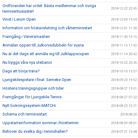
Ordföranden har ordet: Bästa medlemmar och övriga
2018-12-22 22:45
tennisentusiaster!
Vinst i Lerum Open
2018-12-09 19:59
Information om höstavslutning och vårterminsstart
2018-12-01 11:30
Framgång i Vänersmashen
2018-11-30 15:15
Anmälan öppen till Julkorvsdubbeln för vuxna
2018-11-15 17:42
Nu är det dags att anmäla sig till Julklappscupen
2018-11-14 20:42
Nu byggs våra nya utebanor
2018-10-22 20:36
Dags att börja träna?
2018-10-10 13:57
Ljungskilespelare i final- Serneke Open
2018-09-23 19:52
Höstens träningsgrupper och tider
2018-08-27 19:01
Framgångar för Ljungskile Tennis
2018-08-27 07:22
Nytt bokningssystem-MATCHi
2018-08-23 10:21
Schema och terminsstart
2018-08-20
Uppstartsinformation sommar-/hösttermin
2018-08-09 08:01
Behöver du svalka dig i tennishallen?
2018-07-31 15:48