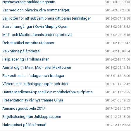
Nyrenoverade omklädningsrum
2018-03-08 19:13
Var med och påverka våra sommarläger
2018-03-07 20:00
Sälj lotter för att subventionera ditt barns tennisläger
2018-03-07 19:58
Stora framgångar i Kevin Murphy Open
2018-02-26 18:52
Midi- och Maxitourtennis under sportlovet
2018-02-26 18:48
Debattartikel om våra utebanor
2018-02-15 13:47
Välkomna på årsmöte!
2018-02-13 09:34
Pallplacering i Trollsmashen
2018-02-11 11:00
Anmäl dig till Mini-, Midi- eller Maxitouren
2018-02-04 16:33
Frukosttennis- tisdagar och fredagar
2018-01-15 18:00
Vårterminens träningsgrupper och tider
2018-01-11 12:42
Hämta MedlemsAppen till din mobiltelefon/surfplatta
2018-01-11 12:25
Presentation av vår nya tränare Olivia
2018-01-03 19:52
Annandagsdubbeln 2017
2017-12-31 12:47
En julhälsning från Julklappscupen
2017-12-25 18:06
Halva priset på löstimmar!
2017-12-17 20:33