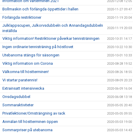
Information om vårterminen 2021
2020-12-08 12:05
Bollmaskin och förlängda öppettider i hallen
2020-11-27 09:47
Förlängda restriktioner
2020-11-19 20:04
Julklappscupen, Julkorvsdubbeln och Annandagsdubbeln
2020-11-19 20:03
inställda
Viktig information! Restriktioner påverkar tennisträningen
2020-10-31 14:17
Ingen ordinarie tennisträning på höstlovet
2020-10-22 10:30
Utebanorna stängs för säsongen
2020-10-01 10:33
Viktig information om Corona
2020-08-28 19:52
Välkomna till höstterminen!
2020-08-26 18:55
Vi startar paratennis!
2020-08-09 20:23
Extrainsatt intensivvecka
2020-06-09 16:04
Onsdagsdubbel
2020-06-08 13:18
Sommaraktiviteter
2020-05-05 20:40
Privatlektioner/Omsträngning av rack
2020-05-05 09:55
Anmälan till höstterminen öppen
2020-05-03 19:00
Sommarpriser på utebanorna
2020-05-03 14:43