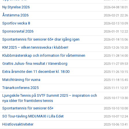
Ny Styrelse 2026
2026-04-08 18:01
Årstämma 2026
2026-02-21 22:26
Sportlov vecka 8
2026-02-13 10:09
Sponsoravtal 2026
2026-01-31 12:22
Spontantennis för seniorer 65+ drar igång igen
2026-01-18 15:06
KM 2025 – vilken tennisvecka i klubben!
2025-12-26 10:20
Klubbmästerskap och information för vårterminen
2025-11-28 14:00
Grattis Julius- fina resultat i Vänersborg
2025-11-27 09:53
Extra årsmöte den 11 december kl. 18.00
2025-11-26 10:15
Matchträning för vuxna
2025-11-18 15:45
Tränarkonferens 2025
2025-11-11 12:37
Ljungskile Tennis på SVTF Summit 2025 – inspiration och
2025-10-17 13:30
nya idéer för framtidens tennis
Spontantennis för seniorer 65+
2025-10-10 10:00
SO Tour-tävling MIDI/MAXI i Lilla Edet
2025-10-07 12:24
Höstlovsaktiviteter
2025-10-06 13:41