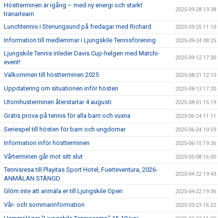
Höstterminen är igång – med ny energi och starkt
2025-09-28 13:38
tränarteam
Lunchtennis i Stenungsund på fredagar med Richard
2025-09-25 11:10
Information till medlemmar i Ljungskile Tennisförening
2025-09-24 08:25
Ljungskile Tennis inleder Davis Cup-helgen med Matchi-
2025-09-12 17:30
event!
Välkommen till höstterminen 2025
2025-08-21 12:10
Uppdatering om situationen inför hösten
2025-08-13 17:20
Utomhusterminen återstartar 4 augusti
2025-08-01 15:19
Gratis prova-på tennis för alla barn och vuxna
2025-06-24 11:11
Seriespel till hösten för barn och ungdomar
2025-06-24 10:59
Information inför höstterminen
2025-06-15 19:26
Vårterminen går mot sitt slut
2025-05-08 16:00
Tennisresa till Playitas Sport Hotel, Fuerteventura, 2026-
2025-04-22 19:43
ANMÄLAN STÄNGD
Glöm inte att anmäla er till Ljungskile Open
2025-04-22 19:36
Vår- och sommarinformation
2025-03-23 16:22