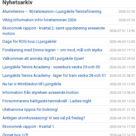
Nyhetsarkiv
Alumntennis – 90-talsreunion i Ljungskile Tennisförening
2026-07-30
Viktig information inför höstterminen 2026
2026-07-24
Ekonomisk rapport - kvartal 2, samt uppdatering avseende
2026-07-01 13:46
motion
Dags för ROG-tour i Ljungskile!
2026-06-03 12:00
Föreläsning med Emma Isgren – om mod, mål och styrka
2026-06-02 19:15
Välkommen att anmäla dig till Ljungskile Open!
2026-06-02 09:04
Ljungskile Tennis Academy - vuxenkurs vecka 29 och 30
2026-05-26 13:00
Ljungskile Tennis Academy - läger för barn vecka 28 och 31
2026-05-25 08:37
Nu tar vi Wimbledon till Ljungskile
2026-05-10 12:00
Information från styrelsen avseende motion
2026-05-10 08:24
Försommarens härligaste tenniskväll - Ladies night
2026-05-05 12:00
Utebanorna öppna för bokning!
2026-05-01 21:55
Äntligen utomhussäsong! Vi ses väl på fredag?
2026-04-29 07:40
Ekonomisk rapport - Kvartal 1
2026-04-16 17:03
Öppet hus 1/5!
2026-04-15 16:29