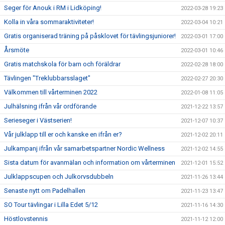
Seger för Anouk i RM i Lidköping!
2022-03-28 19:23
Kolla in våra sommaraktiviteter!
2022-03-04 10:21
Gratis organiserad träning på påsklovet för tävlingsjuniorer!
2022-03-01 17:00
Årsmöte
2022-03-01 10:46
Gratis matchskola för barn och föräldrar
2022-02-28 18:00
Tävlingen "Treklubbarsslaget"
2022-02-27 20:30
Välkommen till vårterminen 2022
2022-01-08 11:05
Julhälsning ifrån vår ordförande
2021-12-22 13:57
Serieseger i Västserien!
2021-12-07 10:37
Vår julklapp till er och kanske en ifrån er?
2021-12-02 20:11
Julkampanj ifrån vår samarbetspartner Nordic Wellness
2021-12-02 14:55
Sista datum för avanmälan och information om vårterminen
2021-12-01 15:52
Julklappscupen och Julkorvsdubbeln
2021-11-26 13:44
Senaste nytt om Padelhallen
2021-11-23 13:47
SO Tour tävlingar i Lilla Edet 5/12
2021-11-16 14:30
Höstlovstennis
2021-11-12 12:00