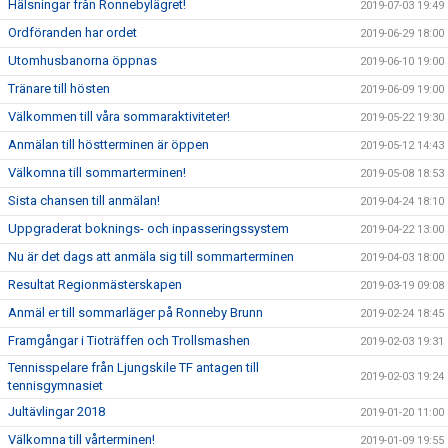
Hälsningar från Ronnebylägret!
2019-07-03 19:49
Ordföranden har ordet
2019-06-29 18:00
Utomhusbanorna öppnas
2019-06-10 19:00
Tränare till hösten
2019-06-09 19:00
Välkommen till våra sommaraktiviteter!
2019-05-22 19:30
Anmälan till höstterminen är öppen
2019-05-12 14:43
Välkomna till sommarterminen!
2019-05-08 18:53
Sista chansen till anmälan!
2019-04-24 18:10
Uppgraderat boknings- och inpasseringssystem
2019-04-22 13:00
Nu är det dags att anmäla sig till sommarterminen
2019-04-03 18:00
Resultat Regionmästerskapen
2019-03-19 09:08
Anmäl er till sommarläger på Ronneby Brunn
2019-02-24 18:45
Framgångar i Tioträffen och Trollsmashen
2019-02-03 19:31
Tennisspelare från Ljungskile TF antagen till
2019-02-03 19:24
tennisgymnasiet
Jultävlingar 2018
2019-01-20 11:00
Välkomna till vårterminen!
2019-01-09 19:55