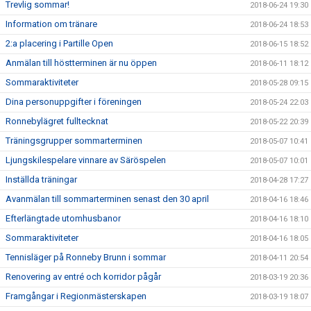
Trevlig sommar!
2018-06-24 19:30
Information om tränare
2018-06-24 18:53
2:a placering i Partille Open
2018-06-15 18:52
Anmälan till höstterminen är nu öppen
2018-06-11 18:12
Sommaraktiviteter
2018-05-28 09:15
Dina personuppgifter i föreningen
2018-05-24 22:03
Ronnebylägret fulltecknat
2018-05-22 20:39
Träningsgrupper sommarterminen
2018-05-07 10:41
Ljungskilespelare vinnare av Säröspelen
2018-05-07 10:01
Inställda träningar
2018-04-28 17:27
Avanmälan till sommarterminen senast den 30 april
2018-04-16 18:46
Efterlängtade utomhusbanor
2018-04-16 18:10
Sommaraktiviteter
2018-04-16 18:05
Tennisläger på Ronneby Brunn i sommar
2018-04-11 20:54
Renovering av entré och korridor pågår
2018-03-19 20:36
Framgångar i Regionmästerskapen
2018-03-19 18:07