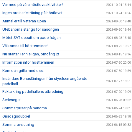
Var med på våra höstlovsaktiviteter!
2021-10-24 15:44
Ingen ordinarie träning på höstlovet
2021-10-24 14:26
Anmäl er till Veteran Open
2021-09-30 19:48
Utebanorna stängs för säsongen
2021-09-30 19:44
Mötet-SVT-debatt om padelfrågan
2021-08-28 15:45
Välkomna till höstterminen!
2021-08-22 10:27
Nu startar Tennisligan, omgång 2!
2021-08-15 19:16
Information inför höstterminen
2021-07-30 20:00
Kom och grilla med oss!
2021-07-30 19:59
Insändare Bohusläningen från styrelsen angående
2021-07-27 18:51
padelhall
Fakta kring padelhallens utbredning
2021-07-20 19:09
Serieseger!
2021-06-28 09:52
Sommarpriser på banorna
2021-06-24 19:01
Onsdagsdubbel
2021-06-23 19:18
Sommaravslutning
2021-06-15 09:32