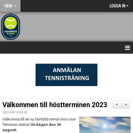
HEM
LOGGA IN
NYHETSARKIV
STARTSIDA
Välkommen till höstterminen 2023
<
>
2023-08-18 09:35
Välkomna till en ny fartfylld termin hos oss!
Terminen startar
lördagen den 26
augusti.