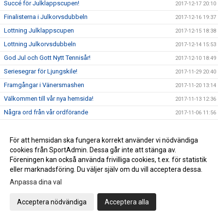
Succé för Julklappscupen!
2017-12-17 20:10
Finalisterna i Julkorvsdubbeln
2017-12-16 19:37
Lottning Julklappscupen
2017-12-15 18:38
Lottning Julkorvsdubbeln
2017-12-14 15:53
God Jul och Gott Nytt Tennisår!
2017-12-10 18:49
Seriesegrar för Ljungskile!
2017-11-29 20:40
Framgångar i Vänersmashen
2017-11-20 13:14
Välkommen till vår nya hemsida!
2017-11-13 12:36
Några ord från vår ordförande
2017-11-06 11:56
Dags att anmäla sig till Julkorvsdubbeln
2017-11-04 14:28
Dags att anmäla sig till Julklappscupen
För att hemsidan ska fungera korrekt använder vi nödvändiga
2017-11-04 13:46
cookies från SportAdmin. Dessa går inte att stänga av.
Vill du börja spela tennis i Ljungskile Tennisförening?
2017-09-29 11:08
Föreningen kan också använda frivilliga cookies, t.ex. för statistik
eller marknadsföring. Du väljer själv om du vill acceptera dessa.
Anpassa dina val
Cookie-inställningar
Gå till Webbversion
Acceptera nödvändiga
Acceptera alla