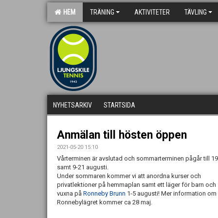
HEM
TRÄNING
AKTIVITETER
TÄVLING
NYHETSARKIV
STARTSIDA
Anmälan till hösten öppen
2021-05-20 15:10
Vårterminen är avslutad och sommarterminen pågår till 19 
samt 9-21 augusti.
Under sommaren kommer vi att anordna kurser och
privatlektioner på hemmaplan samt ett läger för barn och
vuxna på
Ronneby Brunn
1-5 augusti! Mer information om
Ronnebylägret kommer ca 28 maj.