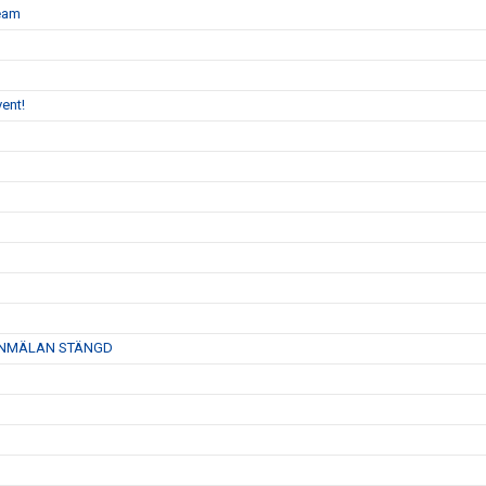
team
ent!
26- ANMÄLAN STÄNGD