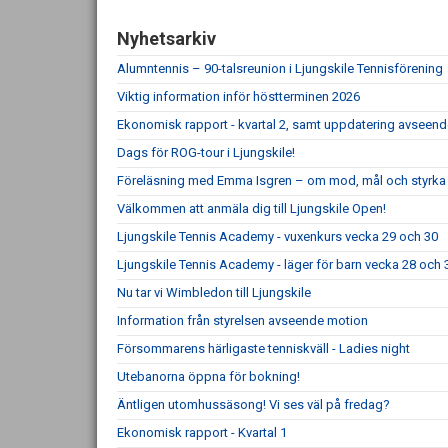
Nyhetsarkiv
Alumntennis – 90-talsreunion i Ljungskile Tennisförening
Viktig information inför höstterminen 2026
Ekonomisk rapport - kvartal 2, samt uppdatering avseen
Dags för ROG-tour i Ljungskile!
Föreläsning med Emma Isgren – om mod, mål och styrka
Välkommen att anmäla dig till Ljungskile Open!
Ljungskile Tennis Academy - vuxenkurs vecka 29 och 30
Ljungskile Tennis Academy - läger för barn vecka 28 och 
Nu tar vi Wimbledon till Ljungskile
Information från styrelsen avseende motion
Försommarens härligaste tenniskväll - Ladies night
Utebanorna öppna för bokning!
Äntligen utomhussäsong! Vi ses väl på fredag?
Ekonomisk rapport - Kvartal 1