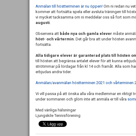
Anmälan till höstterminen är nu öppen!
Om ni redan nu vet 
kommer att fortsätta spela eller avsluta träningen till höst
vi mycket tacksamma om ni meddelar oss så fort som mö
augusti
.
Observera att
både nya och gamla elever
måste anmäla 
höst- och vårtermin
. Det går bra att under hösten avanm
fortsätta.
Alla tidigare elever är garanterad plats till hösten
till hösten att begränsa antalet elever för att kunna erbjud
strötimmar på lördagar från kl 14 och framåt. Alla som h
erbjudas andra tider.
Anmälan/avanmälan höstterminen 2021 och vårterminen 
Vi vill passa på att önska alla våra medlemmar en riktigt 
under sommaren och glöm inte att anmäla er till våra
somm
Med vänliga hälsningar
Ljungskile Tennisförening