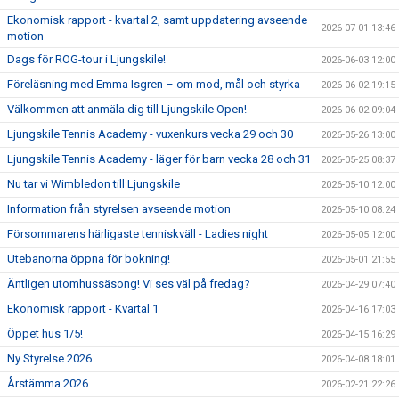
Ekonomisk rapport - kvartal 2, samt uppdatering avseende
2026-07-01 13:46
motion
Dags för ROG-tour i Ljungskile!
2026-06-03 12:00
Föreläsning med Emma Isgren – om mod, mål och styrka
2026-06-02 19:15
Välkommen att anmäla dig till Ljungskile Open!
2026-06-02 09:04
Ljungskile Tennis Academy - vuxenkurs vecka 29 och 30
2026-05-26 13:00
Ljungskile Tennis Academy - läger för barn vecka 28 och 31
2026-05-25 08:37
Nu tar vi Wimbledon till Ljungskile
2026-05-10 12:00
Information från styrelsen avseende motion
2026-05-10 08:24
Försommarens härligaste tenniskväll - Ladies night
2026-05-05 12:00
Utebanorna öppna för bokning!
2026-05-01 21:55
Äntligen utomhussäsong! Vi ses väl på fredag?
2026-04-29 07:40
Ekonomisk rapport - Kvartal 1
2026-04-16 17:03
Öppet hus 1/5!
2026-04-15 16:29
Ny Styrelse 2026
2026-04-08 18:01
Årstämma 2026
2026-02-21 22:26