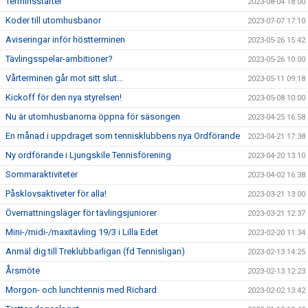
Terminsstarter
2023-08-04 18:00
Koder till utomhusbanor
2023-07-07 17:10
Aviseringar inför höstterminen
2023-05-26 15:42
Tävlingsspelar-ambitioner?
2023-05-26 10:00
Vårterminen går mot sitt slut...
2023-05-11 09:18
Kickoff för den nya styrelsen!
2023-05-08 10:00
Nu är utomhusbanorna öppna för säsongen
2023-04-25 16:58
En månad i uppdraget som tennisklubbens nya Ordförande
2023-04-21 17:38
Ny ordförande i Ljungskile Tennisförening
2023-04-20 13:10
Sommaraktiviteter
2023-04-02 16:38
Påsklovsaktiveter för alla!
2023-03-21 13:00
Övernattningsläger för tävlingsjuniorer
2023-03-21 12:37
Mini-/midi-/maxitävling 19/3 i Lilla Edet
2023-02-20 11:34
Anmäl dig till Treklubbarligan (fd Tennisligan)
2023-02-13 14:25
Årsmöte
2023-02-13 12:23
Morgon- och lunchtennis med Richard
2023-02-02 13:42