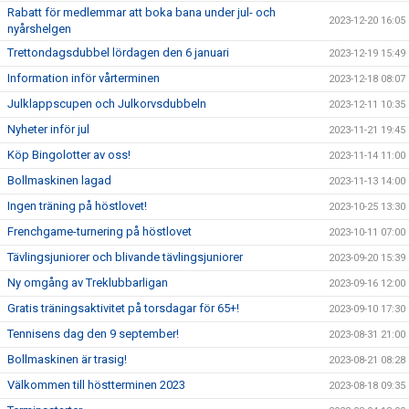
Rabatt för medlemmar att boka bana under jul- och
2023-12-20 16:05
nyårshelgen
Trettondagsdubbel lördagen den 6 januari
2023-12-19 15:49
Information inför vårterminen
2023-12-18 08:07
Julklappscupen och Julkorvsdubbeln
2023-12-11 10:35
Nyheter inför jul
2023-11-21 19:45
Köp Bingolotter av oss!
2023-11-14 11:00
Bollmaskinen lagad
2023-11-13 14:00
Ingen träning på höstlovet!
2023-10-25 13:30
Frenchgame-turnering på höstlovet
2023-10-11 07:00
Tävlingsjuniorer och blivande tävlingsjuniorer
2023-09-20 15:39
Ny omgång av Treklubbarligan
2023-09-16 12:00
Gratis träningsaktivitet på torsdagar för 65+!
2023-09-10 17:30
Tennisens dag den 9 september!
2023-08-31 21:00
Bollmaskinen är trasig!
2023-08-21 08:28
Välkommen till höstterminen 2023
2023-08-18 09:35