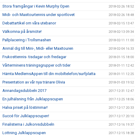
Stora framgångar i Kevin Murphy Open
2018-02-26 18:52
Midi- och Maxitourtennis under sportlovet
2018-02-26 18:48
Debattartikel om våra utebanor
2018-02-15 13:47
Välkomna på årsmöte!
2018-02-13 09:34
Pallplacering i Trollsmashen
2018-02-11 11:00
Anmäl dig till Mini-, Midi- eller Maxitouren
2018-02-04 16:33
Frukosttennis- tisdagar och fredagar
2018-01-15 18:00
Vårterminens träningsgrupper och tider
2018-01-11 12:42
Hämta MedlemsAppen till din mobiltelefon/surfplatta
2018-01-11 12:25
Presentation av vår nya tränare Olivia
2018-01-03 19:52
Annandagsdubbeln 2017
2017-12-31 12:47
En julhälsning från Julklappscupen
2017-12-25 18:06
Halva priset på löstimmar!
2017-12-17 20:33
Succé för Julklappscupen!
2017-12-17 20:10
Finalisterna i Julkorvsdubbeln
2017-12-16 19:37
Lottning Julklappscupen
2017-12-15 18:38