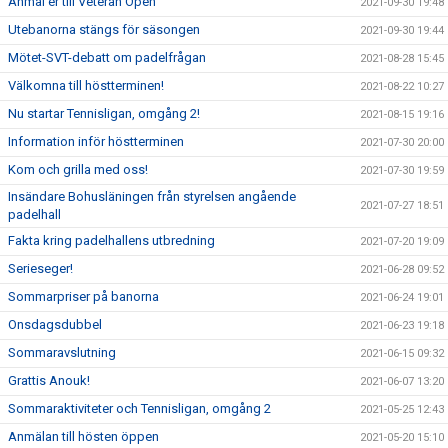
Anmäl er till Veteran Open
2021-09-30 19:48
Utebanorna stängs för säsongen
2021-09-30 19:44
Mötet-SVT-debatt om padelfrågan
2021-08-28 15:45
Välkomna till höstterminen!
2021-08-22 10:27
Nu startar Tennisligan, omgång 2!
2021-08-15 19:16
Information inför höstterminen
2021-07-30 20:00
Kom och grilla med oss!
2021-07-30 19:59
Insändare Bohusläningen från styrelsen angående
2021-07-27 18:51
padelhall
Fakta kring padelhallens utbredning
2021-07-20 19:09
Serieseger!
2021-06-28 09:52
Sommarpriser på banorna
2021-06-24 19:01
Onsdagsdubbel
2021-06-23 19:18
Sommaravslutning
2021-06-15 09:32
Grattis Anouk!
2021-06-07 13:20
Sommaraktiviteter och Tennisligan, omgång 2
2021-05-25 12:43
Anmälan till hösten öppen
2021-05-20 15:10