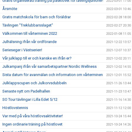
Gratis organiserad träning på påsklovet för tävlingsjuniorer!
2022-03-01 17:00
Årsmöte
2022-03-01 10:46
Gratis matchskola för barn och föräldrar
2022-02-28 18:00
Tävlingen "Treklubbarsslaget"
2022-02-27 20:30
Välkommen till vårterminen 2022
2022-01-08 11:05
Julhälsning ifrån vår ordförande
2021-12-22 13:57
Serieseger i Västserien!
2021-12-07 10:37
Vår julklapp till er och kanske en ifrån er?
2021-12-02 20:11
Julkampanj ifrån vår samarbetspartner Nordic Wellness
2021-12-02 14:55
Sista datum för avanmälan och information om vårterminen
2021-12-01 15:52
Julklappscupen och Julkorvsdubbeln
2021-11-26 13:44
Senaste nytt om Padelhallen
2021-11-23 13:47
SO Tour tävlingar i Lilla Edet 5/12
2021-11-16 14:30
Höstlovstennis
2021-11-12 12:00
Var med på våra höstlovsaktiviteter!
2021-10-24 15:44
Ingen ordinarie träning på höstlovet
2021-10-24 14:26