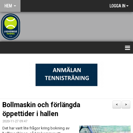
HEM
LOGGA IN
NYHETSARKIV
STARTSIDA
Bollmaskin och förlängda
<
>
öppettider i hallen
2020-11-27 09:47
Det har varit lite frågor kring bokning av