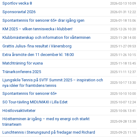
Sportlov vecka 8
2026-02-13 10:09
Sponsoravtal 2026
2026-01-31 12:22
Spontantennis för seniorer 65+ drar igång igen
2026-01-18 15:06
KM 2025 – vilken tennisvecka i klubben!
2025-12-26 10:20
Klubbmästerskap och information för vårterminen
2025-11-28 14:00
Grattis Julius- fina resultat i Vänersborg
2025-11-27 09:53
Extra årsmöte den 11 december kl. 18.00
2025-11-26 10:15
Matchträning för vuxna
2025-11-18 15:45
Tränarkonferens 2025
2025-11-11 12:37
Ljungskile Tennis på SVTF Summit 2025 – inspiration och
2025-10-17 13:30
nya idéer för framtidens tennis
Spontantennis för seniorer 65+
2025-10-10 10:00
SO Tour-tävling MIDI/MAXI i Lilla Edet
2025-10-07 12:24
Höstlovsaktiviteter
2025-10-06 13:41
Höstterminen är igång – med ny energi och starkt
2025-09-28 13:38
tränarteam
Lunchtennis i Stenungsund på fredagar med Richard
2025-09-25 11:10