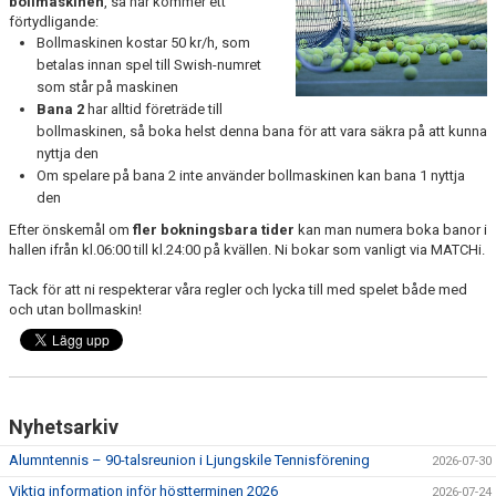
bollmaskinen
, så här kommer ett
förtydligande:
Bollmaskinen kostar 50 kr/h, som
betalas innan spel till Swish-numret
som står på maskinen
Bana 2
har alltid företräde till
bollmaskinen, så boka helst denna bana för att vara säkra på att kunna
nyttja den
Om spelare på bana 2 inte använder bollmaskinen kan bana 1 nyttja
den
Efter önskemål om
fler
bokningsbara tider
kan man numera boka banor i
hallen ifrån kl.06:00 till kl.24:00 på kvällen. Ni bokar som vanligt via MATCHi.
Tack för att ni respekterar våra regler och lycka till med spelet både med
och utan bollmaskin!
Nyhetsarkiv
Alumntennis – 90-talsreunion i Ljungskile Tennisförening
2026-07-30
Viktig information inför höstterminen 2026
2026-07-24