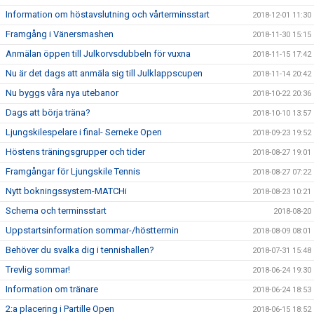
Information om höstavslutning och vårterminsstart
2018-12-01 11:30
Framgång i Vänersmashen
2018-11-30 15:15
Anmälan öppen till Julkorvsdubbeln för vuxna
2018-11-15 17:42
Nu är det dags att anmäla sig till Julklappscupen
2018-11-14 20:42
Nu byggs våra nya utebanor
2018-10-22 20:36
Dags att börja träna?
2018-10-10 13:57
Ljungskilespelare i final- Serneke Open
2018-09-23 19:52
Höstens träningsgrupper och tider
2018-08-27 19:01
Framgångar för Ljungskile Tennis
2018-08-27 07:22
Nytt bokningssystem-MATCHi
2018-08-23 10:21
Schema och terminsstart
2018-08-20
Uppstartsinformation sommar-/hösttermin
2018-08-09 08:01
Behöver du svalka dig i tennishallen?
2018-07-31 15:48
Trevlig sommar!
2018-06-24 19:30
Information om tränare
2018-06-24 18:53
2:a placering i Partille Open
2018-06-15 18:52