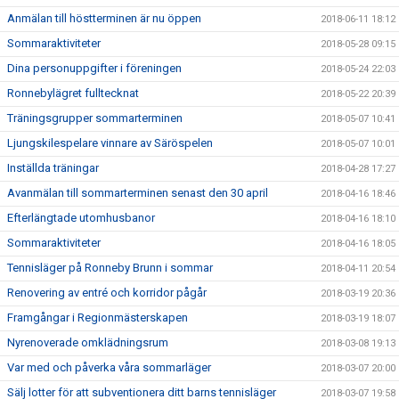
Anmälan till höstterminen är nu öppen
2018-06-11 18:12
Sommaraktiviteter
2018-05-28 09:15
Dina personuppgifter i föreningen
2018-05-24 22:03
Ronnebylägret fulltecknat
2018-05-22 20:39
Träningsgrupper sommarterminen
2018-05-07 10:41
Ljungskilespelare vinnare av Säröspelen
2018-05-07 10:01
Inställda träningar
2018-04-28 17:27
Avanmälan till sommarterminen senast den 30 april
2018-04-16 18:46
Efterlängtade utomhusbanor
2018-04-16 18:10
Sommaraktiviteter
2018-04-16 18:05
Tennisläger på Ronneby Brunn i sommar
2018-04-11 20:54
Renovering av entré och korridor pågår
2018-03-19 20:36
Framgångar i Regionmästerskapen
2018-03-19 18:07
Nyrenoverade omklädningsrum
2018-03-08 19:13
Var med och påverka våra sommarläger
2018-03-07 20:00
Sälj lotter för att subventionera ditt barns tennisläger
2018-03-07 19:58