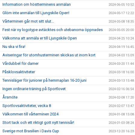
Information om höstterminens anmälan
2024-06-05 10:52
Glöm inte anmälan till Ljungskile Open!
2024-05-17 12:22
Vårterminen går mot sitt slut...
2024-05-08 18:35
Fest när ny logotype avtäcktes och utebanorna öppnades
2024-05-05 20:00
Välkomna att anmäla er till Ljungskile Open
2024-04-25 10:24
Nu ska vi fira!
2024-04-19 16:45
Aviseringar för utomhusterminen skickas ut inom kort
2024-04-03 15:09
Vårdubbel för damer
2024-03-20 11:44
Påsklovsaktiviteter
2024-03-18 16:00
Tennisläger för juniorer på hemmaplan 16-20 juni
2024-03-13 15:48
Ingen ordinarie träning på Sportlovet
2024-02-16 06:54
Årsmöte
2024-02-08 17:20
Sportlovsaktiviteter, vecka 8
2024-02-07 13:47
Välkommen till vårterminen 2024
2024-01-08 15:08
Stort tack och ett riktigt gott nytt tennisår!
2024-01-03 08:24
Sverige mot Brasilien i Davis Cup
2023-12-20 16:23