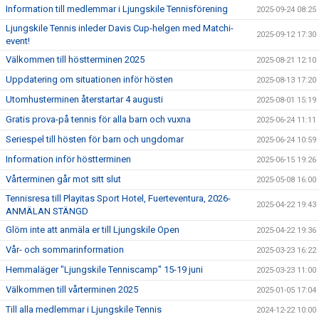
Information till medlemmar i Ljungskile Tennisförening
2025-09-24 08:25
Ljungskile Tennis inleder Davis Cup-helgen med Matchi-
2025-09-12 17:30
event!
Välkommen till höstterminen 2025
2025-08-21 12:10
Uppdatering om situationen inför hösten
2025-08-13 17:20
Utomhusterminen återstartar 4 augusti
2025-08-01 15:19
Gratis prova-på tennis för alla barn och vuxna
2025-06-24 11:11
Seriespel till hösten för barn och ungdomar
2025-06-24 10:59
Information inför höstterminen
2025-06-15 19:26
Vårterminen går mot sitt slut
2025-05-08 16:00
Tennisresa till Playitas Sport Hotel, Fuerteventura, 2026-
2025-04-22 19:43
ANMÄLAN STÄNGD
Glöm inte att anmäla er till Ljungskile Open
2025-04-22 19:36
Vår- och sommarinformation
2025-03-23 16:22
Hemmaläger "Ljungskile Tenniscamp" 15-19 juni
2025-03-23 11:00
Välkommen till vårterminen 2025
2025-01-05 17:04
Till alla medlemmar i Ljungskile Tennis
2024-12-22 10:00