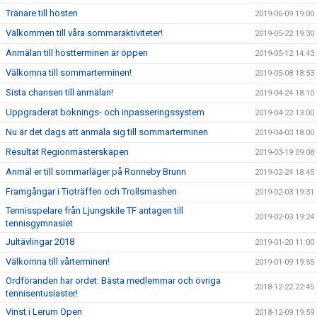
Tränare till hösten
2019-06-09 19:00
Välkommen till våra sommaraktiviteter!
2019-05-22 19:30
Anmälan till höstterminen är öppen
2019-05-12 14:43
Välkomna till sommarterminen!
2019-05-08 18:53
Sista chansen till anmälan!
2019-04-24 18:10
Uppgraderat boknings- och inpasseringssystem
2019-04-22 13:00
Nu är det dags att anmäla sig till sommarterminen
2019-04-03 18:00
Resultat Regionmästerskapen
2019-03-19 09:08
Anmäl er till sommarläger på Ronneby Brunn
2019-02-24 18:45
Framgångar i Tioträffen och Trollsmashen
2019-02-03 19:31
Tennisspelare från Ljungskile TF antagen till
2019-02-03 19:24
tennisgymnasiet
Jultävlingar 2018
2019-01-20 11:00
Välkomna till vårterminen!
2019-01-09 19:55
Ordföranden har ordet: Bästa medlemmar och övriga
2018-12-22 22:45
tennisentusiaster!
Vinst i Lerum Open
2018-12-09 19:59