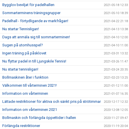
Bygglov beviljat för padelhallen
2021-05-18 12:33
Sommarterminens träningsgrupper
2021-05-10 18:39
Padelhall - förtydligande av markfrågan!
2021-04-22 21:18
Nu startar Tennisligan!
2021-04-13 13:38
Dags att anmäla sig till sommarterminen!
2021-04-10 12:00
Sugen på utomhusspel?
2021-04-10 11:00
Ingen träning på påsklovet
2021-03-31 13:32
Nu flyttar padel in till Ljungskile Tennis!
2021-03-26 11:47
Nu startar tennisligan!
2021-03-24 20:35
Bollmaskinen åter i funktion
2021-02-23 13:25
Välkommen till vårterminen 2021!
2021-01-12 11:00
Information om vårterminen
2021-01-07 16:35
Lättade restriktioner för aktiva och sänkt pris på strötimmar
2020-12-17 12:32
Information om vårterminen 2021
2020-12-08 12:05
Bollmaskin och förlängda öppettider i hallen
2020-11-27 09:47
Förlängda restriktioner
2020-11-19 20:04