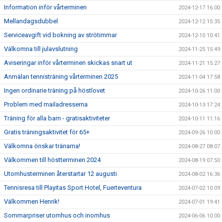
Information inför vårterminen
2024-12-17 16:00
Mellandagsdubbel
2024-12-12 15:35
Serviceavgift vid bokning av strötimmar
2024-12-10 10:41
Välkomna till julavslutning
2024-11-25 15:49
Aviseringar inför vårterminen skickas snart ut
2024-11-21 15:27
Anmälan tennisträning vårterminen 2025
2024-11-04 17:58
Ingen ordinarie träning på höstlovet
2024-10-26 11:00
Problem med mailadresserna
2024-10-13 17:24
Träning för alla barn - gratisaktiviteter
2024-10-11 11:16
Gratis träningsaktivitet för 65+
2024-09-26 10:00
Välkomna önskar tränarna!
2024-08-27 08:07
Välkommen till höstterminen 2024
2024-08-19 07:50
Utomhusterminen återstartar 12 augusti
2024-08-02 16:36
Tennisresa till Playitas Sport Hotel, Fuerteventura
2024-07-02 10:09
Välkommen Henrik!
2024-07-01 19:41
Sommarpriser utomhus och inomhus
2024-06-06 10:00