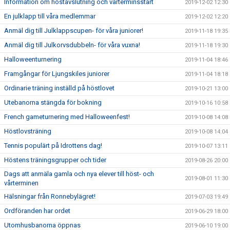
Information om höstavslutning och vårterminsstart
2019-12-02 12:30
En julklapp till våra medlemmar
2019-12-02 12:20
Anmäl dig till Julklappscupen- för våra juniorer!
2019-11-18 19:35
Anmäl dig till Julkorvsdubbeln- för våra vuxna!
2019-11-18 19:30
Halloweenturnering
2019-11-04 18:46
Framgångar för Ljungskiles juniorer
2019-11-04 18:18
Ordinarie träning inställd på höstlovet
2019-10-21 13:00
Utebanorna stängda för bokning
2019-10-16 10:58
French gameturnering med Halloweenfest!
2019-10-08 14:08
Höstlovsträning
2019-10-08 14:04
Tennis populärt på Idrottens dag!
2019-10-07 13:11
Höstens träningsgrupper och tider
2019-08-26 20:00
Dags att anmäla gamla och nya elever till höst- och
2019-08-01 11:30
vårterminen
Hälsningar från Ronnebylägret!
2019-07-03 19:49
Ordföranden har ordet
2019-06-29 18:00
Utomhusbanorna öppnas
2019-06-10 19:00