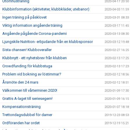
Utomhusträning
2020-04-17 20:50
Klubbinformation (aktiviteter, klubbkläder, utebanor)
2020-04-03 11:59
Ingen träning på påsklovet
2020-03-31 08:33
Viktig information angående träning
2020-03-17 11:45
Angående pågående Corona-pandemi
2020-03-13 08:30
Ljungskile Nutrition- erbjudande från en klubbsponsor
2020-03-12 19:48
Sista chansen! Klubboveraller
2020-02-27 16:25
Klubbnytt - ett nyhetsbrev från klubben
2020-02-13 17:25
Crowdfunding för klubbstuga
2020-02-13 17:23
Problem vid bokning av löstimmar?
2020-02-12 18:56
Årsmöte den 24 mars
2020-02-12 18:51
Välkommen till vårterminen 2020!
2020-01-09 17:30
Grattis A-laget till seriesegern!
2020-01-09 16:15
Kompensationsträning
2020-01-07 18:18
Trettondagsdubbel för damer
2019-12-23 08:53
Ordföranden har ordet
2019-12-19 15:21