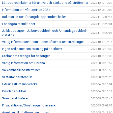
Lättade restriktioner för aktiva och sänkt pris på strötimmar
2020-12-17 12:32
Information om vårterminen 2021
2020-12-08 12:05
Bollmaskin och förlängda öppettider i hallen
2020-11-27 09:47
Förlängda restriktioner
2020-11-19 20:04
Julklappscupen, Julkorvsdubbeln och Annandagsdubbeln
2020-11-19 20:03
inställda
Viktig information! Restriktioner påverkar tennisträningen
2020-10-31 14:17
Ingen ordinarie tennisträning på höstlovet
2020-10-22 10:30
Utebanorna stängs för säsongen
2020-10-01 10:33
Viktig information om Corona
2020-08-28 19:52
Välkomna till höstterminen!
2020-08-26 18:55
Vi startar paratennis!
2020-08-09 20:23
Extrainsatt intensivvecka
2020-06-09 16:04
Onsdagsdubbel
2020-06-08 13:18
Sommaraktiviteter
2020-05-05 20:40
Privatlektioner/Omsträngning av rack
2020-05-05 09:55
Anmälan till höstterminen öppen
2020-05-03 19:00