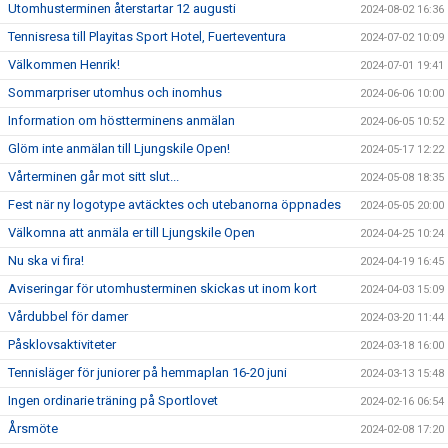
Utomhusterminen återstartar 12 augusti
2024-08-02 16:36
Tennisresa till Playitas Sport Hotel, Fuerteventura
2024-07-02 10:09
Välkommen Henrik!
2024-07-01 19:41
Sommarpriser utomhus och inomhus
2024-06-06 10:00
Information om höstterminens anmälan
2024-06-05 10:52
Glöm inte anmälan till Ljungskile Open!
2024-05-17 12:22
Vårterminen går mot sitt slut...
2024-05-08 18:35
Fest när ny logotype avtäcktes och utebanorna öppnades
2024-05-05 20:00
Välkomna att anmäla er till Ljungskile Open
2024-04-25 10:24
Nu ska vi fira!
2024-04-19 16:45
Aviseringar för utomhusterminen skickas ut inom kort
2024-04-03 15:09
Vårdubbel för damer
2024-03-20 11:44
Påsklovsaktiviteter
2024-03-18 16:00
Tennisläger för juniorer på hemmaplan 16-20 juni
2024-03-13 15:48
Ingen ordinarie träning på Sportlovet
2024-02-16 06:54
Årsmöte
2024-02-08 17:20