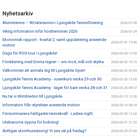
Nyhetsarkiv
Alumntennis – 90-talsreunion i Ljungskile Tennisförening
2026-07-30
Viktig information inför höstterminen 2026
2026-07-24
Ekonomisk rapport - kvartal 2, samt uppdatering avseende
2026-07-01 13:46
motion
Dags för ROG-tour i Ljungskile!
2026-06-03 12:00
Föreläsning med Emma Isgren – om mod, mål och styrka
2026-06-02 19:15
Välkommen att anmäla dig till Ljungskile Open!
2026-06-02 09:04
Ljungskile Tennis Academy - vuxenkurs vecka 29 och 30
2026-05-26 13:00
Ljungskile Tennis Academy - läger för barn vecka 28 och 31
2026-05-25 08:37
Nu tar vi Wimbledon till Ljungskile
2026-05-10 12:00
Information från styrelsen avseende motion
2026-05-10 08:24
Försommarens härligaste tenniskväll - Ladies night
2026-05-05 12:00
Utebanorna öppna för bokning!
2026-05-01 21:55
Äntligen utomhussäsong! Vi ses väl på fredag?
2026-04-29 07:40