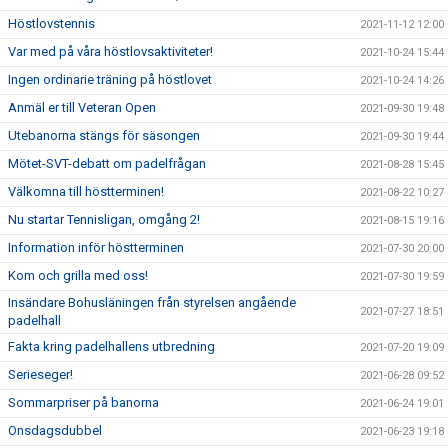
Höstlovstennis
2021-11-12 12:00
Var med på våra höstlovsaktiviteter!
2021-10-24 15:44
Ingen ordinarie träning på höstlovet
2021-10-24 14:26
Anmäl er till Veteran Open
2021-09-30 19:48
Utebanorna stängs för säsongen
2021-09-30 19:44
Mötet-SVT-debatt om padelfrågan
2021-08-28 15:45
Välkomna till höstterminen!
2021-08-22 10:27
Nu startar Tennisligan, omgång 2!
2021-08-15 19:16
Information inför höstterminen
2021-07-30 20:00
Kom och grilla med oss!
2021-07-30 19:59
Insändare Bohusläningen från styrelsen angående
2021-07-27 18:51
padelhall
Fakta kring padelhallens utbredning
2021-07-20 19:09
Serieseger!
2021-06-28 09:52
Sommarpriser på banorna
2021-06-24 19:01
Onsdagsdubbel
2021-06-23 19:18