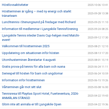
Höstlovsaktiviteter
2025-10-06 13:41
Höstterminen är igång – med ny energi och starkt
2025-09-28 13:38
tränarteam
Lunchtennis i Stenungsund på fredagar med Richard
2025-09-25 11:10
Information till medlemmar i Ljungskile Tennisförening
2025-09-24 08:25
Ljungskile Tennis inleder Davis Cup-helgen med Matchi-
2025-09-12 17:30
event!
Välkommen till höstterminen 2025
2025-08-21 12:10
Uppdatering om situationen inför hösten
2025-08-13 17:20
Utomhusterminen återstartar 4 augusti
2025-08-01 15:19
Gratis prova-på tennis för alla barn och vuxna
2025-06-24 11:11
Seriespel till hösten för barn och ungdomar
2025-06-24 10:59
Information inför höstterminen
2025-06-15 19:26
Vårterminen går mot sitt slut
2025-05-08 16:00
Tennisresa till Playitas Sport Hotel, Fuerteventura, 2026-
2025-04-22 19:43
ANMÄLAN STÄNGD
Glöm inte att anmäla er till Ljungskile Open
2025-04-22 19:36