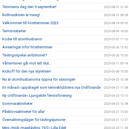
Tennisens dag den 9 september!
2023-08-31 21:00
Bollmaskinen är trasig!
2023-08-21 08:28
Välkommen till höstterminen 2023
2023-08-18 09:35
Terminsstarter
2023-08-04 18:00
Koder till utomhusbanor
2023-07-07 17:10
Aviseringar inför höstterminen
2023-05-26 15:42
Tävlingsspelar-ambitioner?
2023-05-26 10:00
Vårterminen går mot sitt slut...
2023-05-11 09:18
Kickoff för den nya styrelsen!
2023-05-08 10:00
Nu är utomhusbanorna öppna för säsongen
2023-04-25 16:58
En månad i uppdraget som tennisklubbens nya Ordförande
2023-04-21 17:38
Ny ordförande i Ljungskile Tennisförening
2023-04-20 13:10
Sommaraktiviteter
2023-04-02 16:38
Påsklovsaktiveter för alla!
2023-03-21 13:00
Övernattningsläger för tävlingsjuniorer
2023-03-21 12:37
Mini-/midi-/maxitävling 19/3 i Lilla Edet
2023-02-20 11:34