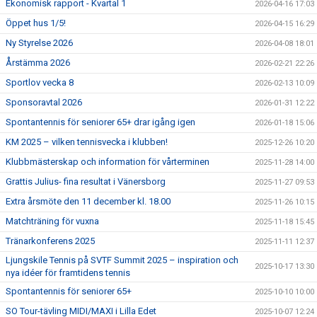
Ekonomisk rapport - Kvartal 1
2026-04-16 17:03
Öppet hus 1/5!
2026-04-15 16:29
Ny Styrelse 2026
2026-04-08 18:01
Årstämma 2026
2026-02-21 22:26
Sportlov vecka 8
2026-02-13 10:09
Sponsoravtal 2026
2026-01-31 12:22
Spontantennis för seniorer 65+ drar igång igen
2026-01-18 15:06
KM 2025 – vilken tennisvecka i klubben!
2025-12-26 10:20
Klubbmästerskap och information för vårterminen
2025-11-28 14:00
Grattis Julius- fina resultat i Vänersborg
2025-11-27 09:53
Extra årsmöte den 11 december kl. 18.00
2025-11-26 10:15
Matchträning för vuxna
2025-11-18 15:45
Tränarkonferens 2025
2025-11-11 12:37
Ljungskile Tennis på SVTF Summit 2025 – inspiration och
2025-10-17 13:30
nya idéer för framtidens tennis
Spontantennis för seniorer 65+
2025-10-10 10:00
SO Tour-tävling MIDI/MAXI i Lilla Edet
2025-10-07 12:24