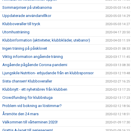
Sommarpriser på utebanorna
2020-05-03 14:43
Uppdaterade användarvillkor
2020-05-03 14:29
Klubboveraller till tryck
2020-05-03 14:27
Utomhusträning
2020-04-17 20:50
Klubbinformation (aktiviteter, klubbkläder, utebanor)
2020-04-03 11:59
Ingen träning på påsklovet
2020-03-31 08:33
Viktig information angående träning
2020-03-17 11:45
Angående pågående Corona-pandemi
2020-03-13 08:30
Ljungskile Nutrition- erbjudande från en klubbsponsor
2020-03-12 19:48
Sista chansen! Klubboveraller
2020-02-27 16:25
Klubbnytt - ett nyhetsbrev från klubben
2020-02-13 17:25
Crowdfunding för klubbstuga
2020-02-13 17:23
Problem vid bokning av löstimmar?
2020-02-12 18:56
Årsmöte den 24 mars
2020-02-12 18:51
Välkommen till vårterminen 2020!
2020-01-09 17:30
Grattis A-laget till seriesegern!
2020-01-09 16:15