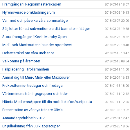
Framgångar i Regionmästerskapen
2018-03-19 18:07
Nyrenoverade omklädningsrum
2018-03-08 19:13
Var med och påverka våra sommarläger
2018-03-07 20:00
Sälj lotter för att subventionera ditt barns tennisläger
2018-03-07 19:58
Stora framgångar i Kevin Murphy Open
2018-02-26 18:52
Midi- och Maxitourtennis under sportlovet
2018-02-26 18:48
Debattartikel om våra utebanor
2018-02-15 13:47
Välkomna på årsmöte!
2018-02-13 09:34
Pallplacering i Trollsmashen
2018-02-11 11:00
Anmäl dig till Mini-, Midi- eller Maxitouren
2018-02-04 16:33
Frukosttennis- tisdagar och fredagar
2018-01-15 18:00
Vårterminens träningsgrupper och tider
2018-01-11 12:42
Hämta MedlemsAppen till din mobiltelefon/surfplatta
2018-01-11 12:25
Presentation av vår nya tränare Olivia
2018-01-03 19:52
Annandagsdubbeln 2017
2017-12-31 12:47
En julhälsning från Julklappscupen
2017-12-25 18:06