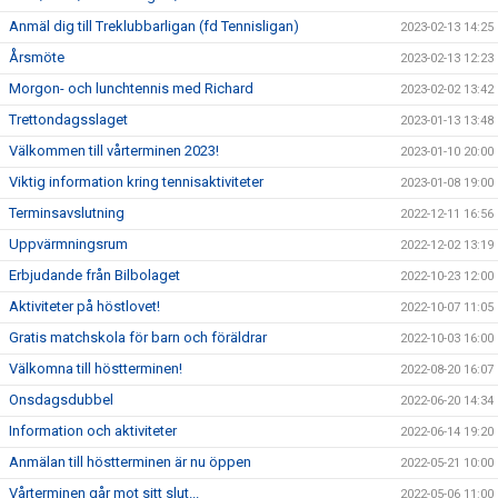
Anmäl dig till Treklubbarligan (fd Tennisligan)
2023-02-13 14:25
Årsmöte
2023-02-13 12:23
Morgon- och lunchtennis med Richard
2023-02-02 13:42
Trettondagsslaget
2023-01-13 13:48
Välkommen till vårterminen 2023!
2023-01-10 20:00
Viktig information kring tennisaktiviteter
2023-01-08 19:00
Terminsavslutning
2022-12-11 16:56
Uppvärmningsrum
2022-12-02 13:19
Erbjudande från Bilbolaget
2022-10-23 12:00
Aktiviteter på höstlovet!
2022-10-07 11:05
Gratis matchskola för barn och föräldrar
2022-10-03 16:00
Välkomna till höstterminen!
2022-08-20 16:07
Onsdagsdubbel
2022-06-20 14:34
Information och aktiviteter
2022-06-14 19:20
Anmälan till höstterminen är nu öppen
2022-05-21 10:00
Vårterminen går mot sitt slut...
2022-05-06 11:00