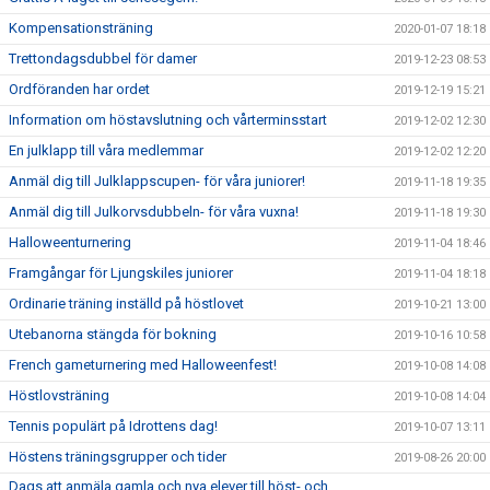
Kompensationsträning
2020-01-07 18:18
Trettondagsdubbel för damer
2019-12-23 08:53
Ordföranden har ordet
2019-12-19 15:21
Information om höstavslutning och vårterminsstart
2019-12-02 12:30
En julklapp till våra medlemmar
2019-12-02 12:20
Anmäl dig till Julklappscupen- för våra juniorer!
2019-11-18 19:35
Anmäl dig till Julkorvsdubbeln- för våra vuxna!
2019-11-18 19:30
Halloweenturnering
2019-11-04 18:46
Framgångar för Ljungskiles juniorer
2019-11-04 18:18
Ordinarie träning inställd på höstlovet
2019-10-21 13:00
Utebanorna stängda för bokning
2019-10-16 10:58
French gameturnering med Halloweenfest!
2019-10-08 14:08
Höstlovsträning
2019-10-08 14:04
Tennis populärt på Idrottens dag!
2019-10-07 13:11
Höstens träningsgrupper och tider
2019-08-26 20:00
Dags att anmäla gamla och nya elever till höst- och