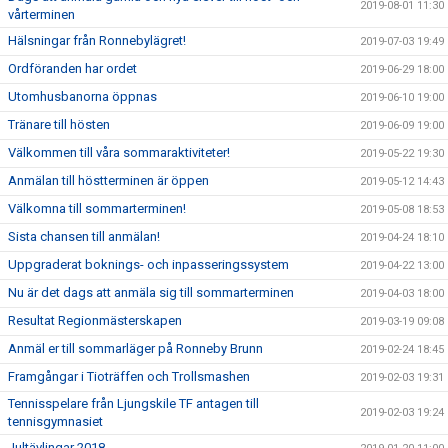
2019-08-01 11:30
vårterminen
Hälsningar från Ronnebylägret!
2019-07-03 19:49
Ordföranden har ordet
2019-06-29 18:00
Utomhusbanorna öppnas
2019-06-10 19:00
Tränare till hösten
2019-06-09 19:00
Välkommen till våra sommaraktiviteter!
2019-05-22 19:30
Anmälan till höstterminen är öppen
2019-05-12 14:43
Välkomna till sommarterminen!
2019-05-08 18:53
Sista chansen till anmälan!
2019-04-24 18:10
Uppgraderat boknings- och inpasseringssystem
2019-04-22 13:00
Nu är det dags att anmäla sig till sommarterminen
2019-04-03 18:00
Resultat Regionmästerskapen
2019-03-19 09:08
Anmäl er till sommarläger på Ronneby Brunn
2019-02-24 18:45
Framgångar i Tioträffen och Trollsmashen
2019-02-03 19:31
Tennisspelare från Ljungskile TF antagen till
2019-02-03 19:24
tennisgymnasiet
Jultävlingar 2018