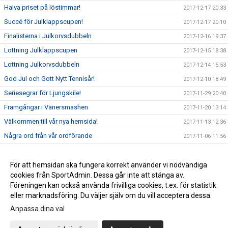
Halva priset på löstimmar!
2017-12-17 20:33
Succé för Julklappscupen!
2017-12-17 20:10
Finalisterna i Julkorvsdubbeln
2017-12-16 19:37
Lottning Julklappscupen
2017-12-15 18:38
Lottning Julkorvsdubbeln
2017-12-14 15:53
God Jul och Gott Nytt Tennisår!
2017-12-10 18:49
Seriesegrar för Ljungskile!
2017-11-29 20:40
Framgångar i Vänersmashen
2017-11-20 13:14
Välkommen till vår nya hemsida!
2017-11-13 12:36
Några ord från vår ordförande
2017-11-06 11:56
Dags att anmäla sig till Julkorvsdubbeln
2017-11-04 14:28
Dags att anmäla sig till Julklappscupen
För att hemsidan ska fungera korrekt använder vi nödvändiga
2017-11-04 13:46
cookies från SportAdmin. Dessa går inte att stänga av.
Vill du börja spela tennis i Ljungskile Tennisförening?
2017-09-29 11:08
Föreningen kan också använda frivilliga cookies, t.ex. för statistik
eller marknadsföring. Du väljer själv om du vill acceptera dessa.
Anpassa dina val
Cookie-inställningar
Gå till Webbversion