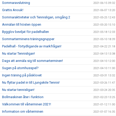
Sommaravslutning
2021-06-15 09:32
Grattis Anouk!
2021-06-07 13:20
Sommaraktiviteter och Tennisligan, omgång 2
2021-05-25 12:43
Anmälan till hösten öppen
2021-05-20 15:10
Bygglov beviljat för padelhallen
2021-05-18 12:33
Sommarterminens träningsgrupper
2021-05-10 18:39
Padelhall - förtydligande av markfrågan!
2021-04-22 21:18
Nu startar Tennisligan!
2021-04-13 13:38
Dags att anmäla sig till sommarterminen!
2021-04-10 12:00
Sugen på utomhusspel?
2021-04-10 11:00
Ingen träning på påsklovet
2021-03-31 13:32
Nu flyttar padel in till Ljungskile Tennis!
2021-03-26 11:47
Nu startar tennisligan!
2021-03-24 20:35
Bollmaskinen åter i funktion
2021-02-23 13:25
Välkommen till vårterminen 2021!
2021-01-12 11:00
Information om vårterminen
2021-01-07 16:35