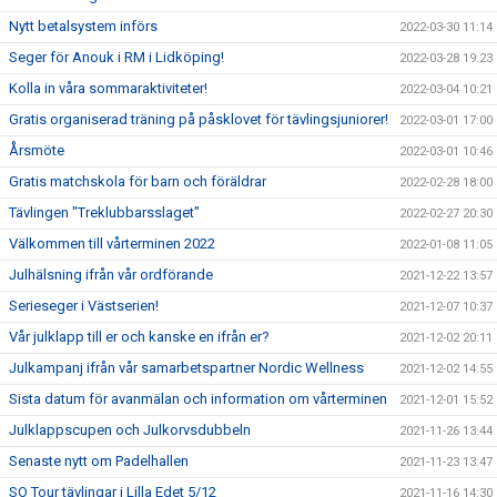
Nytt betalsystem införs
2022-03-30 11:14
Seger för Anouk i RM i Lidköping!
2022-03-28 19:23
Kolla in våra sommaraktiviteter!
2022-03-04 10:21
Gratis organiserad träning på påsklovet för tävlingsjuniorer!
2022-03-01 17:00
Årsmöte
2022-03-01 10:46
Gratis matchskola för barn och föräldrar
2022-02-28 18:00
Tävlingen "Treklubbarsslaget"
2022-02-27 20:30
Välkommen till vårterminen 2022
2022-01-08 11:05
Julhälsning ifrån vår ordförande
2021-12-22 13:57
Serieseger i Västserien!
2021-12-07 10:37
Vår julklapp till er och kanske en ifrån er?
2021-12-02 20:11
Julkampanj ifrån vår samarbetspartner Nordic Wellness
2021-12-02 14:55
Sista datum för avanmälan och information om vårterminen
2021-12-01 15:52
Julklappscupen och Julkorvsdubbeln
2021-11-26 13:44
Senaste nytt om Padelhallen
2021-11-23 13:47
SO Tour tävlingar i Lilla Edet 5/12
2021-11-16 14:30