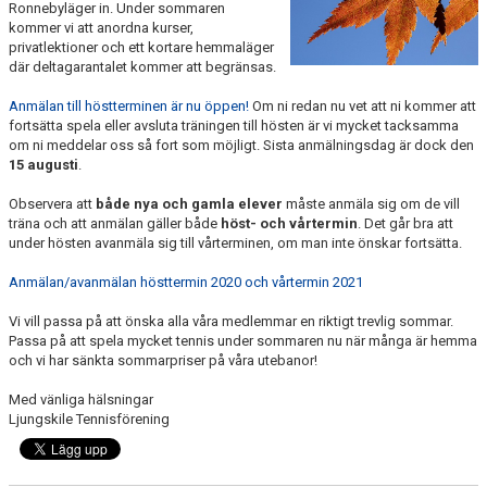
Ronnebyläger in. Under sommaren
kommer vi att anordna kurser,
privatlektioner och ett kortare hemmaläger
där deltagarantalet kommer att begränsas.
Anmälan till höstterminen är nu öppen!
Om ni redan nu vet att ni kommer att
fortsätta spela eller avsluta träningen till hösten är vi mycket tacksamma
om ni meddelar oss så fort som möjligt. Sista anmälningsdag är dock den
15 augusti
.
Observera att
både nya och gamla elever
måste anmäla sig om de vill
träna och att anmälan gäller både
höst- och vårtermin
. Det går bra att
under hösten avanmäla sig till vårterminen, om man inte önskar fortsätta.
Anmälan/avanmälan hösttermin 2020 och vårtermin 2021
Vi vill passa på att önska alla våra medlemmar en riktigt trevlig sommar.
Passa på att spela mycket tennis under sommaren nu när många är hemma
och vi har sänkta sommarpriser på våra utebanor!
Med vänliga hälsningar
Ljungskile Tennisförening