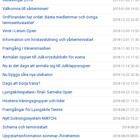
2019-01-20 11:00
Välkomna till vårterminen!
2019-01-09 19:55
Ordföranden har ordet: Bästa medlemmar och övriga
2018-12-22 22:45
tennisentusiaster!
Vinst i Lerum Open
2018-12-09 19:59
Information om höstavslutning och vårterminsstart
2018-12-01 11:30
Framgång i Vänersmashen
2018-11-30 15:15
Anmälan öppen till Julkorvsdubbeln för vuxna
2018-11-15 17:42
Nu är det dags att anmäla sig till Julklappscupen
2018-11-14 20:42
Nu byggs våra nya utebanor
2018-10-22 20:36
Dags att börja träna?
2018-10-10 13:57
Ljungskilespelare i final- Serneke Open
2018-09-23 19:52
Höstens träningsgrupper och tider
2018-08-27 19:01
Framgångar för Ljungskile Tennis
2018-08-27 07:22
Nytt bokningssystem-MATCHi
2018-08-23 10:21
Schema och terminsstart
2018-08-20
Uppstartsinformation sommar-/hösttermin
2018-08-09 08:01