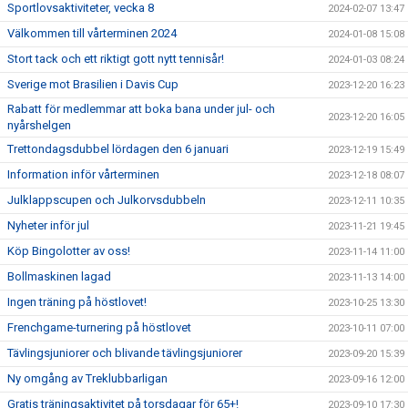
Sportlovsaktiviteter, vecka 8
2024-02-07 13:47
Välkommen till vårterminen 2024
2024-01-08 15:08
Stort tack och ett riktigt gott nytt tennisår!
2024-01-03 08:24
Sverige mot Brasilien i Davis Cup
2023-12-20 16:23
Rabatt för medlemmar att boka bana under jul- och
2023-12-20 16:05
nyårshelgen
Trettondagsdubbel lördagen den 6 januari
2023-12-19 15:49
Information inför vårterminen
2023-12-18 08:07
Julklappscupen och Julkorvsdubbeln
2023-12-11 10:35
Nyheter inför jul
2023-11-21 19:45
Köp Bingolotter av oss!
2023-11-14 11:00
Bollmaskinen lagad
2023-11-13 14:00
Ingen träning på höstlovet!
2023-10-25 13:30
Frenchgame-turnering på höstlovet
2023-10-11 07:00
Tävlingsjuniorer och blivande tävlingsjuniorer
2023-09-20 15:39
Ny omgång av Treklubbarligan
2023-09-16 12:00
Gratis träningsaktivitet på torsdagar för 65+!
2023-09-10 17:30