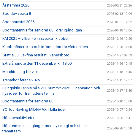
Årstämma 2026
2026-02-21 22:26
Sportlov vecka 8
2026-02-13 10:09
Sponsoravtal 2026
2026-01-31 12:22
Spontantennis för seniorer 65+ drar igång igen
2026-01-18 15:06
KM 2025 – vilken tennisvecka i klubben!
2025-12-26 10:20
Klubbmästerskap och information för vårterminen
2025-11-28 14:00
Grattis Julius- fina resultat i Vänersborg
2025-11-27 09:53
Extra årsmöte den 11 december kl. 18.00
2025-11-26 10:15
Matchträning för vuxna
2025-11-18 15:45
Tränarkonferens 2025
2025-11-11 12:37
Ljungskile Tennis på SVTF Summit 2025 – inspiration och
2025-10-17 13:30
nya idéer för framtidens tennis
Spontantennis för seniorer 65+
2025-10-10 10:00
SO Tour-tävling MIDI/MAXI i Lilla Edet
2025-10-07 12:24
Höstlovsaktiviteter
2025-10-06 13:41
Höstterminen är igång – med ny energi och starkt
2025-09-28 13:38
tränarteam