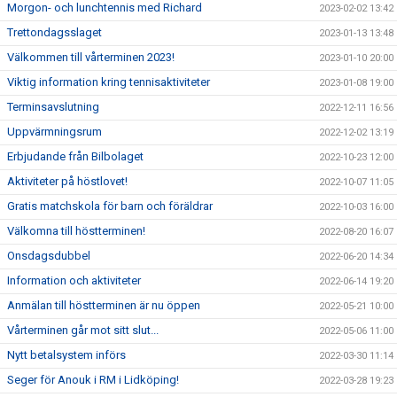
Morgon- och lunchtennis med Richard
2023-02-02 13:42
Trettondagsslaget
2023-01-13 13:48
Välkommen till vårterminen 2023!
2023-01-10 20:00
Viktig information kring tennisaktiviteter
2023-01-08 19:00
Terminsavslutning
2022-12-11 16:56
Uppvärmningsrum
2022-12-02 13:19
Erbjudande från Bilbolaget
2022-10-23 12:00
Aktiviteter på höstlovet!
2022-10-07 11:05
Gratis matchskola för barn och föräldrar
2022-10-03 16:00
Välkomna till höstterminen!
2022-08-20 16:07
Onsdagsdubbel
2022-06-20 14:34
Information och aktiviteter
2022-06-14 19:20
Anmälan till höstterminen är nu öppen
2022-05-21 10:00
Vårterminen går mot sitt slut...
2022-05-06 11:00
Nytt betalsystem införs
2022-03-30 11:14
Seger för Anouk i RM i Lidköping!
2022-03-28 19:23