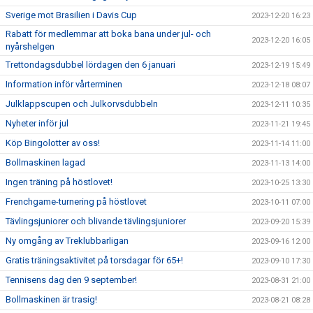
Sverige mot Brasilien i Davis Cup
2023-12-20 16:23
Rabatt för medlemmar att boka bana under jul- och
2023-12-20 16:05
nyårshelgen
Trettondagsdubbel lördagen den 6 januari
2023-12-19 15:49
Information inför vårterminen
2023-12-18 08:07
Julklappscupen och Julkorvsdubbeln
2023-12-11 10:35
Nyheter inför jul
2023-11-21 19:45
Köp Bingolotter av oss!
2023-11-14 11:00
Bollmaskinen lagad
2023-11-13 14:00
Ingen träning på höstlovet!
2023-10-25 13:30
Frenchgame-turnering på höstlovet
2023-10-11 07:00
Tävlingsjuniorer och blivande tävlingsjuniorer
2023-09-20 15:39
Ny omgång av Treklubbarligan
2023-09-16 12:00
Gratis träningsaktivitet på torsdagar för 65+!
2023-09-10 17:30
Tennisens dag den 9 september!
2023-08-31 21:00
Bollmaskinen är trasig!
2023-08-21 08:28