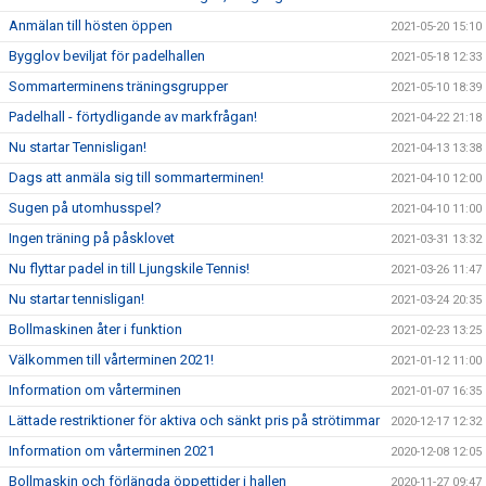
Anmälan till hösten öppen
2021-05-20 15:10
Bygglov beviljat för padelhallen
2021-05-18 12:33
Sommarterminens träningsgrupper
2021-05-10 18:39
Padelhall - förtydligande av markfrågan!
2021-04-22 21:18
Nu startar Tennisligan!
2021-04-13 13:38
Dags att anmäla sig till sommarterminen!
2021-04-10 12:00
Sugen på utomhusspel?
2021-04-10 11:00
Ingen träning på påsklovet
2021-03-31 13:32
Nu flyttar padel in till Ljungskile Tennis!
2021-03-26 11:47
Nu startar tennisligan!
2021-03-24 20:35
Bollmaskinen åter i funktion
2021-02-23 13:25
Välkommen till vårterminen 2021!
2021-01-12 11:00
Information om vårterminen
2021-01-07 16:35
Lättade restriktioner för aktiva och sänkt pris på strötimmar
2020-12-17 12:32
Information om vårterminen 2021
2020-12-08 12:05
Bollmaskin och förlängda öppettider i hallen
2020-11-27 09:47