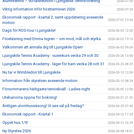
Alumntennis – 90-talsreunion i Ljungskile Tennisförening
2026-07-30
Viktig information inför höstterminen 2026
2026-07-24
Ekonomisk rapport - kvartal 2, samt uppdatering avseende
2026-07-01 13:46
motion
Dags för ROG-tour i Ljungskile!
2026-06-03 12:00
Föreläsning med Emma Isgren – om mod, mål och styrka
2026-06-02 19:15
Välkommen att anmäla dig till Ljungskile Open!
2026-06-02 09:04
Ljungskile Tennis Academy - vuxenkurs vecka 29 och 30
2026-05-26 13:00
Ljungskile Tennis Academy - läger för barn vecka 28 och 31
2026-05-25 08:37
Nu tar vi Wimbledon till Ljungskile
2026-05-10 12:00
Information från styrelsen avseende motion
2026-05-10 08:24
Försommarens härligaste tenniskväll - Ladies night
2026-05-05 12:00
Utebanorna öppna för bokning!
2026-05-01 21:55
Äntligen utomhussäsong! Vi ses väl på fredag?
2026-04-29 07:40
Ekonomisk rapport - Kvartal 1
2026-04-16 17:03
Öppet hus 1/5!
2026-04-15 16:29
Ny Styrelse 2026
2026-04-08 18:01