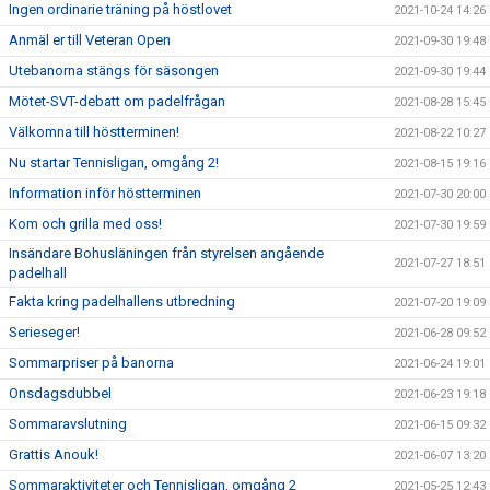
Ingen ordinarie träning på höstlovet
2021-10-24 14:26
Anmäl er till Veteran Open
2021-09-30 19:48
Utebanorna stängs för säsongen
2021-09-30 19:44
Mötet-SVT-debatt om padelfrågan
2021-08-28 15:45
Välkomna till höstterminen!
2021-08-22 10:27
Nu startar Tennisligan, omgång 2!
2021-08-15 19:16
Information inför höstterminen
2021-07-30 20:00
Kom och grilla med oss!
2021-07-30 19:59
Insändare Bohusläningen från styrelsen angående
2021-07-27 18:51
padelhall
Fakta kring padelhallens utbredning
2021-07-20 19:09
Serieseger!
2021-06-28 09:52
Sommarpriser på banorna
2021-06-24 19:01
Onsdagsdubbel
2021-06-23 19:18
Sommaravslutning
2021-06-15 09:32
Grattis Anouk!
2021-06-07 13:20
Sommaraktiviteter och Tennisligan, omgång 2
2021-05-25 12:43