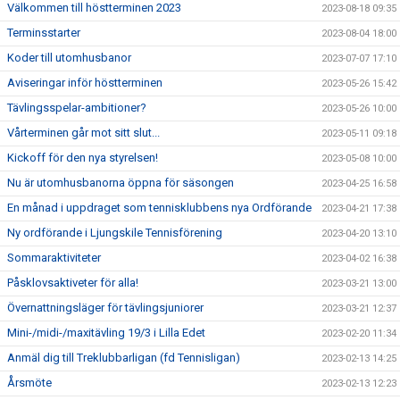
Välkommen till höstterminen 2023
2023-08-18 09:35
Terminsstarter
2023-08-04 18:00
Koder till utomhusbanor
2023-07-07 17:10
Aviseringar inför höstterminen
2023-05-26 15:42
Tävlingsspelar-ambitioner?
2023-05-26 10:00
Vårterminen går mot sitt slut...
2023-05-11 09:18
Kickoff för den nya styrelsen!
2023-05-08 10:00
Nu är utomhusbanorna öppna för säsongen
2023-04-25 16:58
En månad i uppdraget som tennisklubbens nya Ordförande
2023-04-21 17:38
Ny ordförande i Ljungskile Tennisförening
2023-04-20 13:10
Sommaraktiviteter
2023-04-02 16:38
Påsklovsaktiveter för alla!
2023-03-21 13:00
Övernattningsläger för tävlingsjuniorer
2023-03-21 12:37
Mini-/midi-/maxitävling 19/3 i Lilla Edet
2023-02-20 11:34
Anmäl dig till Treklubbarligan (fd Tennisligan)
2023-02-13 14:25
Årsmöte
2023-02-13 12:23