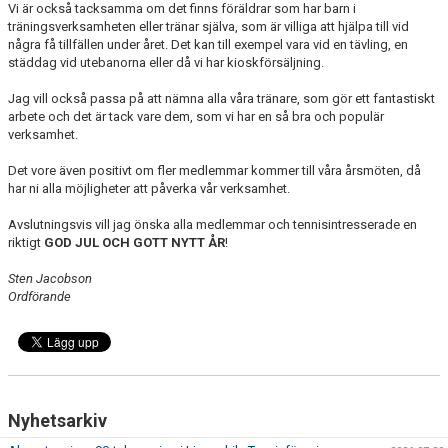
Vi är också tacksamma om det finns föräldrar som har barn i
träningsverksamheten eller tränar själva, som är villiga att hjälpa till vid
några få tillfällen under året. Det kan till exempel vara vid en tävling, en
städdag vid utebanorna eller då vi har kioskförsäljning.
Jag vill också passa på att nämna alla våra tränare, som gör ett fantastiskt
arbete och det är tack vare dem, som vi har en så bra och populär
verksamhet.
Det vore även positivt om fler medlemmar kommer till våra årsmöten, då
har ni alla möjligheter att påverka vår verksamhet.
Avslutningsvis vill jag önska alla medlemmar och tennisintresserade en
riktigt
GOD JUL OCH GOTT NYTT ÅR
!
Sten Jacobson
Ordförande
Nyhetsarkiv