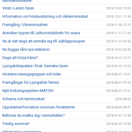
tennisentusiaster!
Vinst i Lerum Open
2018-12-09 19:59
Information om höstavslutning och vårterminsstart
2018-12-01 11:30
Framgång i Vänersmashen
2018-11-30 15:15
Anmälan öppen till Julkorvsdubbeln för vuxna
2018-11-15 17:42
Nu är det dags att anmäla sig till Julklappscupen
2018-11-14 20:42
Nu byggs våra nya utebanor
2018-10-22 20:36
Dags att börja träna?
2018-10-10 13:57
Ljungskilespelare i final- Serneke Open
2018-09-23 19:52
Höstens träningsgrupper och tider
2018-08-27 19:01
Framgångar för Ljungskile Tennis
2018-08-27 07:22
Nytt bokningssystem-MATCHi
2018-08-23 10:21
Schema och terminsstart
2018-08-20
Uppstartsinformation sommar-/hösttermin
2018-08-09 08:01
Behöver du svalka dig i tennishallen?
2018-07-31 15:48
Trevlig sommar!
2018-06-24 19:30
Information om tränare