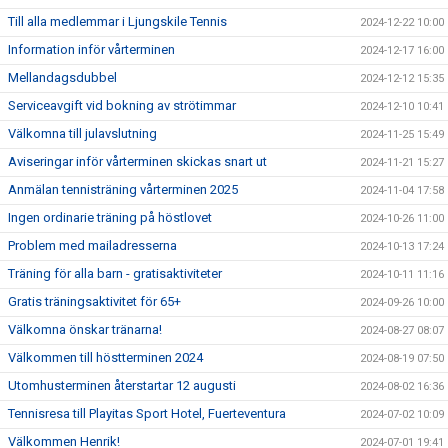
Till alla medlemmar i Ljungskile Tennis
2024-12-22 10:00
Information inför vårterminen
2024-12-17 16:00
Mellandagsdubbel
2024-12-12 15:35
Serviceavgift vid bokning av strötimmar
2024-12-10 10:41
Välkomna till julavslutning
2024-11-25 15:49
Aviseringar inför vårterminen skickas snart ut
2024-11-21 15:27
Anmälan tennisträning vårterminen 2025
2024-11-04 17:58
Ingen ordinarie träning på höstlovet
2024-10-26 11:00
Problem med mailadresserna
2024-10-13 17:24
Träning för alla barn - gratisaktiviteter
2024-10-11 11:16
Gratis träningsaktivitet för 65+
2024-09-26 10:00
Välkomna önskar tränarna!
2024-08-27 08:07
Välkommen till höstterminen 2024
2024-08-19 07:50
Utomhusterminen återstartar 12 augusti
2024-08-02 16:36
Tennisresa till Playitas Sport Hotel, Fuerteventura
2024-07-02 10:09
Välkommen Henrik!
2024-07-01 19:41