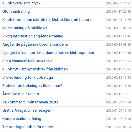
Klubboveraller till tryck
2020-05-03 14:27
Utomhusträning
2020-04-17 20:50
Klubbinformation (aktiviteter, klubbkläder, utebanor)
2020-04-03 11:59
Ingen träning på påsklovet
2020-03-31 08:33
Viktig information angående träning
2020-03-17 11:45
Angående pågående Corona-pandemi
2020-03-13 08:30
Ljungskile Nutrition- erbjudande från en klubbsponsor
2020-03-12 19:48
Sista chansen! Klubboveraller
2020-02-27 16:25
Klubbnytt - ett nyhetsbrev från klubben
2020-02-13 17:25
Crowdfunding för klubbstuga
2020-02-13 17:23
Problem vid bokning av löstimmar?
2020-02-12 18:56
Årsmöte den 24 mars
2020-02-12 18:51
Välkommen till vårterminen 2020!
2020-01-09 17:30
Grattis A-laget till seriesegern!
2020-01-09 16:15
Kompensationsträning
2020-01-07 18:18
Trettondagsdubbel för damer
2019-12-23 08:53