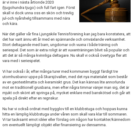
är vi inne i nästa årtionde 2020
(tjugohundra tjugo) och full fart igen. Först
skall vi dock unna oss en skön och trevlig
jul-och nyårshelg tillsammans med nära
och kära.
När det gäller vår fina Ljungskile Tennisförening kan jag bara konstatera, att
det har varit ännu ett år med en spännande och omväxlande verksamhet.
Stort deltagande med barn, ungdomar och vuxna i både träning och
seriespel. Det som är extra roligt är att vuxenträningen blivit så populär och
att det är så många kvinnliga deltagare. Nu skall vi också övertyga fler att
vara med i seriespelet.
Vi har också i år, efter många turer med kommunen byggt färdigt tre
utomhusbanor uppe på Skarsjövallen, med det nya materialet som består
av en geotextilmatta och keramiskt grus. Det kan kännas lite annorlunda
mot en traditionell grusbana, men efter några timmar vänjer man sig, det är
mjukt och skönt att springa på, mycket enklare med banskötsel och går att
spela på direkt efter en regnskur.
Nu har vi också ordnat med bygglov till en klubbstuga och hoppas kunna
hitta en lämplig klubbstuga under våren som skall vara klar till sommaren.
Vi tar tacksamt emot idéer eller förslag om någon har kontakter/kännedom
om eventuellt lämpligt objekt eller finansiering av densamma.