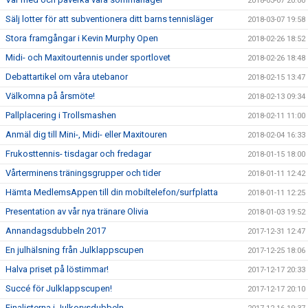
2018-03-07 20:00
Sälj lotter för att subventionera ditt barns tennisläger
2018-03-07 19:58
Stora framgångar i Kevin Murphy Open
2018-02-26 18:52
Midi- och Maxitourtennis under sportlovet
2018-02-26 18:48
Debattartikel om våra utebanor
2018-02-15 13:47
Välkomna på årsmöte!
2018-02-13 09:34
Pallplacering i Trollsmashen
2018-02-11 11:00
Anmäl dig till Mini-, Midi- eller Maxitouren
2018-02-04 16:33
Frukosttennis- tisdagar och fredagar
2018-01-15 18:00
Vårterminens träningsgrupper och tider
2018-01-11 12:42
Hämta MedlemsAppen till din mobiltelefon/surfplatta
2018-01-11 12:25
Presentation av vår nya tränare Olivia
2018-01-03 19:52
Annandagsdubbeln 2017
2017-12-31 12:47
En julhälsning från Julklappscupen
2017-12-25 18:06
Halva priset på löstimmar!
2017-12-17 20:33
Succé för Julklappscupen!
2017-12-17 20:10
Finalisterna i Julkorvsdubbeln