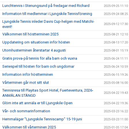
Lunchtennis i Stenungsund på fredagar med Richard
2025-09-25 11:10
Information till medlemmar i Ljungskile Tennisförening
2025-09-24 08:25
Ljungskile Tennis inleder Davis Cup-helgen med Matchi-
2025-09-12 17:30
event!
Välkommen till höstterminen 2025
2025-08-21 12:10
Uppdatering om situationen inför hösten
2025-08-13 17:20
Utomhusterminen återstartar 4 augusti
2025-08-01 15:19
Gratis prova-på tennis för alla barn och vuxna
2025-06-24 11:11
Seriespel till hösten för barn och ungdomar
2025-06-24 10:59
Information inför höstterminen
2025-06-15 19:26
Vårterminen går mot sitt slut
2025-05-08 16:00
Tennisresa till Playitas Sport Hotel, Fuerteventura, 2026-
2025-04-22 19:43
ANMÄLAN STÄNGD
Glöm inte att anmäla er till Ljungskile Open
2025-04-22 19:36
Vår- och sommarinformation
2025-03-23 16:22
Hemmaläger "Ljungskile Tenniscamp" 15-19 juni
2025-03-23 11:00
Välkommen till vårterminen 2025
2025-01-05 17:04