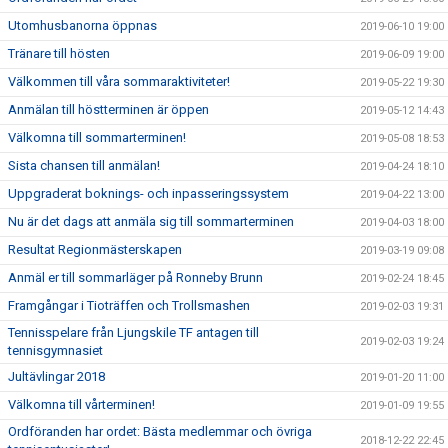
Utomhusbanorna öppnas
2019-06-10 19:00
Tränare till hösten
2019-06-09 19:00
Välkommen till våra sommaraktiviteter!
2019-05-22 19:30
Anmälan till höstterminen är öppen
2019-05-12 14:43
Välkomna till sommarterminen!
2019-05-08 18:53
Sista chansen till anmälan!
2019-04-24 18:10
Uppgraderat boknings- och inpasseringssystem
2019-04-22 13:00
Nu är det dags att anmäla sig till sommarterminen
2019-04-03 18:00
Resultat Regionmästerskapen
2019-03-19 09:08
Anmäl er till sommarläger på Ronneby Brunn
2019-02-24 18:45
Framgångar i Tioträffen och Trollsmashen
2019-02-03 19:31
Tennisspelare från Ljungskile TF antagen till
2019-02-03 19:24
tennisgymnasiet
Jultävlingar 2018
2019-01-20 11:00
Välkomna till vårterminen!
2019-01-09 19:55
Ordföranden har ordet: Bästa medlemmar och övriga
2018-12-22 22:45