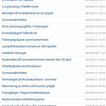
2018-06-24 18:53
2:a placering i Partille Open
2018-06-15 18:52
Anmälan till höstterminen är nu öppen
2018-06-11 18:12
Sommaraktiviteter
2018-05-28 09:15
Dina personuppgifter i föreningen
2018-05-24 22:03
Ronnebylägret fulltecknat
2018-05-22 20:39
Träningsgrupper sommarterminen
2018-05-07 10:41
Ljungskilespelare vinnare av Säröspelen
2018-05-07 10:01
Inställda träningar
2018-04-28 17:27
Avanmälan till sommarterminen senast den 30 april
2018-04-16 18:46
Efterlängtade utomhusbanor
2018-04-16 18:10
Sommaraktiviteter
2018-04-16 18:05
Tennisläger på Ronneby Brunn i sommar
2018-04-11 20:54
Renovering av entré och korridor pågår
2018-03-19 20:36
Framgångar i Regionmästerskapen
2018-03-19 18:07
Nyrenoverade omklädningsrum
2018-03-08 19:13
Var med och påverka våra sommarläger