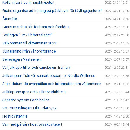
Kolla in våra sommaraktiviteter!
2022-03-04 10:21
Gratis organiserad träning på påsklovet för tävlingsjuniorer!
2022-03-01 17:00
Årsmöte
2022-03-01 10:46
Gratis matchskola för barn och föräldrar
2022-02-28 18:00
Tävlingen "Treklubbarsslaget"
2022-02-27 20:30
Välkommen till vårterminen 2022
2022-01-08 11:05
Julhälsning ifrån vår ordförande
2021-12-22 13:57
Serieseger i Västserien!
2021-12-07 10:37
Vår julklapp till er och kanske en ifrån er?
2021-12-02 20:11
Julkampanj ifrån vår samarbetspartner Nordic Wellness
2021-12-02 14:55
Sista datum för avanmälan och information om vårterminen
2021-12-01 15:52
Julklappscupen och Julkorvsdubbeln
2021-11-26 13:44
Senaste nytt om Padelhallen
2021-11-23 13:47
SO Tour tävlingar i Lilla Edet 5/12
2021-11-16 14:30
Höstlovstennis
2021-11-12 12:00
Var med på våra höstlovsaktiviteter!
2021-10-24 15:44