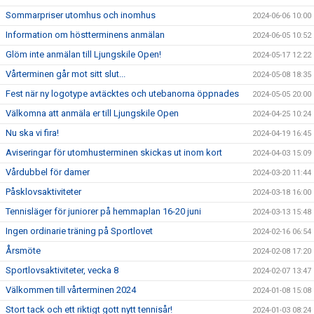
Sommarpriser utomhus och inomhus
2024-06-06 10:00
Information om höstterminens anmälan
2024-06-05 10:52
Glöm inte anmälan till Ljungskile Open!
2024-05-17 12:22
Vårterminen går mot sitt slut...
2024-05-08 18:35
Fest när ny logotype avtäcktes och utebanorna öppnades
2024-05-05 20:00
Välkomna att anmäla er till Ljungskile Open
2024-04-25 10:24
Nu ska vi fira!
2024-04-19 16:45
Aviseringar för utomhusterminen skickas ut inom kort
2024-04-03 15:09
Vårdubbel för damer
2024-03-20 11:44
Påsklovsaktiviteter
2024-03-18 16:00
Tennisläger för juniorer på hemmaplan 16-20 juni
2024-03-13 15:48
Ingen ordinarie träning på Sportlovet
2024-02-16 06:54
Årsmöte
2024-02-08 17:20
Sportlovsaktiviteter, vecka 8
2024-02-07 13:47
Välkommen till vårterminen 2024
2024-01-08 15:08
Stort tack och ett riktigt gott nytt tennisår!
2024-01-03 08:24