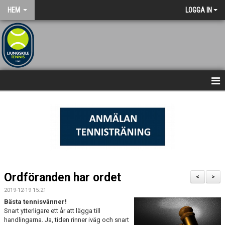
HEM
LOGGA IN
NYHETSARKIV
STARTSIDA
Ordföranden har ordet
<
>
2019-12-19 15:21
Bästa tennisvänner!
Snart ytterligare ett år att lägga till
handlingarna. Ja, tiden rinner iväg och snart