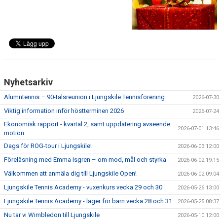
Nyhetsarkiv
Alumntennis – 90-talsreunion i Ljungskile Tennisförening
2026-07-30
Viktig information inför höstterminen 2026
2026-07-24
Ekonomisk rapport - kvartal 2, samt uppdatering avseende
2026-07-01 13:46
motion
Dags för ROG-tour i Ljungskile!
2026-06-03 12:00
Föreläsning med Emma Isgren – om mod, mål och styrka
2026-06-02 19:15
Välkommen att anmäla dig till Ljungskile Open!
2026-06-02 09:04
Ljungskile Tennis Academy - vuxenkurs vecka 29 och 30
2026-05-26 13:00
Ljungskile Tennis Academy - läger för barn vecka 28 och 31
2026-05-25 08:37
Nu tar vi Wimbledon till Ljungskile
2026-05-10 12:00