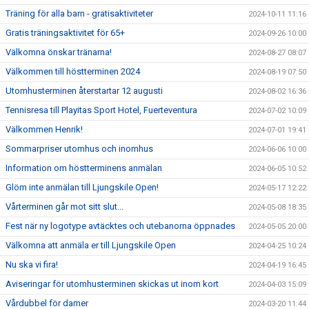
Träning för alla barn - gratisaktiviteter
2024-10-11 11:16
Gratis träningsaktivitet för 65+
2024-09-26 10:00
Välkomna önskar tränarna!
2024-08-27 08:07
Välkommen till höstterminen 2024
2024-08-19 07:50
Utomhusterminen återstartar 12 augusti
2024-08-02 16:36
Tennisresa till Playitas Sport Hotel, Fuerteventura
2024-07-02 10:09
Välkommen Henrik!
2024-07-01 19:41
Sommarpriser utomhus och inomhus
2024-06-06 10:00
Information om höstterminens anmälan
2024-06-05 10:52
Glöm inte anmälan till Ljungskile Open!
2024-05-17 12:22
Vårterminen går mot sitt slut...
2024-05-08 18:35
Fest när ny logotype avtäcktes och utebanorna öppnades
2024-05-05 20:00
Välkomna att anmäla er till Ljungskile Open
2024-04-25 10:24
Nu ska vi fira!
2024-04-19 16:45
Aviseringar för utomhusterminen skickas ut inom kort
2024-04-03 15:09
Vårdubbel för damer
2024-03-20 11:44