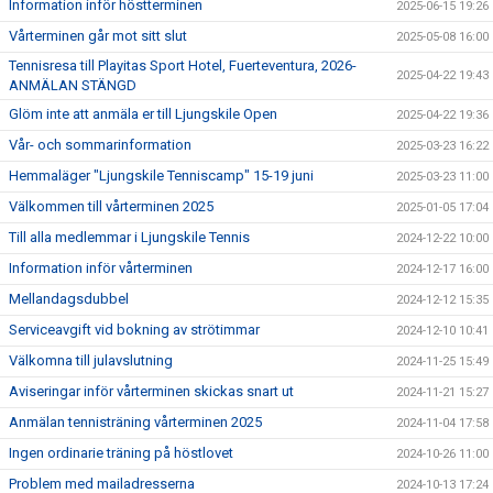
Information inför höstterminen
2025-06-15 19:26
Vårterminen går mot sitt slut
2025-05-08 16:00
Tennisresa till Playitas Sport Hotel, Fuerteventura, 2026-
2025-04-22 19:43
ANMÄLAN STÄNGD
Glöm inte att anmäla er till Ljungskile Open
2025-04-22 19:36
Vår- och sommarinformation
2025-03-23 16:22
Hemmaläger "Ljungskile Tenniscamp" 15-19 juni
2025-03-23 11:00
Välkommen till vårterminen 2025
2025-01-05 17:04
Till alla medlemmar i Ljungskile Tennis
2024-12-22 10:00
Information inför vårterminen
2024-12-17 16:00
Mellandagsdubbel
2024-12-12 15:35
Serviceavgift vid bokning av strötimmar
2024-12-10 10:41
Välkomna till julavslutning
2024-11-25 15:49
Aviseringar inför vårterminen skickas snart ut
2024-11-21 15:27
Anmälan tennisträning vårterminen 2025
2024-11-04 17:58
Ingen ordinarie träning på höstlovet
2024-10-26 11:00
Problem med mailadresserna
2024-10-13 17:24