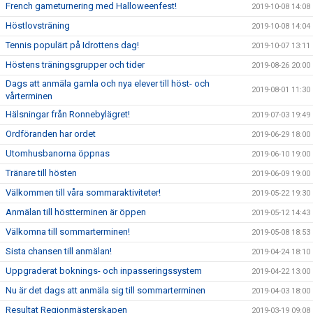
French gameturnering med Halloweenfest!
2019-10-08 14:08
Höstlovsträning
2019-10-08 14:04
Tennis populärt på Idrottens dag!
2019-10-07 13:11
Höstens träningsgrupper och tider
2019-08-26 20:00
Dags att anmäla gamla och nya elever till höst- och
2019-08-01 11:30
vårterminen
Hälsningar från Ronnebylägret!
2019-07-03 19:49
Ordföranden har ordet
2019-06-29 18:00
Utomhusbanorna öppnas
2019-06-10 19:00
Tränare till hösten
2019-06-09 19:00
Välkommen till våra sommaraktiviteter!
2019-05-22 19:30
Anmälan till höstterminen är öppen
2019-05-12 14:43
Välkomna till sommarterminen!
2019-05-08 18:53
Sista chansen till anmälan!
2019-04-24 18:10
Uppgraderat boknings- och inpasseringssystem
2019-04-22 13:00
Nu är det dags att anmäla sig till sommarterminen
2019-04-03 18:00
Resultat Regionmästerskapen
2019-03-19 09:08