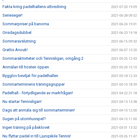
Fakta kring padelhallens utbredning
2021-07-20 19:09
Serieseger!
2021-06-28 09:52
Sommarpriser på banorna
2021-06-24 19:01
Onsdagsdubbel
2021-06-23 19:18
Sommaravslutning
2021-06-15 09:32
Grattis Anouk!
2021-06-07 13:20
Sommaraktiviteter och Tennisligan, omgång 2
2021-05-25 12:43
Anmälan till hösten öppen
2021-05-20 15:10
Bygglov beviljat för padelhallen
2021-05-18 12:33
Sommarterminens träningsgrupper
2021-05-10 18:39
Padelhall - förtydligande av markfrågan!
2021-04-22 21:18
Nu startar Tennisligan!
2021-04-13 13:38
Dags att anmäla sig till sommarterminen!
2021-04-10 12:00
Sugen på utomhusspel?
2021-04-10 11:00
Ingen träning på påsklovet
2021-03-31 13:32
Nu flyttar padel in till Ljungskile Tennis!
2021-03-26 11:47