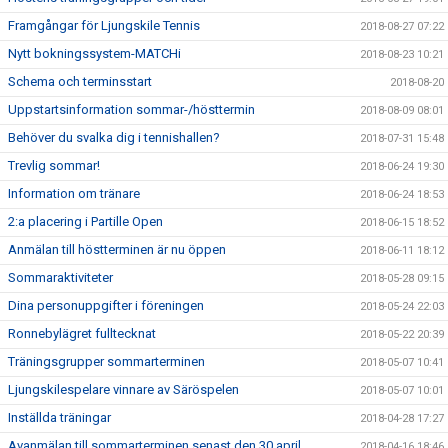
Framgångar för Ljungskile Tennis
2018-08-27 07:22
Nytt bokningssystem-MATCHi
2018-08-23 10:21
Schema och terminsstart
2018-08-20
Uppstartsinformation sommar-/hösttermin
2018-08-09 08:01
Behöver du svalka dig i tennishallen?
2018-07-31 15:48
Trevlig sommar!
2018-06-24 19:30
Information om tränare
2018-06-24 18:53
2:a placering i Partille Open
2018-06-15 18:52
Anmälan till höstterminen är nu öppen
2018-06-11 18:12
Sommaraktiviteter
2018-05-28 09:15
Dina personuppgifter i föreningen
2018-05-24 22:03
Ronnebylägret fulltecknat
2018-05-22 20:39
Träningsgrupper sommarterminen
2018-05-07 10:41
Ljungskilespelare vinnare av Säröspelen
2018-05-07 10:01
Inställda träningar
2018-04-28 17:27
Avanmälan till sommarterminen senast den 30 april
2018-04-16 18:46