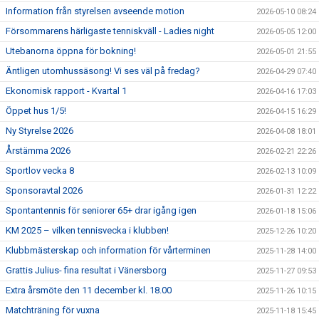
Information från styrelsen avseende motion
2026-05-10 08:24
Försommarens härligaste tenniskväll - Ladies night
2026-05-05 12:00
Utebanorna öppna för bokning!
2026-05-01 21:55
Äntligen utomhussäsong! Vi ses väl på fredag?
2026-04-29 07:40
Ekonomisk rapport - Kvartal 1
2026-04-16 17:03
Öppet hus 1/5!
2026-04-15 16:29
Ny Styrelse 2026
2026-04-08 18:01
Årstämma 2026
2026-02-21 22:26
Sportlov vecka 8
2026-02-13 10:09
Sponsoravtal 2026
2026-01-31 12:22
Spontantennis för seniorer 65+ drar igång igen
2026-01-18 15:06
KM 2025 – vilken tennisvecka i klubben!
2025-12-26 10:20
Klubbmästerskap och information för vårterminen
2025-11-28 14:00
Grattis Julius- fina resultat i Vänersborg
2025-11-27 09:53
Extra årsmöte den 11 december kl. 18.00
2025-11-26 10:15
Matchträning för vuxna
2025-11-18 15:45