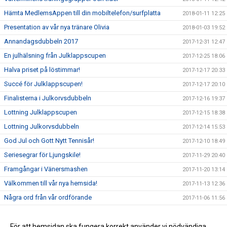
Hämta MedlemsAppen till din mobiltelefon/surfplatta
2018-01-11 12:25
Presentation av vår nya tränare Olivia
2018-01-03 19:52
Annandagsdubbeln 2017
2017-12-31 12:47
En julhälsning från Julklappscupen
2017-12-25 18:06
Halva priset på löstimmar!
2017-12-17 20:33
Succé för Julklappscupen!
2017-12-17 20:10
Finalisterna i Julkorvsdubbeln
2017-12-16 19:37
Lottning Julklappscupen
2017-12-15 18:38
Lottning Julkorvsdubbeln
2017-12-14 15:53
God Jul och Gott Nytt Tennisår!
2017-12-10 18:49
Seriesegrar för Ljungskile!
2017-11-29 20:40
Framgångar i Vänersmashen
2017-11-20 13:14
Välkommen till vår nya hemsida!
2017-11-13 12:36
Några ord från vår ordförande
2017-11-06 11:56
Dags att anmäla sig till Julkorvsdubbeln
2017-11-04 14:28
Dags att anmäla sig till Julklappscupen
För att hemsidan ska fungera korrekt använder vi nödvändiga
2017-11-04 13:46