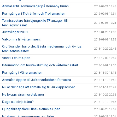
Anmäl er till sommarläger på Ronneby Brunn
2019-02-24 18:45
Framgångar i Tioträffen och Trollsmashen
2019-02-03 19:31
Tennisspelare från Ljungskile TF antagen till
2019-02-03 19:24
tennisgymnasiet
Jultävlingar 2018
2019-01-20 11:00
Välkomna till vårterminen!
2019-01-09 19:55
Ordföranden har ordet: Bästa medlemmar och övriga
2018-12-22 22:45
tennisentusiaster!
Vinst i Lerum Open
2018-12-09 19:59
Information om höstavslutning och vårterminsstart
2018-12-01 11:30
Framgång i Vänersmashen
2018-11-30 15:15
Anmälan öppen till Julkorvsdubbeln för vuxna
2018-11-15 17:42
Nu är det dags att anmäla sig till Julklappscupen
2018-11-14 20:42
Nu byggs våra nya utebanor
2018-10-22 20:36
Dags att börja träna?
2018-10-10 13:57
Ljungskilespelare i final- Serneke Open
2018-09-23 19:52
Höstens träningsgrupper och tider
2018-08-27 19:01