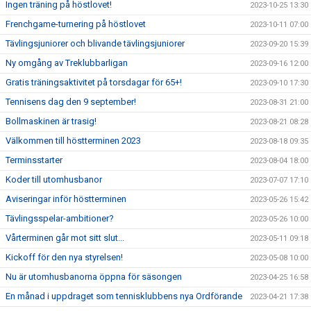
Ingen träning på höstlovet!
2023-10-25 13:30
Frenchgame-turnering på höstlovet
2023-10-11 07:00
Tävlingsjuniorer och blivande tävlingsjuniorer
2023-09-20 15:39
Ny omgång av Treklubbarligan
2023-09-16 12:00
Gratis träningsaktivitet på torsdagar för 65+!
2023-09-10 17:30
Tennisens dag den 9 september!
2023-08-31 21:00
Bollmaskinen är trasig!
2023-08-21 08:28
Välkommen till höstterminen 2023
2023-08-18 09:35
Terminsstarter
2023-08-04 18:00
Koder till utomhusbanor
2023-07-07 17:10
Aviseringar inför höstterminen
2023-05-26 15:42
Tävlingsspelar-ambitioner?
2023-05-26 10:00
Vårterminen går mot sitt slut...
2023-05-11 09:18
Kickoff för den nya styrelsen!
2023-05-08 10:00
Nu är utomhusbanorna öppna för säsongen
2023-04-25 16:58
En månad i uppdraget som tennisklubbens nya Ordförande
2023-04-21 17:38