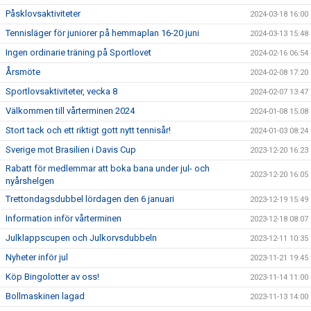
Påsklovsaktiviteter
2024-03-18 16:00
Tennisläger för juniorer på hemmaplan 16-20 juni
2024-03-13 15:48
Ingen ordinarie träning på Sportlovet
2024-02-16 06:54
Årsmöte
2024-02-08 17:20
Sportlovsaktiviteter, vecka 8
2024-02-07 13:47
Välkommen till vårterminen 2024
2024-01-08 15:08
Stort tack och ett riktigt gott nytt tennisår!
2024-01-03 08:24
Sverige mot Brasilien i Davis Cup
2023-12-20 16:23
Rabatt för medlemmar att boka bana under jul- och
2023-12-20 16:05
nyårshelgen
Trettondagsdubbel lördagen den 6 januari
2023-12-19 15:49
Information inför vårterminen
2023-12-18 08:07
Julklappscupen och Julkorvsdubbeln
2023-12-11 10:35
Nyheter inför jul
2023-11-21 19:45
Köp Bingolotter av oss!
2023-11-14 11:00
Bollmaskinen lagad
2023-11-13 14:00