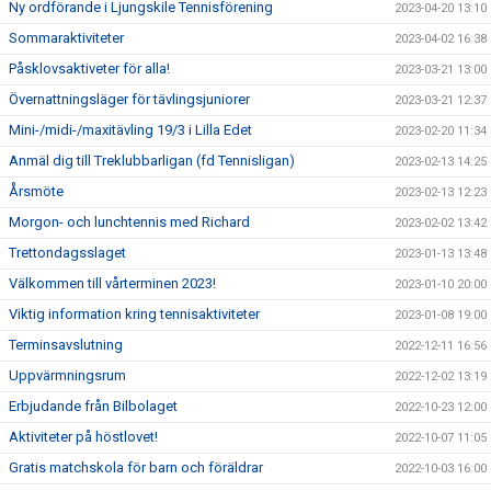
Ny ordförande i Ljungskile Tennisförening
2023-04-20 13:10
Sommaraktiviteter
2023-04-02 16:38
Påsklovsaktiveter för alla!
2023-03-21 13:00
Övernattningsläger för tävlingsjuniorer
2023-03-21 12:37
Mini-/midi-/maxitävling 19/3 i Lilla Edet
2023-02-20 11:34
Anmäl dig till Treklubbarligan (fd Tennisligan)
2023-02-13 14:25
Årsmöte
2023-02-13 12:23
Morgon- och lunchtennis med Richard
2023-02-02 13:42
Trettondagsslaget
2023-01-13 13:48
Välkommen till vårterminen 2023!
2023-01-10 20:00
Viktig information kring tennisaktiviteter
2023-01-08 19:00
Terminsavslutning
2022-12-11 16:56
Uppvärmningsrum
2022-12-02 13:19
Erbjudande från Bilbolaget
2022-10-23 12:00
Aktiviteter på höstlovet!
2022-10-07 11:05
Gratis matchskola för barn och föräldrar
2022-10-03 16:00