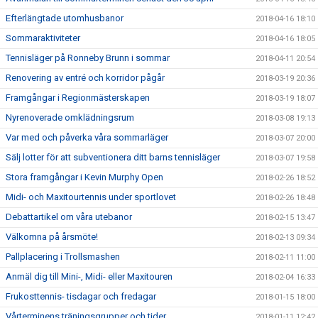
Efterlängtade utomhusbanor
2018-04-16 18:10
Sommaraktiviteter
2018-04-16 18:05
Tennisläger på Ronneby Brunn i sommar
2018-04-11 20:54
Renovering av entré och korridor pågår
2018-03-19 20:36
Framgångar i Regionmästerskapen
2018-03-19 18:07
Nyrenoverade omklädningsrum
2018-03-08 19:13
Var med och påverka våra sommarläger
2018-03-07 20:00
Sälj lotter för att subventionera ditt barns tennisläger
2018-03-07 19:58
Stora framgångar i Kevin Murphy Open
2018-02-26 18:52
Midi- och Maxitourtennis under sportlovet
2018-02-26 18:48
Debattartikel om våra utebanor
2018-02-15 13:47
Välkomna på årsmöte!
2018-02-13 09:34
Pallplacering i Trollsmashen
2018-02-11 11:00
Anmäl dig till Mini-, Midi- eller Maxitouren
2018-02-04 16:33
Frukosttennis- tisdagar och fredagar
2018-01-15 18:00
Vårterminens träningsgrupper och tider
2018-01-11 12:42