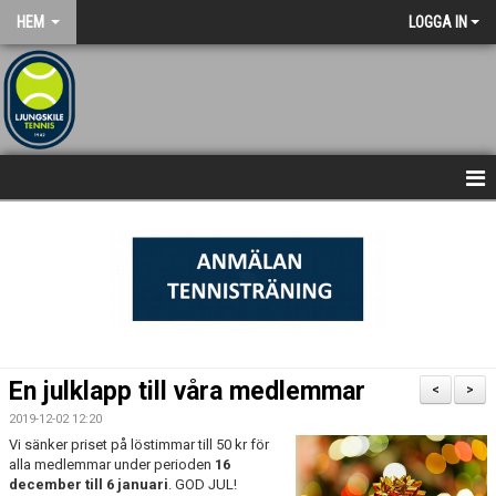
HEM
LOGGA IN
NYHETSARKIV
STARTSIDA
En julklapp till våra medlemmar
<
>
2019-12-02 12:20
Vi sänker priset på löstimmar till 50 kr för
alla medlemmar under perioden
16
december till 6 januari
. GOD JUL!