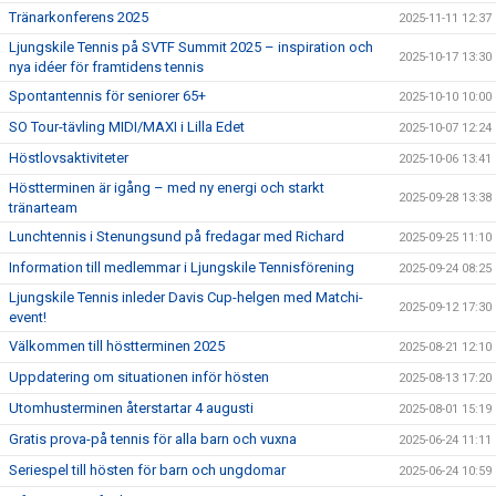
Tränarkonferens 2025
2025-11-11 12:37
Ljungskile Tennis på SVTF Summit 2025 – inspiration och
2025-10-17 13:30
nya idéer för framtidens tennis
Spontantennis för seniorer 65+
2025-10-10 10:00
SO Tour-tävling MIDI/MAXI i Lilla Edet
2025-10-07 12:24
Höstlovsaktiviteter
2025-10-06 13:41
Höstterminen är igång – med ny energi och starkt
2025-09-28 13:38
tränarteam
Lunchtennis i Stenungsund på fredagar med Richard
2025-09-25 11:10
Information till medlemmar i Ljungskile Tennisförening
2025-09-24 08:25
Ljungskile Tennis inleder Davis Cup-helgen med Matchi-
2025-09-12 17:30
event!
Välkommen till höstterminen 2025
2025-08-21 12:10
Uppdatering om situationen inför hösten
2025-08-13 17:20
Utomhusterminen återstartar 4 augusti
2025-08-01 15:19
Gratis prova-på tennis för alla barn och vuxna
2025-06-24 11:11
Seriespel till hösten för barn och ungdomar
2025-06-24 10:59