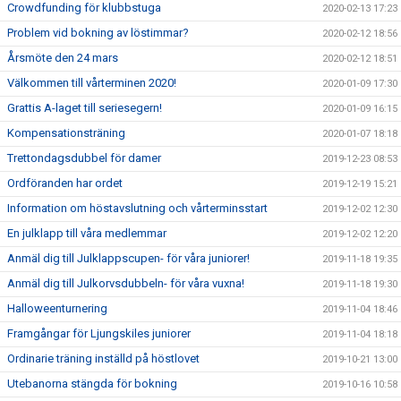
Crowdfunding för klubbstuga
2020-02-13 17:23
Problem vid bokning av löstimmar?
2020-02-12 18:56
Årsmöte den 24 mars
2020-02-12 18:51
Välkommen till vårterminen 2020!
2020-01-09 17:30
Grattis A-laget till seriesegern!
2020-01-09 16:15
Kompensationsträning
2020-01-07 18:18
Trettondagsdubbel för damer
2019-12-23 08:53
Ordföranden har ordet
2019-12-19 15:21
Information om höstavslutning och vårterminsstart
2019-12-02 12:30
En julklapp till våra medlemmar
2019-12-02 12:20
Anmäl dig till Julklappscupen- för våra juniorer!
2019-11-18 19:35
Anmäl dig till Julkorvsdubbeln- för våra vuxna!
2019-11-18 19:30
Halloweenturnering
2019-11-04 18:46
Framgångar för Ljungskiles juniorer
2019-11-04 18:18
Ordinarie träning inställd på höstlovet
2019-10-21 13:00
Utebanorna stängda för bokning
2019-10-16 10:58