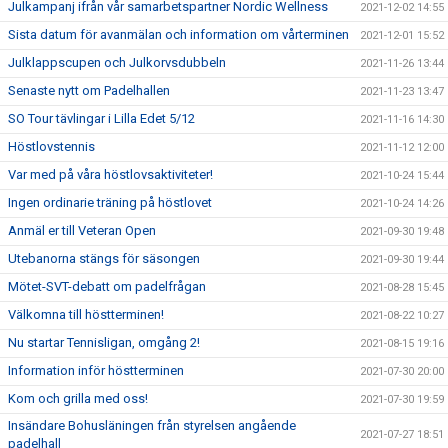
Julkampanj ifrån vår samarbetspartner Nordic Wellness
2021-12-02 14:55
Sista datum för avanmälan och information om vårterminen
2021-12-01 15:52
Julklappscupen och Julkorvsdubbeln
2021-11-26 13:44
Senaste nytt om Padelhallen
2021-11-23 13:47
SO Tour tävlingar i Lilla Edet 5/12
2021-11-16 14:30
Höstlovstennis
2021-11-12 12:00
Var med på våra höstlovsaktiviteter!
2021-10-24 15:44
Ingen ordinarie träning på höstlovet
2021-10-24 14:26
Anmäl er till Veteran Open
2021-09-30 19:48
Utebanorna stängs för säsongen
2021-09-30 19:44
Mötet-SVT-debatt om padelfrågan
2021-08-28 15:45
Välkomna till höstterminen!
2021-08-22 10:27
Nu startar Tennisligan, omgång 2!
2021-08-15 19:16
Information inför höstterminen
2021-07-30 20:00
Kom och grilla med oss!
2021-07-30 19:59
Insändare Bohusläningen från styrelsen angående
2021-07-27 18:51
padelhall