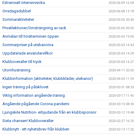
Extrainsatt intensivvecka
2020-06-09 16:04
Onsdagsdubbel
2020-06-08 13:18
Sommaraktiviteter
2020-05-05 20:40
Privatlektioner/Omsträngning av rack
2020-05-05 09:55
Anmälan till höstterminen öppen
2020-05-03 19:00
Sommarpriser på utebanorna
2020-05-03 14:43
Uppdaterade användarvillkor
2020-05-03 14:29
Klubboveraller till tryck
2020-05-03 14:27
Utomhusträning
2020-04-17 20:50
Klubbinformation (aktiviteter, klubbkläder, utebanor)
2020-04-03 11:59
Ingen träning på påsklovet
2020-03-31 08:33
Viktig information angående träning
2020-03-17 11:45
Angående pågående Corona-pandemi
2020-03-13 08:30
Ljungskile Nutrition- erbjudande från en klubbsponsor
2020-03-12 19:48
Sista chansen! Klubboveraller
2020-02-27 16:25
Klubbnytt - ett nyhetsbrev från klubben
2020-02-13 17:25