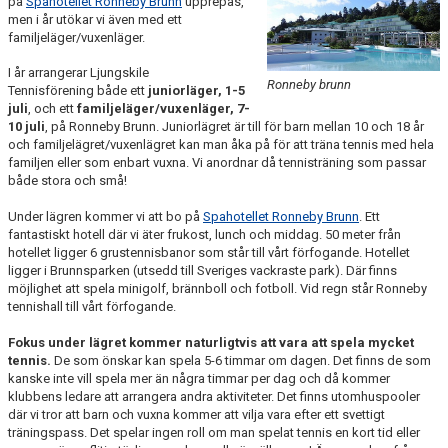
på
Spahotellet Ronneby Brunn
upprepas,
men i år utökar vi även med ett
familjeläger/vuxenläger.
I år arrangerar Ljungskile
Ronneby brunn
Tennisförening både ett
juniorläger, 1-5
juli
, och ett
familjeläger/vuxenläger, 7-
10 juli
, på Ronneby Brunn. Juniorlägret är till för barn mellan 10 och 18 år
och familjelägret/vuxenlägret kan man åka på för att träna tennis med hela
familjen eller som enbart vuxna. Vi anordnar då tennisträning som passar
både stora och små!
Under lägren kommer vi att bo på
Spahotellet Ronneby Brunn
. Ett
fantastiskt hotell där vi äter frukost, lunch och middag. 50 meter från
hotellet ligger 6 grustennisbanor som står till vårt förfogande. Hotellet
ligger i Brunnsparken (utsedd till Sveriges vackraste park). Där finns
möjlighet att spela minigolf, brännboll och fotboll. Vid regn står Ronneby
tennishall till vårt förfogande.
Fokus under lägret kommer naturligtvis att vara att spela mycket
tennis.
De som önskar kan spela 5-6 timmar om dagen. Det finns de som
kanske inte vill spela mer än några timmar per dag och då kommer
klubbens ledare att arrangera andra aktiviteter. Det finns utomhuspooler
där vi tror att barn och vuxna kommer att vilja vara efter ett svettigt
träningspass. Det spelar ingen roll om man spelat tennis en kort tid eller