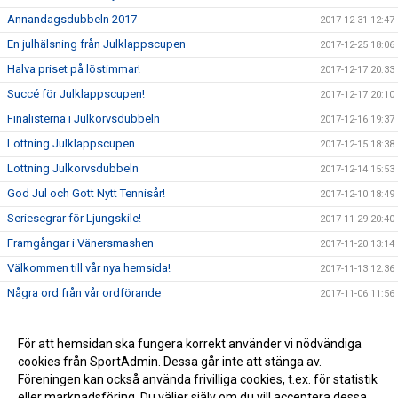
Annandagsdubbeln 2017
2017-12-31 12:47
En julhälsning från Julklappscupen
2017-12-25 18:06
Halva priset på löstimmar!
2017-12-17 20:33
Succé för Julklappscupen!
2017-12-17 20:10
Finalisterna i Julkorvsdubbeln
2017-12-16 19:37
Lottning Julklappscupen
2017-12-15 18:38
Lottning Julkorvsdubbeln
2017-12-14 15:53
God Jul och Gott Nytt Tennisår!
2017-12-10 18:49
Seriesegrar för Ljungskile!
2017-11-29 20:40
Framgångar i Vänersmashen
2017-11-20 13:14
Välkommen till vår nya hemsida!
2017-11-13 12:36
Några ord från vår ordförande
2017-11-06 11:56
Dags att anmäla sig till Julkorvsdubbeln
2017-11-04 14:28
Dags att anmäla sig till Julklappscupen
För att hemsidan ska fungera korrekt använder vi nödvändiga
2017-11-04 13:46
cookies från SportAdmin. Dessa går inte att stänga av.
Vill du börja spela tennis i Ljungskile Tennisförening?
2017-09-29 11:08
Föreningen kan också använda frivilliga cookies, t.ex. för statistik
eller marknadsföring. Du väljer själv om du vill acceptera dessa.