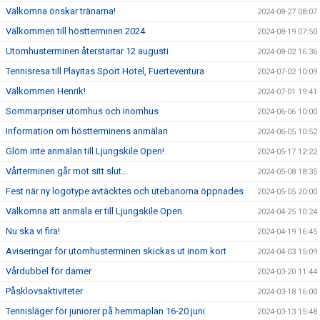
Välkomna önskar tränarna!
2024-08-27 08:07
Välkommen till höstterminen 2024
2024-08-19 07:50
Utomhusterminen återstartar 12 augusti
2024-08-02 16:36
Tennisresa till Playitas Sport Hotel, Fuerteventura
2024-07-02 10:09
Välkommen Henrik!
2024-07-01 19:41
Sommarpriser utomhus och inomhus
2024-06-06 10:00
Information om höstterminens anmälan
2024-06-05 10:52
Glöm inte anmälan till Ljungskile Open!
2024-05-17 12:22
Vårterminen går mot sitt slut...
2024-05-08 18:35
Fest när ny logotype avtäcktes och utebanorna öppnades
2024-05-05 20:00
Välkomna att anmäla er till Ljungskile Open
2024-04-25 10:24
Nu ska vi fira!
2024-04-19 16:45
Aviseringar för utomhusterminen skickas ut inom kort
2024-04-03 15:09
Vårdubbel för damer
2024-03-20 11:44
Påsklovsaktiviteter
2024-03-18 16:00
Tennisläger för juniorer på hemmaplan 16-20 juni
2024-03-13 15:48