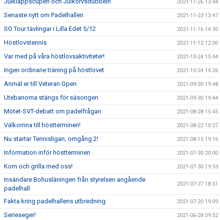
Julklappscupen och Julkorvsdubbeln
2021-11-26 13:44
Senaste nytt om Padelhallen
2021-11-23 13:47
SO Tour tävlingar i Lilla Edet 5/12
2021-11-16 14:30
Höstlovstennis
2021-11-12 12:00
Var med på våra höstlovsaktiviteter!
2021-10-24 15:44
Ingen ordinarie träning på höstlovet
2021-10-24 14:26
Anmäl er till Veteran Open
2021-09-30 19:48
Utebanorna stängs för säsongen
2021-09-30 19:44
Mötet-SVT-debatt om padelfrågan
2021-08-28 15:45
Välkomna till höstterminen!
2021-08-22 10:27
Nu startar Tennisligan, omgång 2!
2021-08-15 19:16
Information inför höstterminen
2021-07-30 20:00
Kom och grilla med oss!
2021-07-30 19:59
Insändare Bohusläningen från styrelsen angående
2021-07-27 18:51
padelhall
Fakta kring padelhallens utbredning
2021-07-20 19:09
Serieseger!
2021-06-28 09:52