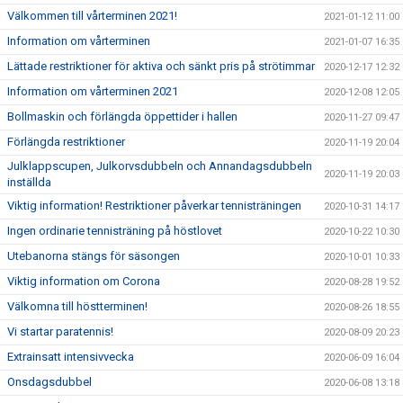
Välkommen till vårterminen 2021!
2021-01-12 11:00
Information om vårterminen
2021-01-07 16:35
Lättade restriktioner för aktiva och sänkt pris på strötimmar
2020-12-17 12:32
Information om vårterminen 2021
2020-12-08 12:05
Bollmaskin och förlängda öppettider i hallen
2020-11-27 09:47
Förlängda restriktioner
2020-11-19 20:04
Julklappscupen, Julkorvsdubbeln och Annandagsdubbeln
2020-11-19 20:03
inställda
Viktig information! Restriktioner påverkar tennisträningen
2020-10-31 14:17
Ingen ordinarie tennisträning på höstlovet
2020-10-22 10:30
Utebanorna stängs för säsongen
2020-10-01 10:33
Viktig information om Corona
2020-08-28 19:52
Välkomna till höstterminen!
2020-08-26 18:55
Vi startar paratennis!
2020-08-09 20:23
Extrainsatt intensivvecka
2020-06-09 16:04
Onsdagsdubbel
2020-06-08 13:18