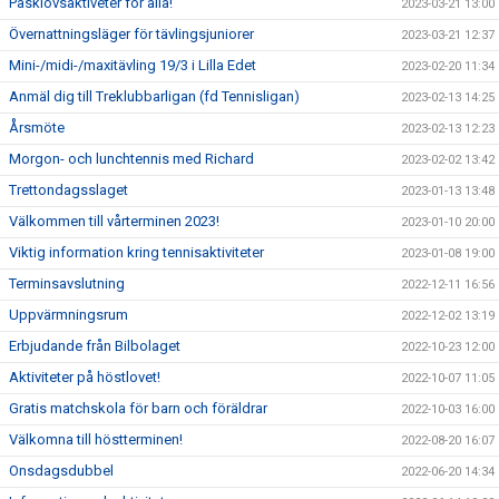
Påsklovsaktiveter för alla!
2023-03-21 13:00
Övernattningsläger för tävlingsjuniorer
2023-03-21 12:37
Mini-/midi-/maxitävling 19/3 i Lilla Edet
2023-02-20 11:34
Anmäl dig till Treklubbarligan (fd Tennisligan)
2023-02-13 14:25
Årsmöte
2023-02-13 12:23
Morgon- och lunchtennis med Richard
2023-02-02 13:42
Trettondagsslaget
2023-01-13 13:48
Välkommen till vårterminen 2023!
2023-01-10 20:00
Viktig information kring tennisaktiviteter
2023-01-08 19:00
Terminsavslutning
2022-12-11 16:56
Uppvärmningsrum
2022-12-02 13:19
Erbjudande från Bilbolaget
2022-10-23 12:00
Aktiviteter på höstlovet!
2022-10-07 11:05
Gratis matchskola för barn och föräldrar
2022-10-03 16:00
Välkomna till höstterminen!
2022-08-20 16:07
Onsdagsdubbel
2022-06-20 14:34