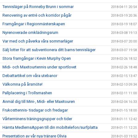
Tennisläger på Ronneby Brunn i sommar
2018-04-11 20:54
Renovering av entré och korridor pågår
2018-03-19 20:36
Framgångar i Regionmästerskapen
2018-03-19 18:07
Nyrenoverade omklädningsrum
2018-03-08 19:13
Var med och påverka våra sommarläger
2018-03-07 20:00
Sälj lotter för att subventionera ditt barns tennisläger
2018-03-07 19:58
Stora framgångar i Kevin Murphy Open
2018-02-26 18:52
Midi- och Maxitourtennis under sportlovet
2018-02-26 18:48
Debattartikel om våra utebanor
2018-02-15 13:47
Välkomna på årsmöte!
2018-02-13 09:34
Pallplacering i Trollsmashen
2018-02-11 11:00
Anmäl dig till Mini-, Midi- eller Maxitouren
2018-02-04 16:33
Frukosttennis- tisdagar och fredagar
2018-01-15 18:00
Vårterminens träningsgrupper och tider
2018-01-11 12:42
Hämta MedlemsAppen till din mobiltelefon/surfplatta
2018-01-11 12:25
Presentation av vår nya tränare Olivia
2018-01-03 19:52