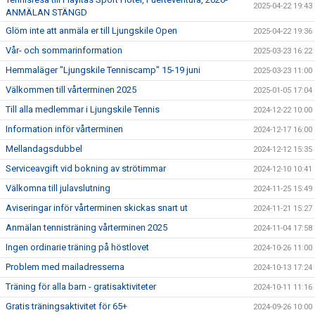
2025-04-22 19:43
ANMÄLAN STÄNGD
Glöm inte att anmäla er till Ljungskile Open
2025-04-22 19:36
Vår- och sommarinformation
2025-03-23 16:22
Hemmaläger "Ljungskile Tenniscamp" 15-19 juni
2025-03-23 11:00
Välkommen till vårterminen 2025
2025-01-05 17:04
Till alla medlemmar i Ljungskile Tennis
2024-12-22 10:00
Information inför vårterminen
2024-12-17 16:00
Mellandagsdubbel
2024-12-12 15:35
Serviceavgift vid bokning av strötimmar
2024-12-10 10:41
Välkomna till julavslutning
2024-11-25 15:49
Aviseringar inför vårterminen skickas snart ut
2024-11-21 15:27
Anmälan tennisträning vårterminen 2025
2024-11-04 17:58
Ingen ordinarie träning på höstlovet
2024-10-26 11:00
Problem med mailadresserna
2024-10-13 17:24
Träning för alla barn - gratisaktiviteter
2024-10-11 11:16
Gratis träningsaktivitet för 65+
2024-09-26 10:00