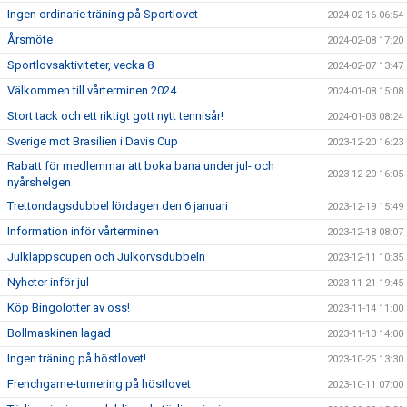
Ingen ordinarie träning på Sportlovet
2024-02-16 06:54
Årsmöte
2024-02-08 17:20
Sportlovsaktiviteter, vecka 8
2024-02-07 13:47
Välkommen till vårterminen 2024
2024-01-08 15:08
Stort tack och ett riktigt gott nytt tennisår!
2024-01-03 08:24
Sverige mot Brasilien i Davis Cup
2023-12-20 16:23
Rabatt för medlemmar att boka bana under jul- och
2023-12-20 16:05
nyårshelgen
Trettondagsdubbel lördagen den 6 januari
2023-12-19 15:49
Information inför vårterminen
2023-12-18 08:07
Julklappscupen och Julkorvsdubbeln
2023-12-11 10:35
Nyheter inför jul
2023-11-21 19:45
Köp Bingolotter av oss!
2023-11-14 11:00
Bollmaskinen lagad
2023-11-13 14:00
Ingen träning på höstlovet!
2023-10-25 13:30
Frenchgame-turnering på höstlovet
2023-10-11 07:00