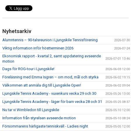
Nyhetsarkiv
Alumntennis – 90-talsreunion i Ljungskile Tennisförening
2026-07-30
Viktig information inför höstterminen 2026
2026-07-24
Ekonomisk rapport - kvartal 2, samt uppdatering avseende
2026-07-01 13:46
motion
Dags för ROG-tour i Ljungskile!
2026-06-03 12:00
Föreläsning med Emma Isgren – om mod, mål och styrka
2026-06-02 19:15
Välkommen att anmäla dig till Ljungskile Open!
2026-06-02 09:04
Ljungskile Tennis Academy - vuxenkurs vecka 29 och 30
2026-05-26 13:00
Ljungskile Tennis Academy - läger för barn vecka 28 och 31
2026-05-25 08:37
Nu tar vi Wimbledon till Ljungskile
2026-05-10 12:00
Information från styrelsen avseende motion
2026-05-10 08:24
Försommarens härligaste tenniskväll - Ladies night
2026-05-05 12:00