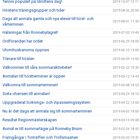
Tennis populärt på Idrottens dag!
2019-10-07 13:11
Höstens träningsgrupper och tider
2019-08-26 20:00
Dags att anmäla gamla och nya elever till höst- och
2019-08-01 11:30
vårterminen
Hälsningar från Ronnebylägret!
2019-07-03 19:49
Ordföranden har ordet
2019-06-29 18:00
Utomhusbanorna öppnas
2019-06-10 19:00
Tränare till hösten
2019-06-09 19:00
Välkommen till våra sommaraktiviteter!
2019-05-22 19:30
Anmälan till höstterminen är öppen
2019-05-12 14:43
Välkomna till sommarterminen!
2019-05-08 18:53
Sista chansen till anmälan!
2019-04-24 18:10
Uppgraderat boknings- och inpasseringssystem
2019-04-22 13:00
Nu är det dags att anmäla sig till sommarterminen
2019-04-03 18:00
Resultat Regionmästerskapen
2019-03-19 09:08
Anmäl er till sommarläger på Ronneby Brunn
2019-02-24 18:45
Framgångar i Tioträffen och Trollsmashen
2019-02-03 19:31