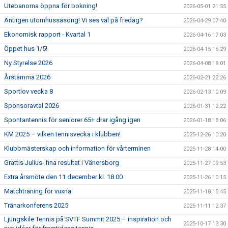
Utebanorna öppna för bokning!
2026-05-01 21:55
Äntligen utomhussäsong! Vi ses väl på fredag?
2026-04-29 07:40
Ekonomisk rapport - Kvartal 1
2026-04-16 17:03
Öppet hus 1/5!
2026-04-15 16:29
Ny Styrelse 2026
2026-04-08 18:01
Årstämma 2026
2026-02-21 22:26
Sportlov vecka 8
2026-02-13 10:09
Sponsoravtal 2026
2026-01-31 12:22
Spontantennis för seniorer 65+ drar igång igen
2026-01-18 15:06
KM 2025 – vilken tennisvecka i klubben!
2025-12-26 10:20
Klubbmästerskap och information för vårterminen
2025-11-28 14:00
Grattis Julius- fina resultat i Vänersborg
2025-11-27 09:53
Extra årsmöte den 11 december kl. 18.00
2025-11-26 10:15
Matchträning för vuxna
2025-11-18 15:45
Tränarkonferens 2025
2025-11-11 12:37
Ljungskile Tennis på SVTF Summit 2025 – inspiration och
2025-10-17 13:30