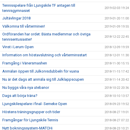
Tennisspelare från Ljungskile TF antagen till
2019-02-03 19:24
tennisgymnasiet
Jultävlingar 2018
2019-01-20 11:00
Välkomna till vårterminen!
2019-01-09 19:55
Ordföranden har ordet: Bästa medlemmar och övriga
2018-12-22 22:45
tennisentusiaster!
Vinst i Lerum Open
2018-12-09 19:59
Information om höstavslutning och vårterminsstart
2018-12-01 11:30
Framgång i Vänersmashen
2018-11-30 15:15
Anmälan öppen till Julkorvsdubbeln för vuxna
2018-11-15 17:42
Nu är det dags att anmäla sig till Julklappscupen
2018-11-14 20:42
Nu byggs våra nya utebanor
2018-10-22 20:36
Dags att börja träna?
2018-10-10 13:57
Ljungskilespelare i final- Serneke Open
2018-09-23 19:52
Höstens träningsgrupper och tider
2018-08-27 19:01
Framgångar för Ljungskile Tennis
2018-08-27 07:22
Nytt bokningssystem-MATCHi
2018-08-23 10:21