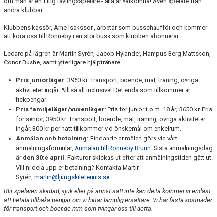
om man är en flitig tävlingsspelare - alla är välkomna! Även spelare från
andra klubbar.
Klubbens kassör, Arne Isaksson, arbetar som busschaufför och kommer
att köra oss till Ronneby i en stor buss som klubben abonnerar.
Ledare på lägren är Martin Syrén, Jacob Hylander, Hampus Berg Mattsson,
Conor Bushe, samt ytterligare hjälptränare.
Pris juniorläger
: 3950 kr. Transport, boende, mat, träning, övriga
aktiviteter ingår. Alltså all inclusive! Det enda som tillkommer är
fickpengar.
Pris familjeläger/vuxenläger
: Pris för
junior
t.o.m. 18 år; 3650 kr. Pris
för
senior
; 3950 kr. Transport, boende, mat, träning, övriga aktiviteter
ingår. 300 kr per natt tillkommer vid önskemål om enkelrum.
Anmälan och betalning:
Bindande anmälan görs via vårt
anmälningsformulär,
Anmälan till Ronneby Brunn
. Sista anmälningsdag
är
den 30:e april
. Fakturor skickas ut efter att anmälningstiden gått ut.
Vill ni dela upp er betalning? Kontakta Martin
Syrén,
martin@ljungskiletennis.se
.
Blir spelaren skadad, sjuk eller på annat sätt inte kan delta kommer vi endast
att betala tillbaka pengar om vi hittar lämplig ersättare. Vi har fasta kostnader
för transport och boende mm som tvingar oss till detta.