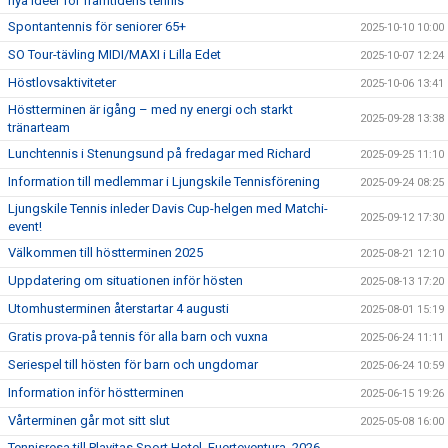
nya idéer för framtidens tennis
Spontantennis för seniorer 65+
2025-10-10 10:00
SO Tour-tävling MIDI/MAXI i Lilla Edet
2025-10-07 12:24
Höstlovsaktiviteter
2025-10-06 13:41
Höstterminen är igång – med ny energi och starkt
2025-09-28 13:38
tränarteam
Lunchtennis i Stenungsund på fredagar med Richard
2025-09-25 11:10
Information till medlemmar i Ljungskile Tennisförening
2025-09-24 08:25
Ljungskile Tennis inleder Davis Cup-helgen med Matchi-
2025-09-12 17:30
event!
Välkommen till höstterminen 2025
2025-08-21 12:10
Uppdatering om situationen inför hösten
2025-08-13 17:20
Utomhusterminen återstartar 4 augusti
2025-08-01 15:19
Gratis prova-på tennis för alla barn och vuxna
2025-06-24 11:11
Seriespel till hösten för barn och ungdomar
2025-06-24 10:59
Information inför höstterminen
2025-06-15 19:26
Vårterminen går mot sitt slut
2025-05-08 16:00
Tennisresa till Playitas Sport Hotel, Fuerteventura, 2026-