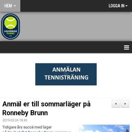
HEM
LOGGA IN
NYHETSARKIV
STARTSIDA
Anmäl er till sommarläger på
<
>
Ronneby Brunn
2019-02-24 18:45
Tidigare års succé med läger