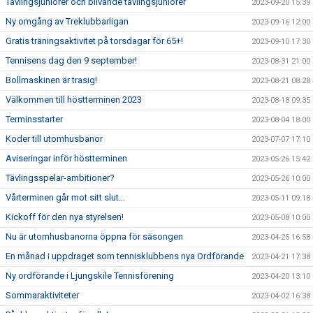
Tävlingsjuniorer och blivande tävlingsjuniorer
2023-09-20 15:39
Ny omgång av Treklubbarligan
2023-09-16 12:00
Gratis träningsaktivitet på torsdagar för 65+!
2023-09-10 17:30
Tennisens dag den 9 september!
2023-08-31 21:00
Bollmaskinen är trasig!
2023-08-21 08:28
Välkommen till höstterminen 2023
2023-08-18 09:35
Terminsstarter
2023-08-04 18:00
Koder till utomhusbanor
2023-07-07 17:10
Aviseringar inför höstterminen
2023-05-26 15:42
Tävlingsspelar-ambitioner?
2023-05-26 10:00
Vårterminen går mot sitt slut...
2023-05-11 09:18
Kickoff för den nya styrelsen!
2023-05-08 10:00
Nu är utomhusbanorna öppna för säsongen
2023-04-25 16:58
En månad i uppdraget som tennisklubbens nya Ordförande
2023-04-21 17:38
Ny ordförande i Ljungskile Tennisförening
2023-04-20 13:10
Sommaraktiviteter
2023-04-02 16:38