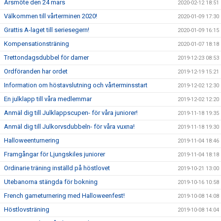
Årsmöte den 24 mars
2020-02-12 18:51
Välkommen till vårterminen 2020!
2020-01-09 17:30
Grattis A-laget till seriesegern!
2020-01-09 16:15
Kompensationsträning
2020-01-07 18:18
Trettondagsdubbel för damer
2019-12-23 08:53
Ordföranden har ordet
2019-12-19 15:21
Information om höstavslutning och vårterminsstart
2019-12-02 12:30
En julklapp till våra medlemmar
2019-12-02 12:20
Anmäl dig till Julklappscupen- för våra juniorer!
2019-11-18 19:35
Anmäl dig till Julkorvsdubbeln- för våra vuxna!
2019-11-18 19:30
Halloweenturnering
2019-11-04 18:46
Framgångar för Ljungskiles juniorer
2019-11-04 18:18
Ordinarie träning inställd på höstlovet
2019-10-21 13:00
Utebanorna stängda för bokning
2019-10-16 10:58
French gameturnering med Halloweenfest!
2019-10-08 14:08
Höstlovsträning
2019-10-08 14:04