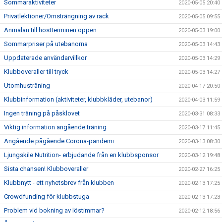
Sommaraktiviteter
2020-05-05 20:40
Privatlektioner/Omsträngning av rack
2020-05-05 09:55
Anmälan till höstterminen öppen
2020-05-03 19:00
Sommarpriser på utebanorna
2020-05-03 14:43
Uppdaterade användarvillkor
2020-05-03 14:29
Klubboveraller till tryck
2020-05-03 14:27
Utomhusträning
2020-04-17 20:50
Klubbinformation (aktiviteter, klubbkläder, utebanor)
2020-04-03 11:59
Ingen träning på påsklovet
2020-03-31 08:33
Viktig information angående träning
2020-03-17 11:45
Angående pågående Corona-pandemi
2020-03-13 08:30
Ljungskile Nutrition- erbjudande från en klubbsponsor
2020-03-12 19:48
Sista chansen! Klubboveraller
2020-02-27 16:25
Klubbnytt - ett nyhetsbrev från klubben
2020-02-13 17:25
Crowdfunding för klubbstuga
2020-02-13 17:23
Problem vid bokning av löstimmar?
2020-02-12 18:56