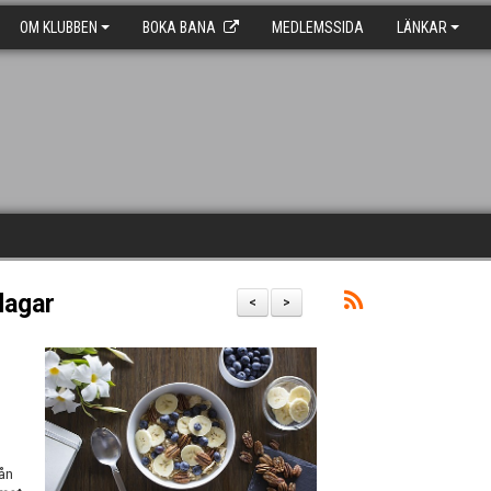
OM KLUBBEN
BOKA BANA
MEDLEMSSIDA
LÄNKAR
dagar
<
>
ån