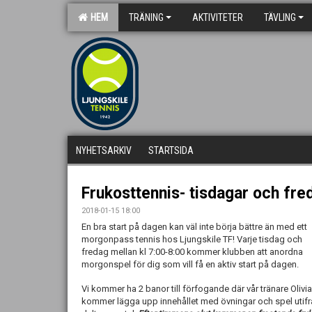
HEM
TRÄNING
AKTIVITETER
TÄVLING
NYHETSARKIV
STARTSIDA
Frukosttennis- tisdagar och fre
2018-01-15 18:00
En bra start på dagen kan väl inte börja bättre än med ett
morgonpass tennis hos Ljungskile TF! Varje tisdag och
fredag mellan kl 7:00-8:00 kommer klubben att anordna
morgonspel för dig som vill få en aktiv start på dagen.
Vi kommer ha 2 banor till förfogande där vår tränare Olivia
kommer lägga upp innehållet med övningar och spel utifr