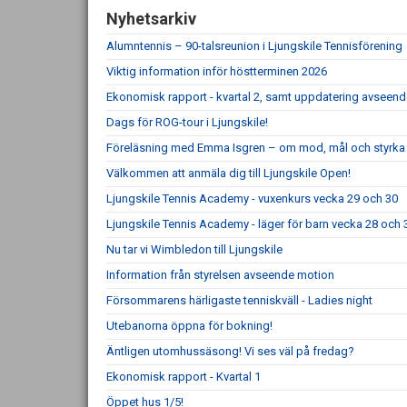
Nyhetsarkiv
Alumntennis – 90-talsreunion i Ljungskile Tennisförening
Viktig information inför höstterminen 2026
Ekonomisk rapport - kvartal 2, samt uppdatering avseen
Dags för ROG-tour i Ljungskile!
Föreläsning med Emma Isgren – om mod, mål och styrka
Välkommen att anmäla dig till Ljungskile Open!
Ljungskile Tennis Academy - vuxenkurs vecka 29 och 30
Ljungskile Tennis Academy - läger för barn vecka 28 och 
Nu tar vi Wimbledon till Ljungskile
Information från styrelsen avseende motion
Försommarens härligaste tenniskväll - Ladies night
Utebanorna öppna för bokning!
Äntligen utomhussäsong! Vi ses väl på fredag?
Ekonomisk rapport - Kvartal 1
Öppet hus 1/5!