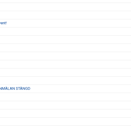
ent!
26- ANMÄLAN STÄNGD