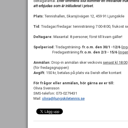
deltagarantal.
Efter timmens slut kommer en frestande fru
att erbjudas som är inkluderat i priset.
Plats:
Tennishallen, Skarsjövägen 12, 459 91 Ljungskile
Tid:
Tisdagar/fredagar: tennisträning 7:00-8:00, frukost se
Deltagare:
Maxantal: 8 personer, först till kvarn gäller!
Spelperiod:
Tisdagsträning-
fr.o.m. den 30/1 -12/6
(
ing
Fredagasträning
fr.o.m. den 2/3 - 15/6
(
ingen
Anmälan:
Drop-in anmälan sker veckovis
senast kl 18:00
(för fredagsgruppen)
Avgift:
150 kr, betalas på plats via Swish eller kontant
För frågor eller anmälan, hör gärna av er till:
Olivia Svensson
SMS-telefon
:
073-0279431
Mail:
olivia@ljungskiletennis.se