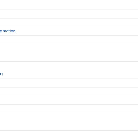
de motion
31