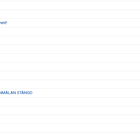
ent!
26- ANMÄLAN STÄNGD