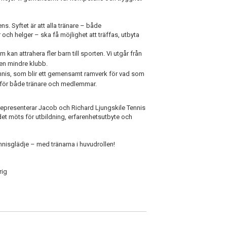
. Syftet är att alla tränare – både
 och helger – ska få möjlighet att träffas, utbyta
an attrahera fler barn till sporten. Vi utgår från
en mindre klubb.
ennis, som blir ett gemensamt ramverk för vad som
t för både tränare och medlemmar.
representerar Jacob och Richard Ljungskile Tennis
det möts för utbildning, erfarenhetsutbyte och
ennisglädje – med tränarna i huvudrollen!
rig