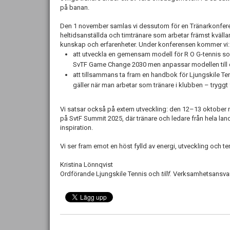
på banan.
Den 1 november samlas vi dessutom för en Tränarkonferens
heltidsanställda och timtränare som arbetar främst kvällar
kunskap och erfarenheter. Under konferensen kommer vi:
att utveckla en gemensam modell för R O G-tennis som k
SvTF Game Change 2030 men anpassar modellen till 
att tillsammans ta fram en handbok för Ljungskile T
gäller när man arbetar som tränare i klubben – trygg
Vi satsar också på extern utveckling: den 12–13 oktober 
på SvtF Summit 2025, där tränare och ledare från hela lan
inspiration.
Vi ser fram emot en höst fylld av energi, utveckling och t
Kristina Lönnqvist
Ordförande Ljungskile Tennis och
tillf.
Verksamhetsansva