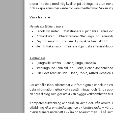
bidrar inte bara med hög kvalitet på träningarna utan ock
och skapa ännu mer värde för våra medlemmar. Vilken styrka
Våra tränare
Heltidsanställda tränare
Jacob Hylander – Chefstränare i Ljungskile Tennis oc
Richard Wagi – Chefstränare i Stenungsund Tennisk
Rey Johansson – Tränare i Ljungskile Tennisklubb
Henrik Håkansson – Tränare i Ljungskile Tennisklub
Timtränare
Ljungskile Tennis – Janne, Hugo, Isabella
Stenungsund Tennisklubb – Mila, Henric Johanness
Lilla Edet Tennisklubb – Isac, Robin, Alfred, Jessica, 
För att hålla ihop arbetet har vi infört digitala check-ins 
dela information, göra korta avstämningar och fånga upp 
en nära dialog och gör att vi kan bygga verksamheten til
Kompetensutveckling är också en viktig del i vårt arbete.
utbildning
Akut omhändertagande av idrottsskador
– värde
övriga tränare under ett av våra onsdagsmöten. På så sä