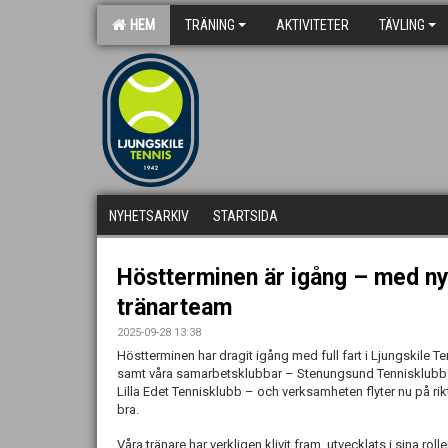
HEM
TRÄNING
AKTIVITETER
TÄVLING
NYHETSARKIV
STARTSIDA
Höstterminen är igång – med ny
tränarteam
2025-09-28 13:38
Höstterminen har dragit igång med full fart i Ljungskile Te
samt våra samarbetsklubbar – Stenungsund Tennisklubb
Lilla Edet Tennisklubb – och verksamheten flyter nu på rik
bra.
Våra tränare har verkligen klivit fram, utvecklats i sina ro