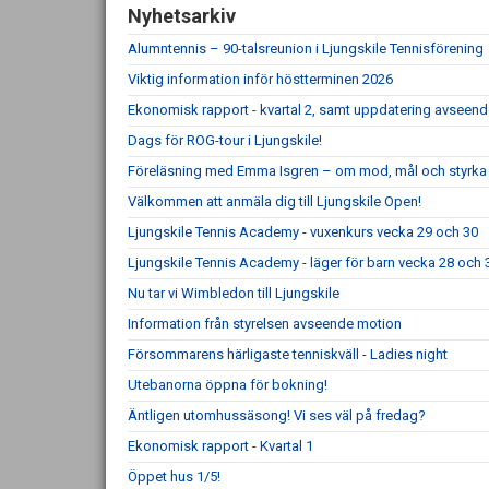
Nyhetsarkiv
Alumntennis – 90-talsreunion i Ljungskile Tennisförening
Viktig information inför höstterminen 2026
Ekonomisk rapport - kvartal 2, samt uppdatering avseen
Dags för ROG-tour i Ljungskile!
Föreläsning med Emma Isgren – om mod, mål och styrka
Välkommen att anmäla dig till Ljungskile Open!
Ljungskile Tennis Academy - vuxenkurs vecka 29 och 30
Ljungskile Tennis Academy - läger för barn vecka 28 och 
Nu tar vi Wimbledon till Ljungskile
Information från styrelsen avseende motion
Försommarens härligaste tenniskväll - Ladies night
Utebanorna öppna för bokning!
Äntligen utomhussäsong! Vi ses väl på fredag?
Ekonomisk rapport - Kvartal 1
Öppet hus 1/5!