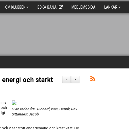
OM KLUBBEN
BOKA BANA
MEDLEMSSIDA
LÄNKAR
 energi och starkt
<
>
nnis
 och
Övre raden fr.v.: Richard, Isac, Henrik, Rey.
tigt
Sittandes: Jacob
ller och visar stort engagemang och kreativitet. De