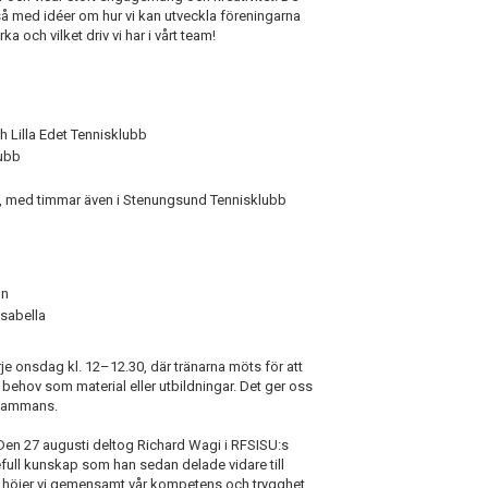
så med idéer om hur vi kan utveckla föreningarna
 och vilket driv vi har i vårt team!
h Lilla Edet Tennisklubb
lubb
b, med timmar även i Stenungsund Tennisklubb
on
Isabella
varje onsdag kl. 12–12.30, där tränarna möts för att
behov som material eller utbildningar. Det ger oss
lsammans.
 Den 27 augusti deltog Richard Wagi i RFSISU:s
full kunskap som han sedan delade vidare till
tt höjer vi gemensamt vår kompetens och trygghet