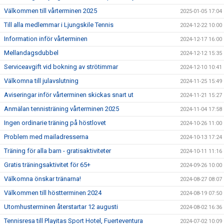
Välkommen till vårterminen 2025
2025-01-05 17:04
Till alla medlemmar i Ljungskile Tennis
2024-12-22 10:00
Information inför vårterminen
2024-12-17 16:00
Mellandagsdubbel
2024-12-12 15:35
Serviceavgift vid bokning av strötimmar
2024-12-10 10:41
Välkomna till julavslutning
2024-11-25 15:49
Aviseringar inför vårterminen skickas snart ut
2024-11-21 15:27
Anmälan tennisträning vårterminen 2025
2024-11-04 17:58
Ingen ordinarie träning på höstlovet
2024-10-26 11:00
Problem med mailadresserna
2024-10-13 17:24
Träning för alla barn - gratisaktiviteter
2024-10-11 11:16
Gratis träningsaktivitet för 65+
2024-09-26 10:00
Välkomna önskar tränarna!
2024-08-27 08:07
Välkommen till höstterminen 2024
2024-08-19 07:50
Utomhusterminen återstartar 12 augusti
2024-08-02 16:36
Tennisresa till Playitas Sport Hotel, Fuerteventura
2024-07-02 10:09