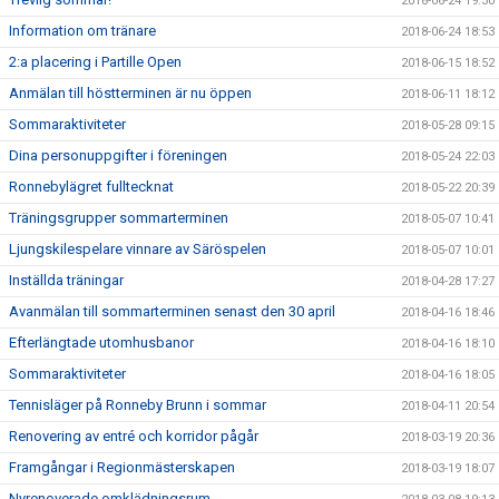
2018-06-24 19:30
Information om tränare
2018-06-24 18:53
2:a placering i Partille Open
2018-06-15 18:52
Anmälan till höstterminen är nu öppen
2018-06-11 18:12
Sommaraktiviteter
2018-05-28 09:15
Dina personuppgifter i föreningen
2018-05-24 22:03
Ronnebylägret fulltecknat
2018-05-22 20:39
Träningsgrupper sommarterminen
2018-05-07 10:41
Ljungskilespelare vinnare av Säröspelen
2018-05-07 10:01
Inställda träningar
2018-04-28 17:27
Avanmälan till sommarterminen senast den 30 april
2018-04-16 18:46
Efterlängtade utomhusbanor
2018-04-16 18:10
Sommaraktiviteter
2018-04-16 18:05
Tennisläger på Ronneby Brunn i sommar
2018-04-11 20:54
Renovering av entré och korridor pågår
2018-03-19 20:36
Framgångar i Regionmästerskapen
2018-03-19 18:07
Nyrenoverade omklädningsrum