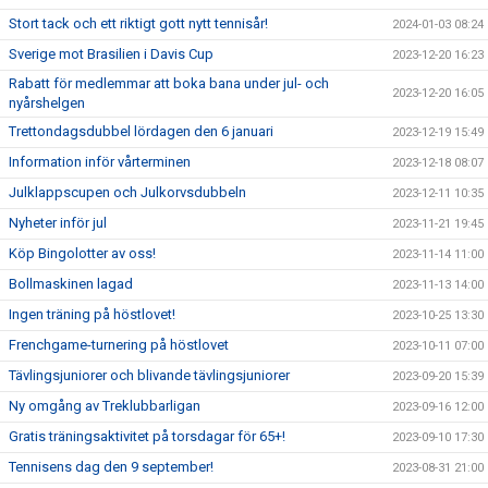
Stort tack och ett riktigt gott nytt tennisår!
2024-01-03 08:24
Sverige mot Brasilien i Davis Cup
2023-12-20 16:23
Rabatt för medlemmar att boka bana under jul- och
2023-12-20 16:05
nyårshelgen
Trettondagsdubbel lördagen den 6 januari
2023-12-19 15:49
Information inför vårterminen
2023-12-18 08:07
Julklappscupen och Julkorvsdubbeln
2023-12-11 10:35
Nyheter inför jul
2023-11-21 19:45
Köp Bingolotter av oss!
2023-11-14 11:00
Bollmaskinen lagad
2023-11-13 14:00
Ingen träning på höstlovet!
2023-10-25 13:30
Frenchgame-turnering på höstlovet
2023-10-11 07:00
Tävlingsjuniorer och blivande tävlingsjuniorer
2023-09-20 15:39
Ny omgång av Treklubbarligan
2023-09-16 12:00
Gratis träningsaktivitet på torsdagar för 65+!
2023-09-10 17:30
Tennisens dag den 9 september!
2023-08-31 21:00