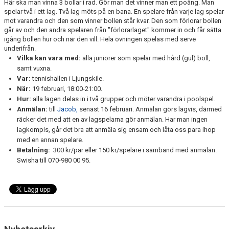
Här ska man vinna 3 bollar i rad. Gör man det vinner man ett poäng. Man
spelar två i ett lag. Två lag möts på en bana. En spelare från varje lag spelar
mot varandra och den som vinner bollen står kvar. Den som förlorar bollen
går av och den andra spelaren från "förlorarlaget" kommer in och får sätta
igång bollen hur och när den vill. Hela övningen spelas med serve
underifrån.
Vilka kan vara med:
alla juniorer som spelar med hård (gul) boll,
samt vuxna.
Var:
tennishallen i Ljungskile.
När:
19 februari, 18:00-21:00.
Hur:
alla lagen delas in i två grupper och möter varandra i poolspel.
Anmälan:
till
Jacob,
senast 16 februari. Anmälan görs lagvis, därmed
räcker det med att en av lagspelarna gör anmälan. Har man ingen
lagkompis, går det bra att anmäla sig ensam och låta oss para ihop
med en annan spelare.
Betalning:
300 kr/par eller 150 kr/spelare i samband med anmälan.
Swisha till 070-980 00 95.