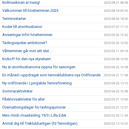
Bollmaskinen är trasig!
2023-08-21 08:28
Välkommen till höstterminen 2023
2023-08-18 09:35
Terminsstarter
2023-08-04 18:00
Koder till utomhusbanor
2023-07-07 17:10
Aviseringar inför höstterminen
2023-05-26 15:42
Tävlingsspelar-ambitioner?
2023-05-26 10:00
Vårterminen går mot sitt slut...
2023-05-11 09:18
Kickoff för den nya styrelsen!
2023-05-08 10:00
Nu är utomhusbanorna öppna för säsongen
2023-04-25 16:58
En månad i uppdraget som tennisklubbens nya Ordförande
2023-04-21 17:38
Ny ordförande i Ljungskile Tennisförening
2023-04-20 13:10
Sommaraktiviteter
2023-04-02 16:38
Påsklovsaktiveter för alla!
2023-03-21 13:00
Övernattningsläger för tävlingsjuniorer
2023-03-21 12:37
Mini-/midi-/maxitävling 19/3 i Lilla Edet
2023-02-20 11:34
Anmäl dig till Treklubbarligan (fd Tennisligan)
2023-02-13 14:25