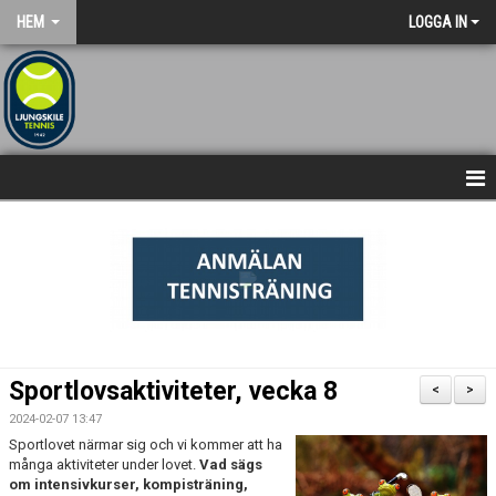
HEM
LOGGA IN
NYHETSARKIV
STARTSIDA
Sportlovsaktiviteter, vecka 8
<
>
2024-02-07 13:47
Sportlovet närmar sig och vi kommer att ha
många aktiviteter under lovet.
Vad sägs
om intensivkurser, kompisträning,