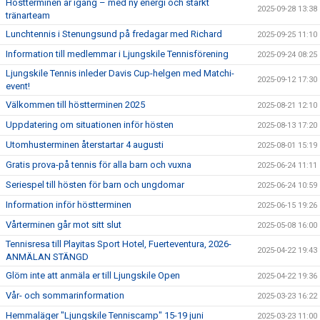
Höstterminen är igång – med ny energi och starkt
2025-09-28 13:38
tränarteam
Lunchtennis i Stenungsund på fredagar med Richard
2025-09-25 11:10
Information till medlemmar i Ljungskile Tennisförening
2025-09-24 08:25
Ljungskile Tennis inleder Davis Cup-helgen med Matchi-
2025-09-12 17:30
event!
Välkommen till höstterminen 2025
2025-08-21 12:10
Uppdatering om situationen inför hösten
2025-08-13 17:20
Utomhusterminen återstartar 4 augusti
2025-08-01 15:19
Gratis prova-på tennis för alla barn och vuxna
2025-06-24 11:11
Seriespel till hösten för barn och ungdomar
2025-06-24 10:59
Information inför höstterminen
2025-06-15 19:26
Vårterminen går mot sitt slut
2025-05-08 16:00
Tennisresa till Playitas Sport Hotel, Fuerteventura, 2026-
2025-04-22 19:43
ANMÄLAN STÄNGD
Glöm inte att anmäla er till Ljungskile Open
2025-04-22 19:36
Vår- och sommarinformation
2025-03-23 16:22
Hemmaläger "Ljungskile Tenniscamp" 15-19 juni
2025-03-23 11:00