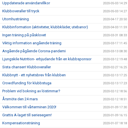
Uppdaterade användarvillkor
2020-05-03 14:29
Klubboveraller till tryck
2020-05-03 14:27
Utomhusträning
2020-04-17 20:50
Klubbinformation (aktiviteter, klubbkläder, utebanor)
2020-04-03 11:59
Ingen träning på påsklovet
2020-03-31 08:33
Viktig information angående träning
2020-03-17 11:45
Angående pågående Corona-pandemi
2020-03-13 08:30
Ljungskile Nutrition- erbjudande från en klubbsponsor
2020-03-12 19:48
Sista chansen! Klubboveraller
2020-02-27 16:25
Klubbnytt - ett nyhetsbrev från klubben
2020-02-13 17:25
Crowdfunding för klubbstuga
2020-02-13 17:23
Problem vid bokning av löstimmar?
2020-02-12 18:56
Årsmöte den 24 mars
2020-02-12 18:51
Välkommen till vårterminen 2020!
2020-01-09 17:30
Grattis A-laget till seriesegern!
2020-01-09 16:15
Kompensationsträning
2020-01-07 18:18