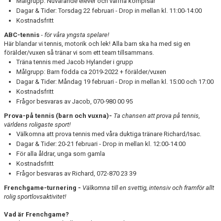
Målgrupp: Nuvarande elever och valfria kompisar
Dagar & Tider: Torsdag 22 februari - Drop in mellan kl. 11:00-14:00
Kostnadsfritt
ABC-tennis
-
för våra yngsta spelare!
Här blandar vi tennis, motorik och lek! Alla barn ska ha med sig en
förälder/vuxen så tränar vi som ett team tillsammans.
Träna tennis med Jacob Hylander i grupp
Målgrupp: Barn födda ca 2019-2022 + förälder/vuxen
Dagar & Tider: Måndag 19 februari - Drop in mellan kl. 15:00 och 17:00
Kostnadsfritt
Frågor besvaras av Jacob, 070-980 00 95
Prova-på tennis (barn och vuxna)-
Ta chansen att prova på tennis,
världens roligaste sport!
Välkomna att prova tennis med våra duktiga tränare Richard/Isac.
Dagar & Tider: 20-21 februari - Drop in mellan kl. 12:00-14:00
För alla åldrar, unga som gamla
Kostnadsfritt
Frågor besvaras av Richard, 072-870 23 39
Frenchgame-turnering -
Välkomna till en svettig, intensiv och framför allt
rolig sportlovsaktivitet!
Vad är Frenchgame?