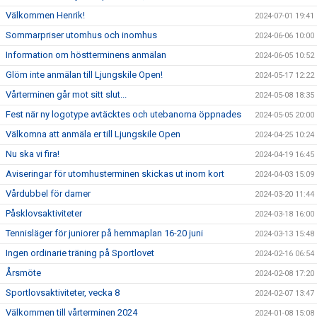
Välkommen Henrik!
2024-07-01 19:41
Sommarpriser utomhus och inomhus
2024-06-06 10:00
Information om höstterminens anmälan
2024-06-05 10:52
Glöm inte anmälan till Ljungskile Open!
2024-05-17 12:22
Vårterminen går mot sitt slut...
2024-05-08 18:35
Fest när ny logotype avtäcktes och utebanorna öppnades
2024-05-05 20:00
Välkomna att anmäla er till Ljungskile Open
2024-04-25 10:24
Nu ska vi fira!
2024-04-19 16:45
Aviseringar för utomhusterminen skickas ut inom kort
2024-04-03 15:09
Vårdubbel för damer
2024-03-20 11:44
Påsklovsaktiviteter
2024-03-18 16:00
Tennisläger för juniorer på hemmaplan 16-20 juni
2024-03-13 15:48
Ingen ordinarie träning på Sportlovet
2024-02-16 06:54
Årsmöte
2024-02-08 17:20
Sportlovsaktiviteter, vecka 8
2024-02-07 13:47
Välkommen till vårterminen 2024
2024-01-08 15:08