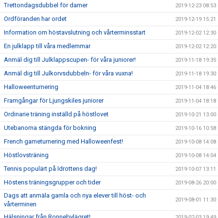
Trettondagsdubbel för damer
2019-12-23 08:53
Ordföranden har ordet
2019-12-19 15:21
Information om höstavslutning och vårterminsstart
2019-12-02 12:30
En julklapp till våra medlemmar
2019-12-02 12:20
Anmäl dig till Julklappscupen- för våra juniorer!
2019-11-18 19:35
Anmäl dig till Julkorvsdubbeln- för våra vuxna!
2019-11-18 19:30
Halloweenturnering
2019-11-04 18:46
Framgångar för Ljungskiles juniorer
2019-11-04 18:18
Ordinarie träning inställd på höstlovet
2019-10-21 13:00
Utebanorna stängda för bokning
2019-10-16 10:58
French gameturnering med Halloweenfest!
2019-10-08 14:08
Höstlovsträning
2019-10-08 14:04
Tennis populärt på Idrottens dag!
2019-10-07 13:11
Höstens träningsgrupper och tider
2019-08-26 20:00
Dags att anmäla gamla och nya elever till höst- och
2019-08-01 11:30
vårterminen
Hälsningar från Ronnebylägret!
2019-07-03 19:49