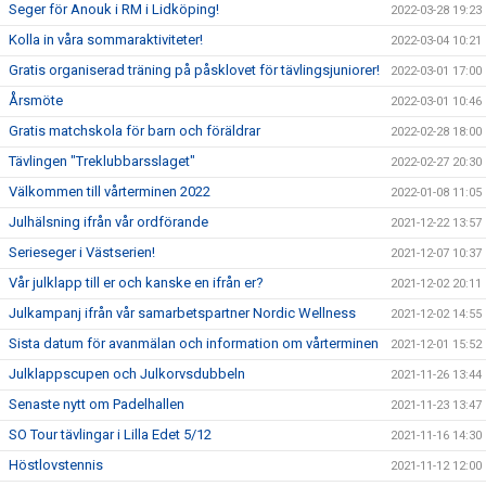
Seger för Anouk i RM i Lidköping!
2022-03-28 19:23
Kolla in våra sommaraktiviteter!
2022-03-04 10:21
Gratis organiserad träning på påsklovet för tävlingsjuniorer!
2022-03-01 17:00
Årsmöte
2022-03-01 10:46
Gratis matchskola för barn och föräldrar
2022-02-28 18:00
Tävlingen "Treklubbarsslaget"
2022-02-27 20:30
Välkommen till vårterminen 2022
2022-01-08 11:05
Julhälsning ifrån vår ordförande
2021-12-22 13:57
Serieseger i Västserien!
2021-12-07 10:37
Vår julklapp till er och kanske en ifrån er?
2021-12-02 20:11
Julkampanj ifrån vår samarbetspartner Nordic Wellness
2021-12-02 14:55
Sista datum för avanmälan och information om vårterminen
2021-12-01 15:52
Julklappscupen och Julkorvsdubbeln
2021-11-26 13:44
Senaste nytt om Padelhallen
2021-11-23 13:47
SO Tour tävlingar i Lilla Edet 5/12
2021-11-16 14:30
Höstlovstennis
2021-11-12 12:00