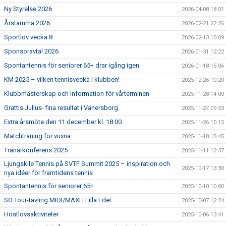
Ny Styrelse 2026
2026-04-08 18:01
Årstämma 2026
2026-02-21 22:26
Sportlov vecka 8
2026-02-13 10:09
Sponsoravtal 2026
2026-01-31 12:22
Spontantennis för seniorer 65+ drar igång igen
2026-01-18 15:06
KM 2025 – vilken tennisvecka i klubben!
2025-12-26 10:20
Klubbmästerskap och information för vårterminen
2025-11-28 14:00
Grattis Julius- fina resultat i Vänersborg
2025-11-27 09:53
Extra årsmöte den 11 december kl. 18.00
2025-11-26 10:15
Matchträning för vuxna
2025-11-18 15:45
Tränarkonferens 2025
2025-11-11 12:37
Ljungskile Tennis på SVTF Summit 2025 – inspiration och
2025-10-17 13:30
nya idéer för framtidens tennis
Spontantennis för seniorer 65+
2025-10-10 10:00
SO Tour-tävling MIDI/MAXI i Lilla Edet
2025-10-07 12:24
Höstlovsaktiviteter
2025-10-06 13:41