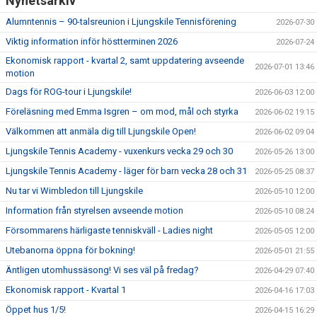
Nyhetsarkiv
Alumntennis – 90-talsreunion i Ljungskile Tennisförening
2026-07-30
Viktig information inför höstterminen 2026
2026-07-24
Ekonomisk rapport - kvartal 2, samt uppdatering avseende
2026-07-01 13:46
motion
Dags för ROG-tour i Ljungskile!
2026-06-03 12:00
Föreläsning med Emma Isgren – om mod, mål och styrka
2026-06-02 19:15
Välkommen att anmäla dig till Ljungskile Open!
2026-06-02 09:04
Ljungskile Tennis Academy - vuxenkurs vecka 29 och 30
2026-05-26 13:00
Ljungskile Tennis Academy - läger för barn vecka 28 och 31
2026-05-25 08:37
Nu tar vi Wimbledon till Ljungskile
2026-05-10 12:00
Information från styrelsen avseende motion
2026-05-10 08:24
Försommarens härligaste tenniskväll - Ladies night
2026-05-05 12:00
Utebanorna öppna för bokning!
2026-05-01 21:55
Äntligen utomhussäsong! Vi ses väl på fredag?
2026-04-29 07:40
Ekonomisk rapport - Kvartal 1
2026-04-16 17:03
Öppet hus 1/5!
2026-04-15 16:29