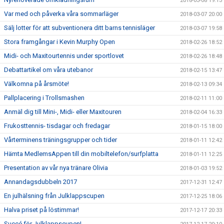
2018-03-08 19:13
Var med och påverka våra sommarläger
2018-03-07 20:00
Sälj lotter för att subventionera ditt barns tennisläger
2018-03-07 19:58
Stora framgångar i Kevin Murphy Open
2018-02-26 18:52
Midi- och Maxitourtennis under sportlovet
2018-02-26 18:48
Debattartikel om våra utebanor
2018-02-15 13:47
Välkomna på årsmöte!
2018-02-13 09:34
Pallplacering i Trollsmashen
2018-02-11 11:00
Anmäl dig till Mini-, Midi- eller Maxitouren
2018-02-04 16:33
Frukosttennis- tisdagar och fredagar
2018-01-15 18:00
Vårterminens träningsgrupper och tider
2018-01-11 12:42
Hämta MedlemsAppen till din mobiltelefon/surfplatta
2018-01-11 12:25
Presentation av vår nya tränare Olivia
2018-01-03 19:52
Annandagsdubbeln 2017
2017-12-31 12:47
En julhälsning från Julklappscupen
2017-12-25 18:06
Halva priset på löstimmar!
2017-12-17 20:33
Succé för Julklappscupen!