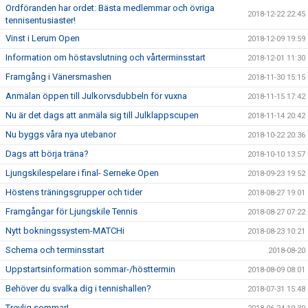
Ordföranden har ordet: Bästa medlemmar och övriga
2018-12-22 22:45
tennisentusiaster!
Vinst i Lerum Open
2018-12-09 19:59
Information om höstavslutning och vårterminsstart
2018-12-01 11:30
Framgång i Vänersmashen
2018-11-30 15:15
Anmälan öppen till Julkorvsdubbeln för vuxna
2018-11-15 17:42
Nu är det dags att anmäla sig till Julklappscupen
2018-11-14 20:42
Nu byggs våra nya utebanor
2018-10-22 20:36
Dags att börja träna?
2018-10-10 13:57
Ljungskilespelare i final- Serneke Open
2018-09-23 19:52
Höstens träningsgrupper och tider
2018-08-27 19:01
Framgångar för Ljungskile Tennis
2018-08-27 07:22
Nytt bokningssystem-MATCHi
2018-08-23 10:21
Schema och terminsstart
2018-08-20
Uppstartsinformation sommar-/hösttermin
2018-08-09 08:01
Behöver du svalka dig i tennishallen?
2018-07-31 15:48
Trevlig sommar!