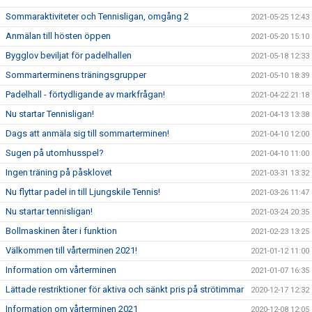
Sommaraktiviteter och Tennisligan, omgång 2
2021-05-25 12:43
Anmälan till hösten öppen
2021-05-20 15:10
Bygglov beviljat för padelhallen
2021-05-18 12:33
Sommarterminens träningsgrupper
2021-05-10 18:39
Padelhall - förtydligande av markfrågan!
2021-04-22 21:18
Nu startar Tennisligan!
2021-04-13 13:38
Dags att anmäla sig till sommarterminen!
2021-04-10 12:00
Sugen på utomhusspel?
2021-04-10 11:00
Ingen träning på påsklovet
2021-03-31 13:32
Nu flyttar padel in till Ljungskile Tennis!
2021-03-26 11:47
Nu startar tennisligan!
2021-03-24 20:35
Bollmaskinen åter i funktion
2021-02-23 13:25
Välkommen till vårterminen 2021!
2021-01-12 11:00
Information om vårterminen
2021-01-07 16:35
Lättade restriktioner för aktiva och sänkt pris på strötimmar
2020-12-17 12:32
Information om vårterminen 2021
2020-12-08 12:05