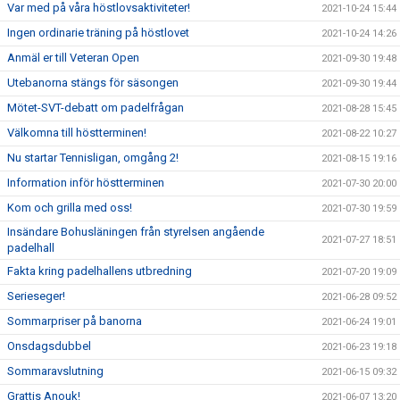
Var med på våra höstlovsaktiviteter!
2021-10-24 15:44
Ingen ordinarie träning på höstlovet
2021-10-24 14:26
Anmäl er till Veteran Open
2021-09-30 19:48
Utebanorna stängs för säsongen
2021-09-30 19:44
Mötet-SVT-debatt om padelfrågan
2021-08-28 15:45
Välkomna till höstterminen!
2021-08-22 10:27
Nu startar Tennisligan, omgång 2!
2021-08-15 19:16
Information inför höstterminen
2021-07-30 20:00
Kom och grilla med oss!
2021-07-30 19:59
Insändare Bohusläningen från styrelsen angående
2021-07-27 18:51
padelhall
Fakta kring padelhallens utbredning
2021-07-20 19:09
Serieseger!
2021-06-28 09:52
Sommarpriser på banorna
2021-06-24 19:01
Onsdagsdubbel
2021-06-23 19:18
Sommaravslutning
2021-06-15 09:32
Grattis Anouk!
2021-06-07 13:20