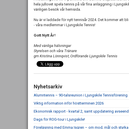
hela jullovet spela tennis på vår fina anläggning i Ljungskil
vänligen besök vår hemsida.
Nu är vi laddade för nytt tennisår 2024. Det kommer att bl
- våra medlemmar i Ljungskile Tennis!
Gott Nytt År!
Med vänliga hälsningar
Styrelsen och våra Tränare
gm Kristina Lönnqvist, Ordförande Ljungskile Tennis
Nyhetsarkiv
Alumntennis – 90-talsreunion i Ljungskile Tennisförening
Viktig information inför höstterminen 2026
Ekonomisk rapport - kvartal 2, samt uppdatering avseen
Dags för ROG-tour i Ljungskile!
Föreläsning med Emma Isgren – om mod, mål och styrka