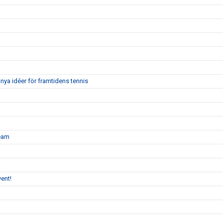
nya idéer för framtidens tennis
team
ent!