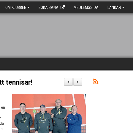
OM KLUBBEN
BOKA BANA
MEDLEMSSIDA
LÄNKAR
tt tennisår!
<
>
 en
t
h
kla
da