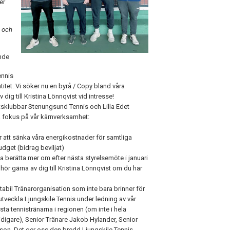
er
e och
ande
ennis
ntitet. Vi söker nu en byrå / Copy bland våra
dig till Kristina Lönnqvist vid intresse!
tsklubbar Stenungsund Tennis och Lilla Edet
a fokus på vår kärnverksamhet:
 att sänka våra energikostnader för samtliga
dget (bidrag beviljat)
 berätta mer om efter nästa styrelsemöte i januari
ör gärna av dig till Kristina Lönnqvist om du har
abil Tränarorganisation som inte bara brinner för
tveckla Ljungskile Tennis under ledning av vår
sta tennistränarna i regionen (om inte i hela
tidigare), Senior Tränare Jakob Hylander, Senior
son. Det ger oss den bredd Ljungskile Tennis