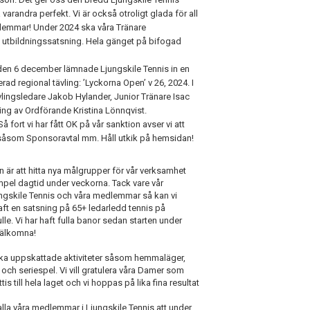
randra perfekt. Vi är också otroligt glada för all
dlemmar! Under 2024 ska våra Tränare
utbildningssatsning. Hela gänget på bifogad
 den 6 december lämnade Ljungskile Tennis in en
rad regional tävling: ’Lyckorna Open’ v 26, 2024. I
lingsledare Jakob Hylander, Junior Tränare Isac
g av Ordförande Kristina Lönnqvist.
fort vi har fått OK på vår sanktion avser vi att
åsom Sponsoravtal mm. Håll utkik på hemsidan!
 är att hitta nya målgrupper för vår verksamhet
xempel dagtid under veckorna. Tack vare vår
ngskile Tennis och våra medlemmar så kan vi
aft en satsning på 65+ ledarledd tennis på
le. Vi har haft fulla banor sedan starten under
Välkomna!
olika uppskattade aktiviteter såsom hemmaläger,
och seriespel. Vi vill gratulera våra Damer som
s till hela laget och vi hoppas på lika fina resultat
 alla våra medlemmar i Ljungskile Tennis att under