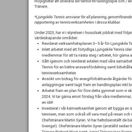
möjligheter att utveckla sin tennis till tävlingsspel och / ell
Tränare.
*Ljungskile Tennis ansvarar för all planering, genomförand
rapportering av tennisverksamheten i dessa klubbar.
Under 2023, har vi i styrelsen i huvudsak jobbat med följ
värdeskapande områden:
Reviderat verksamhetsplanen 3–5 år för Ljungskile T
Inlett arbetet med att förtydliga Ljungskile Tennis ide
medlemmar för att ta nästa steg i arbetet, hör gärna av 
Gått igenom och reviderat avtalen med våra samarbe
Tennis för en bättre ansvarsfördelning samt bibehåll
tennisverksamheten
Ansökt om bidrag för energiförbättrande åtgärder för
anläggningar samt tagit fram en handlingsplan inkl bu
Arbetat fram en plan för före detta gymmet som vi ska
2024. Vi tar gärna emot förslag från våra medlemmar, h
en idé!
Investerat i vår kärnverksamhet genom att bygga en st
tennisen, men som också vill vara med på resan och u
Chefstränare Martin Syren. Vi har heltidsanställt de bä
Sverige!). Chefstränare Martin Syren (anställd sedan 
Tränare Richard Wagi samt Junior Tränare Isac Svens