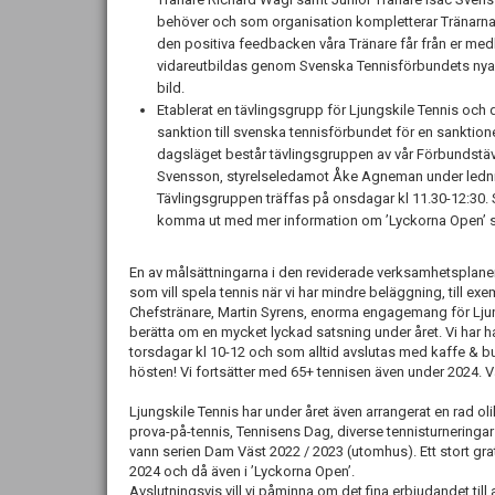
behöver och som organisation kompletterar Tränarna va
den positiva feedbacken våra Tränare får från er me
vidareutbildas genom Svenska Tennisförbundets nya 
bild.
Etablerat en tävlingsgrupp för Ljungskile Tennis och
sanktion till svenska tennisförbundet för en sanktione
dagsläget består tävlingsgruppen av vår Förbundstäv
Svensson, styrelseledamot Åke Agneman under lednin
Tävlingsgruppen träffas på onsdagar kl 11.30-12:30. Så 
komma ut med mer information om ’Lyckorna Open’ s
En av målsättningarna i den reviderade verksamhetsplanen
som vill spela tennis när vi har mindre beläggning, till e
Chefstränare, Martin Syrens, enorma engagemang för Lju
berätta om en mycket lyckad satsning under året. Vi har h
torsdagar kl 10-12 och som alltid avslutas med kaffe & bul
hösten! Vi fortsätter med 65+ tennisen även under 2024. 
Ljungskile Tennis har under året även arrangerat en rad 
prova-på-tennis, Tennisens Dag, diverse tennisturneringar 
vann serien Dam Väst 2022 / 2023 (utomhus). Ett stort gratti
2024 och då även i ’Lyckorna Open’.
Avslutningsvis vill vi påminna om det fina erbjudandet till