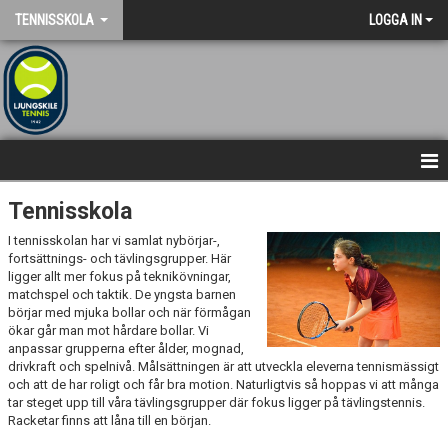
TENNISSKOLA
LOGGA IN
TENNISSKOLA
Tennisskola
I tennisskolan har vi samlat nybörjar-,
fortsättnings- och tävlingsgrupper. Här
ligger allt mer fokus på teknikövningar,
matchspel och taktik. De yngsta barnen
börjar med mjuka bollar och när förmågan
ökar går man mot hårdare bollar. Vi
anpassar grupperna efter ålder, mognad,
drivkraft och spelnivå. Målsättningen är att utveckla eleverna tennismässigt
och att de har roligt och får bra motion. Naturligtvis så hoppas vi att många
tar steget upp till våra tävlingsgrupper där fokus ligger på tävlingstennis.
Racketar finns att låna till en början.