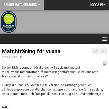
SENIOR MATCHTRÄNING
LOGGA IN
HEM
Matchträning för vuxna
<
>
2025-11-18 11:23
NYHETER
Senior Tävlingsgrupp - för dig som vill spela mer match!
Vill du vässa matchformen, få mer tävlingserfarenhet - eller kanske ta
första steget mot att börja tävla?
Ljungskile Tennis bjuder in dig till vår
Senior Tävlingsgrupp
, en
träningsgrupp som ger dig chansen att spela mot andra erfarna spelare,
träna matchtempo och finslipa taktiken - i en rolig och utmanande miljö
När: