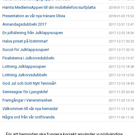
Hämta MedlemsAppen till din mobiltelefon/surfplatta
2018-01-11 12:25
Presentation av vår nya tränare Olivia
2018-01-03 19:52
Annandagsdubbeln 2017
2017-12-31 12:47
En julhälsning från Julklappscupen
2017-12-25 18:06
Halva priset på löstimmar!
2017-12-17 20:33
Succé för Julklappscupen!
2017-12-17 20:10
Finalisterna i Julkorvsdubbeln
2017-12-16 19:37
Lottning Julklappscupen
2017-12-15 18:38
Lottning Julkorvsdubbeln
2017-12-14 15:53
God Jul och Gott Nytt Tennisår!
2017-12-10 18:49
Seriesegrar för Ljungskile!
2017-11-29 20:40
Framgångar i Vänersmashen
2017-11-20 13:14
Välkommen till vår nya hemsida!
2017-11-13 12:36
Några ord från vår ordförande
2017-11-06 11:56
Dags att anmäla sig till Julkorvsdubbeln
2017-11-04 14:28
Dags att anmäla sig till Julklappscupen
För att hemsidan ska fungera korrekt använder vi nödvändiga
2017-11-04 13:46