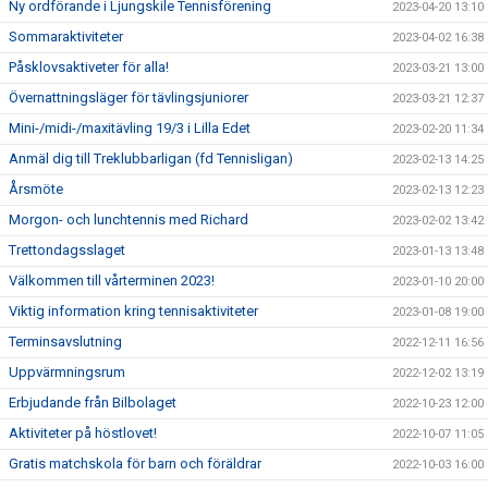
Ny ordförande i Ljungskile Tennisförening
2023-04-20 13:10
Sommaraktiviteter
2023-04-02 16:38
Påsklovsaktiveter för alla!
2023-03-21 13:00
Övernattningsläger för tävlingsjuniorer
2023-03-21 12:37
Mini-/midi-/maxitävling 19/3 i Lilla Edet
2023-02-20 11:34
Anmäl dig till Treklubbarligan (fd Tennisligan)
2023-02-13 14:25
Årsmöte
2023-02-13 12:23
Morgon- och lunchtennis med Richard
2023-02-02 13:42
Trettondagsslaget
2023-01-13 13:48
Välkommen till vårterminen 2023!
2023-01-10 20:00
Viktig information kring tennisaktiviteter
2023-01-08 19:00
Terminsavslutning
2022-12-11 16:56
Uppvärmningsrum
2022-12-02 13:19
Erbjudande från Bilbolaget
2022-10-23 12:00
Aktiviteter på höstlovet!
2022-10-07 11:05
Gratis matchskola för barn och föräldrar
2022-10-03 16:00