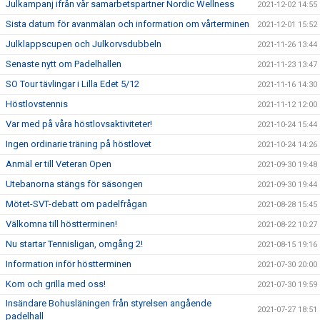
Julkampanj ifrån vår samarbetspartner Nordic Wellness
2021-12-02 14:55
Sista datum för avanmälan och information om vårterminen
2021-12-01 15:52
Julklappscupen och Julkorvsdubbeln
2021-11-26 13:44
Senaste nytt om Padelhallen
2021-11-23 13:47
SO Tour tävlingar i Lilla Edet 5/12
2021-11-16 14:30
Höstlovstennis
2021-11-12 12:00
Var med på våra höstlovsaktiviteter!
2021-10-24 15:44
Ingen ordinarie träning på höstlovet
2021-10-24 14:26
Anmäl er till Veteran Open
2021-09-30 19:48
Utebanorna stängs för säsongen
2021-09-30 19:44
Mötet-SVT-debatt om padelfrågan
2021-08-28 15:45
Välkomna till höstterminen!
2021-08-22 10:27
Nu startar Tennisligan, omgång 2!
2021-08-15 19:16
Information inför höstterminen
2021-07-30 20:00
Kom och grilla med oss!
2021-07-30 19:59
Insändare Bohusläningen från styrelsen angående
2021-07-27 18:51
padelhall