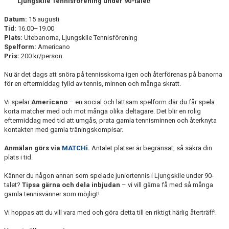
Ljungskile Tennisförening under 90-talet!
Datum:
15 augusti
Tid:
16.00–19.00
Plats:
Utebanorna, Ljungskile Tennisförening
Spelform:
Americano
Pris:
200 kr/person
Nu är det dags att snöra på tennisskorna igen och återförenas på banorna
för en eftermiddag fylld av tennis, minnen och många skratt.
Vi spelar
Americano
– en social och lättsam spelform där du får spela
korta matcher med och mot många olika deltagare. Det blir en rolig
eftermiddag med tid att umgås, prata gamla tennisminnen och återknyta
kontakten med gamla träningskompisar.
Anmälan görs via
MATCHi
.
Antalet platser är begränsat, så säkra din
plats i tid.
Känner du någon annan som spelade juniortennis i Ljungskile under 90-
talet?
Tipsa gärna och dela inbjudan
– vi vill gärna få med så många
gamla tennisvänner som möjligt!
Vi hoppas att du vill vara med och göra detta till en riktigt härlig återträff!