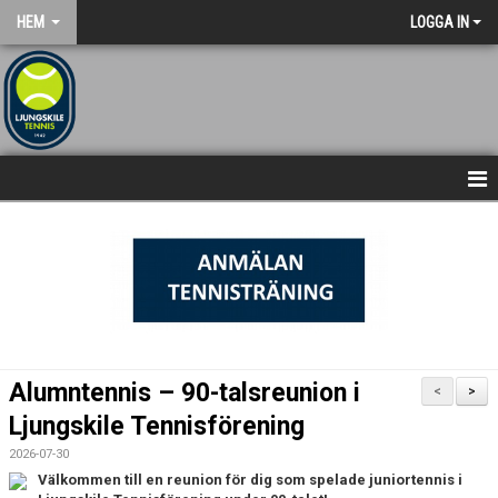
HEM
LOGGA IN
NYHETSARKIV
STARTSIDA
Alumntennis – 90-talsreunion i
<
>
Ljungskile Tennisförening
2026-07-30
Välkommen till en reunion för dig som spelade juniortennis i