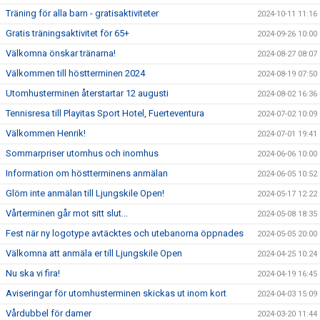
Träning för alla barn - gratisaktiviteter
2024-10-11 11:16
Gratis träningsaktivitet för 65+
2024-09-26 10:00
Välkomna önskar tränarna!
2024-08-27 08:07
Välkommen till höstterminen 2024
2024-08-19 07:50
Utomhusterminen återstartar 12 augusti
2024-08-02 16:36
Tennisresa till Playitas Sport Hotel, Fuerteventura
2024-07-02 10:09
Välkommen Henrik!
2024-07-01 19:41
Sommarpriser utomhus och inomhus
2024-06-06 10:00
Information om höstterminens anmälan
2024-06-05 10:52
Glöm inte anmälan till Ljungskile Open!
2024-05-17 12:22
Vårterminen går mot sitt slut...
2024-05-08 18:35
Fest när ny logotype avtäcktes och utebanorna öppnades
2024-05-05 20:00
Välkomna att anmäla er till Ljungskile Open
2024-04-25 10:24
Nu ska vi fira!
2024-04-19 16:45
Aviseringar för utomhusterminen skickas ut inom kort
2024-04-03 15:09
Vårdubbel för damer
2024-03-20 11:44