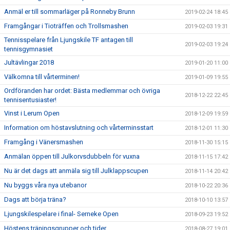
Anmäl er till sommarläger på Ronneby Brunn
2019-02-24 18:45
Framgångar i Tioträffen och Trollsmashen
2019-02-03 19:31
Tennisspelare från Ljungskile TF antagen till
2019-02-03 19:24
tennisgymnasiet
Jultävlingar 2018
2019-01-20 11:00
Välkomna till vårterminen!
2019-01-09 19:55
Ordföranden har ordet: Bästa medlemmar och övriga
2018-12-22 22:45
tennisentusiaster!
Vinst i Lerum Open
2018-12-09 19:59
Information om höstavslutning och vårterminsstart
2018-12-01 11:30
Framgång i Vänersmashen
2018-11-30 15:15
Anmälan öppen till Julkorvsdubbeln för vuxna
2018-11-15 17:42
Nu är det dags att anmäla sig till Julklappscupen
2018-11-14 20:42
Nu byggs våra nya utebanor
2018-10-22 20:36
Dags att börja träna?
2018-10-10 13:57
Ljungskilespelare i final- Serneke Open
2018-09-23 19:52
Höstens träningsgrupper och tider
2018-08-27 19:01