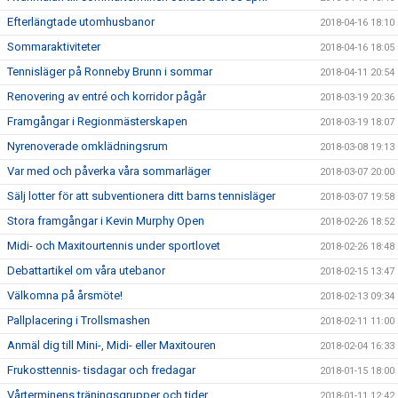
Efterlängtade utomhusbanor
2018-04-16 18:10
Sommaraktiviteter
2018-04-16 18:05
Tennisläger på Ronneby Brunn i sommar
2018-04-11 20:54
Renovering av entré och korridor pågår
2018-03-19 20:36
Framgångar i Regionmästerskapen
2018-03-19 18:07
Nyrenoverade omklädningsrum
2018-03-08 19:13
Var med och påverka våra sommarläger
2018-03-07 20:00
Sälj lotter för att subventionera ditt barns tennisläger
2018-03-07 19:58
Stora framgångar i Kevin Murphy Open
2018-02-26 18:52
Midi- och Maxitourtennis under sportlovet
2018-02-26 18:48
Debattartikel om våra utebanor
2018-02-15 13:47
Välkomna på årsmöte!
2018-02-13 09:34
Pallplacering i Trollsmashen
2018-02-11 11:00
Anmäl dig till Mini-, Midi- eller Maxitouren
2018-02-04 16:33
Frukosttennis- tisdagar och fredagar
2018-01-15 18:00
Vårterminens träningsgrupper och tider
2018-01-11 12:42