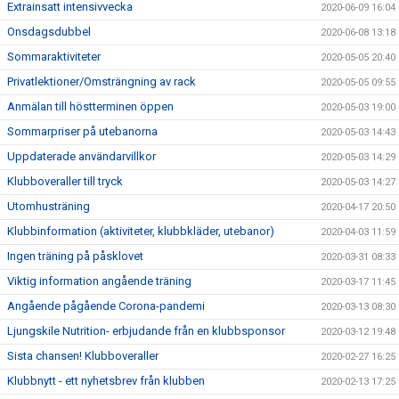
Extrainsatt intensivvecka
2020-06-09 16:04
Onsdagsdubbel
2020-06-08 13:18
Sommaraktiviteter
2020-05-05 20:40
Privatlektioner/Omsträngning av rack
2020-05-05 09:55
Anmälan till höstterminen öppen
2020-05-03 19:00
Sommarpriser på utebanorna
2020-05-03 14:43
Uppdaterade användarvillkor
2020-05-03 14:29
Klubboveraller till tryck
2020-05-03 14:27
Utomhusträning
2020-04-17 20:50
Klubbinformation (aktiviteter, klubbkläder, utebanor)
2020-04-03 11:59
Ingen träning på påsklovet
2020-03-31 08:33
Viktig information angående träning
2020-03-17 11:45
Angående pågående Corona-pandemi
2020-03-13 08:30
Ljungskile Nutrition- erbjudande från en klubbsponsor
2020-03-12 19:48
Sista chansen! Klubboveraller
2020-02-27 16:25
Klubbnytt - ett nyhetsbrev från klubben
2020-02-13 17:25