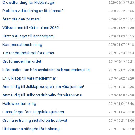
Crowdfunding för klubbstuga
2020-02-13 17:23
Problem vid bokning av löstimmar?
2020-02-12 18:56
Årsmöte den 24 mars
2020-02-12 18:51
Välkommen till vårterminen 2020!
2020-01-09 17:30
Grattis A-laget till seriesegern!
2020-01-09 16:15
Kompensationsträning
2020-01-07 18:18
Trettondagsdubbel för damer
2019-12-23 08:53
Ordföranden har ordet
2019-12-19 15:21
Information om höstavslutning och vårterminsstart
2019-12-02 12:30
En julklapp till våra medlemmar
2019-12-02 12:20
Anmäl dig till Julklappscupen- för våra juniorer!
2019-11-18 19:35
Anmäl dig till Julkorvsdubbeln- för våra vuxna!
2019-11-18 19:30
Halloweenturnering
2019-11-04 18:46
Framgångar för Ljungskiles juniorer
2019-11-04 18:18
Ordinarie träning inställd på höstlovet
2019-10-21 13:00
Utebanorna stängda för bokning
2019-10-16 10:58