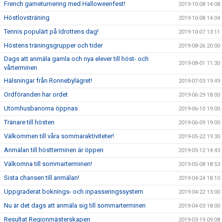
French gameturnering med Halloweenfest!
2019-10-08 14:08
Höstlovsträning
2019-10-08 14:04
Tennis populärt på Idrottens dag!
2019-10-07 13:11
Höstens träningsgrupper och tider
2019-08-26 20:00
Dags att anmäla gamla och nya elever till höst- och
2019-08-01 11:30
vårterminen
Hälsningar från Ronnebylägret!
2019-07-03 19:49
Ordföranden har ordet
2019-06-29 18:00
Utomhusbanorna öppnas
2019-06-10 19:00
Tränare till hösten
2019-06-09 19:00
Välkommen till våra sommaraktiviteter!
2019-05-22 19:30
Anmälan till höstterminen är öppen
2019-05-12 14:43
Välkomna till sommarterminen!
2019-05-08 18:53
Sista chansen till anmälan!
2019-04-24 18:10
Uppgraderat boknings- och inpasseringssystem
2019-04-22 13:00
Nu är det dags att anmäla sig till sommarterminen
2019-04-03 18:00
Resultat Regionmästerskapen
2019-03-19 09:08