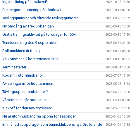
Ingen träning på höstlovet!
2023-10-25 13:30
Frenchgame-turnering på höstlovet
2023-10-11 07:00
Tävlingsjuniorer och blivande tävlingsjuniorer
2023-09-20 15:39
Ny omgång av Treklubbarligan
2023-09-16 12:00
Gratis träningsaktivitet på torsdagar för 65+!
2023-09-10 17:30
Tennisens dag den 9 september!
2023-08-31 21:00
Bollmaskinen är trasig!
2023-08-21 08:28
Välkommen till höstterminen 2023
2023-08-18 09:35
Terminsstarter
2023-08-04 18:00
Koder till utomhusbanor
2023-07-07 17:10
Aviseringar inför höstterminen
2023-05-26 15:42
Tävlingsspelar-ambitioner?
2023-05-26 10:00
Vårterminen går mot sitt slut...
2023-05-11 09:18
Kickoff för den nya styrelsen!
2023-05-08 10:00
Nu är utomhusbanorna öppna för säsongen
2023-04-25 16:58
En månad i uppdraget som tennisklubbens nya Ordförande
2023-04-21 17:38