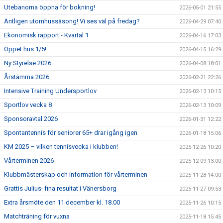
Utebanorna öppna för bokning!
2026-05-01 21:55
Äntligen utomhussäsong! Vi ses väl på fredag?
2026-04-29 07:40
Ekonomisk rapport - Kvartal 1
2026-04-16 17:03
Öppet hus 1/5!
2026-04-15 16:29
Ny Styrelse 2026
2026-04-08 18:01
Årstämma 2026
2026-02-21 22:26
Intensive Training Undersportlov
2026-02-13 10:15
Sportlov vecka 8
2026-02-13 10:09
Sponsoravtal 2026
2026-01-31 12:22
Spontantennis för seniorer 65+ drar igång igen
2026-01-18 15:06
KM 2025 – vilken tennisvecka i klubben!
2025-12-26 10:20
Vårterminen 2026
2025-12-09 13:00
Klubbmästerskap och information för vårterminen
2025-11-28 14:00
Grattis Julius- fina resultat i Vänersborg
2025-11-27 09:53
Extra årsmöte den 11 december kl. 18.00
2025-11-26 10:15
Matchträning för vuxna
2025-11-18 15:45