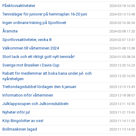
Påsklovsaktiviteter
2024-03-18 16:00
Tennisläger för juniorer på hemmaplan 16-20 juni
2024-03-13 15:48
Ingen ordinarie träning på Sportlovet
2024-02-16 06:54
Årsmöte
2024-02-08 17:20
Sportlovsaktiviteter, vecka 8
2024-02-07 13:47
Välkommen till vårterminen 2024
2024-01-08 15:08
Stort tack och ett riktigt gott nytt tennisår!
2024-01-03 08:24
Sverige mot Brasilien i Davis Cup
2023-12-20 16:23
Rabatt för medlemmar att boka bana under jul- och
2023-12-20 16:05
nyårshelgen
Trettondagsdubbel lördagen den 6 januari
2023-12-19 15:49
Information inför vårterminen
2023-12-18 08:07
Julklappscupen och Julkorvsdubbeln
2023-12-11 10:35
Nyheter inför jul
2023-11-21 19:45
Köp Bingolotter av oss!
2023-11-14 11:00
Bollmaskinen lagad
2023-11-13 14:00