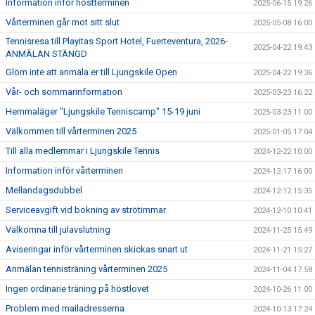
Information inför höstterminen
2025-06-15 19:26
Vårterminen går mot sitt slut
2025-05-08 16:00
Tennisresa till Playitas Sport Hotel, Fuerteventura, 2026-
2025-04-22 19:43
ANMÄLAN STÄNGD
Glöm inte att anmäla er till Ljungskile Open
2025-04-22 19:36
Vår- och sommarinformation
2025-03-23 16:22
Hemmaläger "Ljungskile Tenniscamp" 15-19 juni
2025-03-23 11:00
Välkommen till vårterminen 2025
2025-01-05 17:04
Till alla medlemmar i Ljungskile Tennis
2024-12-22 10:00
Information inför vårterminen
2024-12-17 16:00
Mellandagsdubbel
2024-12-12 15:35
Serviceavgift vid bokning av strötimmar
2024-12-10 10:41
Välkomna till julavslutning
2024-11-25 15:49
Aviseringar inför vårterminen skickas snart ut
2024-11-21 15:27
Anmälan tennisträning vårterminen 2025
2024-11-04 17:58
Ingen ordinarie träning på höstlovet
2024-10-26 11:00
Problem med mailadresserna
2024-10-13 17:24