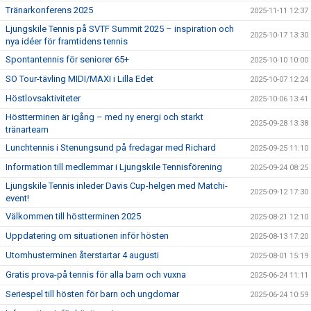
Tränarkonferens 2025
2025-11-11 12:37
Ljungskile Tennis på SVTF Summit 2025 – inspiration och
2025-10-17 13:30
nya idéer för framtidens tennis
Spontantennis för seniorer 65+
2025-10-10 10:00
SO Tour-tävling MIDI/MAXI i Lilla Edet
2025-10-07 12:24
Höstlovsaktiviteter
2025-10-06 13:41
Höstterminen är igång – med ny energi och starkt
2025-09-28 13:38
tränarteam
Lunchtennis i Stenungsund på fredagar med Richard
2025-09-25 11:10
Information till medlemmar i Ljungskile Tennisförening
2025-09-24 08:25
Ljungskile Tennis inleder Davis Cup-helgen med Matchi-
2025-09-12 17:30
event!
Välkommen till höstterminen 2025
2025-08-21 12:10
Uppdatering om situationen inför hösten
2025-08-13 17:20
Utomhusterminen återstartar 4 augusti
2025-08-01 15:19
Gratis prova-på tennis för alla barn och vuxna
2025-06-24 11:11
Seriespel till hösten för barn och ungdomar
2025-06-24 10:59