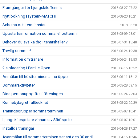
Framgångar för Ljungskile Tennis
2018-08-27 07:22
Nytt bokningssystem-MATCHi
2018-08-23 10:21
Schema och terminsstart
2018-08-20
Uppstartsinformation sommar-/hösttermin
2018-08-09 08:01
Behöver du svalka dig i tennishallen?
2018-07-31 15:48
Trevlig sommar!
2018-06-24 19:30
Information om tränare
2018-06-24 18:53
2:a placering i Partille Open
2018-06-15 18:52
Anmälan till höstterminen är nu öppen
2018-06-11 18:12
Sommaraktiviteter
2018-05-28 09:15
Dina personuppgifter i föreningen
2018-05-24 22:03
Ronnebylägret fulltecknat
2018-05-22 20:39
Träningsgrupper sommarterminen
2018-05-07 10:41
Ljungskilespelare vinnare av Säröspelen
2018-05-07 10:01
Inställda träningar
2018-04-28 17:27
Avanmälan till sommarterminen senast den 30 april
2018-04-16 18:46