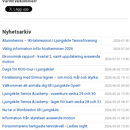
Varmt välkommen!
Nyhetsarkiv
Alumntennis – 90-talsreunion i Ljungskile Tennisförening
2026-07-30
Viktig information inför höstterminen 2026
2026-07-24
Ekonomisk rapport - kvartal 2, samt uppdatering avseende
2026-07-01 13:46
motion
Dags för ROG-tour i Ljungskile!
2026-06-03 12:00
Föreläsning med Emma Isgren – om mod, mål och styrka
2026-06-02 19:15
Välkommen att anmäla dig till Ljungskile Open!
2026-06-02 09:04
Ljungskile Tennis Academy - vuxenkurs vecka 29 och 30
2026-05-26 13:00
Ljungskile Tennis Academy - läger för barn vecka 28 och 31
2026-05-25 08:37
Nu tar vi Wimbledon till Ljungskile
2026-05-10 12:00
Information från styrelsen avseende motion
2026-05-10 08:24
Försommarens härligaste tenniskväll - Ladies night
2026-05-05 12:00