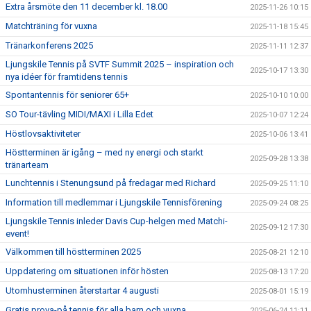
Extra årsmöte den 11 december kl. 18.00
2025-11-26 10:15
Matchträning för vuxna
2025-11-18 15:45
Tränarkonferens 2025
2025-11-11 12:37
Ljungskile Tennis på SVTF Summit 2025 – inspiration och
2025-10-17 13:30
nya idéer för framtidens tennis
Spontantennis för seniorer 65+
2025-10-10 10:00
SO Tour-tävling MIDI/MAXI i Lilla Edet
2025-10-07 12:24
Höstlovsaktiviteter
2025-10-06 13:41
Höstterminen är igång – med ny energi och starkt
2025-09-28 13:38
tränarteam
Lunchtennis i Stenungsund på fredagar med Richard
2025-09-25 11:10
Information till medlemmar i Ljungskile Tennisförening
2025-09-24 08:25
Ljungskile Tennis inleder Davis Cup-helgen med Matchi-
2025-09-12 17:30
event!
Välkommen till höstterminen 2025
2025-08-21 12:10
Uppdatering om situationen inför hösten
2025-08-13 17:20
Utomhusterminen återstartar 4 augusti
2025-08-01 15:19
Gratis prova-på tennis för alla barn och vuxna
2025-06-24 11:11