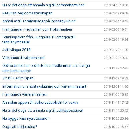
Nu är det dags att anmäla sig till sommarterminen
2019-04-03 18:00
Resultat Regionmästerskapen
2019-03-19 09:08
Anmäl er till sommarläger på Ronneby Brunn
2019-02-24 18:45
Framgångar i Tioträffen och Trollsmashen
2019-02-03 19:31
Tennisspelare från Ljungskile TF antagen till
2019-02-03 19:24
tennisgymnasiet
Jultävlingar 2018
2019-01-20 11:00
Välkomna till vårterminen!
2019-01-09 19:55
Ordföranden har ordet: Bästa medlemmar och övriga
2018-12-22 22:45
tennisentusiaster!
Vinst i Lerum Open
2018-12-09 19:59
Information om höstavslutning och vårterminsstart
2018-12-01 11:30
Framgång i Vänersmashen
2018-11-30 15:15
Anmälan öppen till Julkorvsdubbeln för vuxna
2018-11-15 17:42
Nu är det dags att anmäla sig till Julklappscupen
2018-11-14 20:42
Nu byggs våra nya utebanor
2018-10-22 20:36
Dags att börja träna?
2018-10-10 13:57