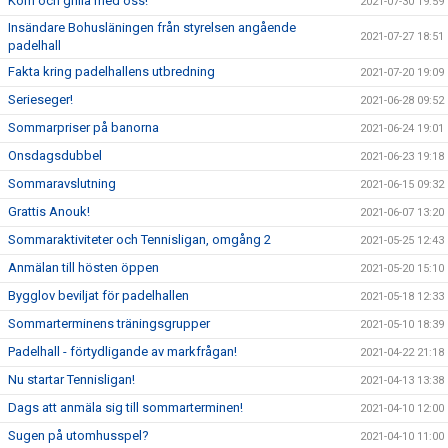
Kom och grilla med oss!
2021-07-30 19:59
Insändare Bohusläningen från styrelsen angående
2021-07-27 18:51
padelhall
Fakta kring padelhallens utbredning
2021-07-20 19:09
Serieseger!
2021-06-28 09:52
Sommarpriser på banorna
2021-06-24 19:01
Onsdagsdubbel
2021-06-23 19:18
Sommaravslutning
2021-06-15 09:32
Grattis Anouk!
2021-06-07 13:20
Sommaraktiviteter och Tennisligan, omgång 2
2021-05-25 12:43
Anmälan till hösten öppen
2021-05-20 15:10
Bygglov beviljat för padelhallen
2021-05-18 12:33
Sommarterminens träningsgrupper
2021-05-10 18:39
Padelhall - förtydligande av markfrågan!
2021-04-22 21:18
Nu startar Tennisligan!
2021-04-13 13:38
Dags att anmäla sig till sommarterminen!
2021-04-10 12:00
Sugen på utomhusspel?
2021-04-10 11:00