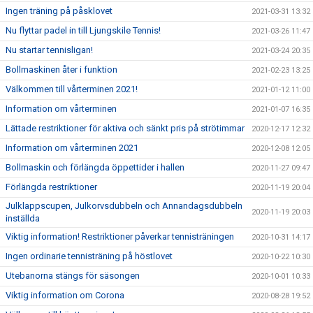
Ingen träning på påsklovet
2021-03-31 13:32
Nu flyttar padel in till Ljungskile Tennis!
2021-03-26 11:47
Nu startar tennisligan!
2021-03-24 20:35
Bollmaskinen åter i funktion
2021-02-23 13:25
Välkommen till vårterminen 2021!
2021-01-12 11:00
Information om vårterminen
2021-01-07 16:35
Lättade restriktioner för aktiva och sänkt pris på strötimmar
2020-12-17 12:32
Information om vårterminen 2021
2020-12-08 12:05
Bollmaskin och förlängda öppettider i hallen
2020-11-27 09:47
Förlängda restriktioner
2020-11-19 20:04
Julklappscupen, Julkorvsdubbeln och Annandagsdubbeln
2020-11-19 20:03
inställda
Viktig information! Restriktioner påverkar tennisträningen
2020-10-31 14:17
Ingen ordinarie tennisträning på höstlovet
2020-10-22 10:30
Utebanorna stängs för säsongen
2020-10-01 10:33
Viktig information om Corona
2020-08-28 19:52