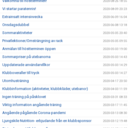
Välkomna till höstterminen!
2020-08-26 18:55
Vi startar paratennis!
2020-08-09 20:23
Extrainsatt intensivvecka
2020-06-09 16:04
Onsdagsdubbel
2020-06-08 13:18
Sommaraktiviteter
2020-05-05 20:40
Privatlektioner/Omsträngning av rack
2020-05-05 09:55
Anmälan till höstterminen öppen
2020-05-03 19:00
Sommarpriser på utebanorna
2020-05-03 14:43
Uppdaterade användarvillkor
2020-05-03 14:29
Klubboveraller till tryck
2020-05-03 14:27
Utomhusträning
2020-04-17 20:50
Klubbinformation (aktiviteter, klubbkläder, utebanor)
2020-04-03 11:59
Ingen träning på påsklovet
2020-03-31 08:33
Viktig information angående träning
2020-03-17 11:45
Angående pågående Corona-pandemi
2020-03-13 08:30
Ljungskile Nutrition- erbjudande från en klubbsponsor
2020-03-12 19:48