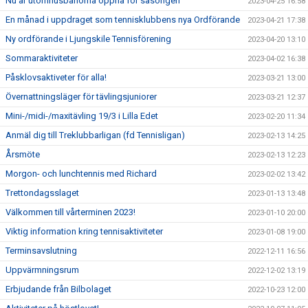
Nu är utomhusbanorna öppna för säsongen
2023-04-25 16:58
En månad i uppdraget som tennisklubbens nya Ordförande
2023-04-21 17:38
Ny ordförande i Ljungskile Tennisförening
2023-04-20 13:10
Sommaraktiviteter
2023-04-02 16:38
Påsklovsaktiveter för alla!
2023-03-21 13:00
Övernattningsläger för tävlingsjuniorer
2023-03-21 12:37
Mini-/midi-/maxitävling 19/3 i Lilla Edet
2023-02-20 11:34
Anmäl dig till Treklubbarligan (fd Tennisligan)
2023-02-13 14:25
Årsmöte
2023-02-13 12:23
Morgon- och lunchtennis med Richard
2023-02-02 13:42
Trettondagsslaget
2023-01-13 13:48
Välkommen till vårterminen 2023!
2023-01-10 20:00
Viktig information kring tennisaktiviteter
2023-01-08 19:00
Terminsavslutning
2022-12-11 16:56
Uppvärmningsrum
2022-12-02 13:19
Erbjudande från Bilbolaget
2022-10-23 12:00