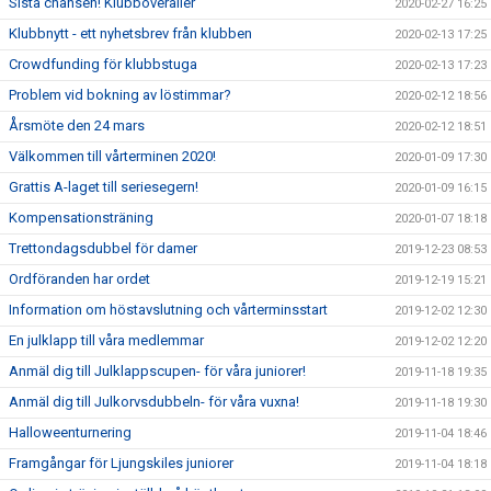
Sista chansen! Klubboveraller
2020-02-27 16:25
Klubbnytt - ett nyhetsbrev från klubben
2020-02-13 17:25
Crowdfunding för klubbstuga
2020-02-13 17:23
Problem vid bokning av löstimmar?
2020-02-12 18:56
Årsmöte den 24 mars
2020-02-12 18:51
Välkommen till vårterminen 2020!
2020-01-09 17:30
Grattis A-laget till seriesegern!
2020-01-09 16:15
Kompensationsträning
2020-01-07 18:18
Trettondagsdubbel för damer
2019-12-23 08:53
Ordföranden har ordet
2019-12-19 15:21
Information om höstavslutning och vårterminsstart
2019-12-02 12:30
En julklapp till våra medlemmar
2019-12-02 12:20
Anmäl dig till Julklappscupen- för våra juniorer!
2019-11-18 19:35
Anmäl dig till Julkorvsdubbeln- för våra vuxna!
2019-11-18 19:30
Halloweenturnering
2019-11-04 18:46
Framgångar för Ljungskiles juniorer
2019-11-04 18:18