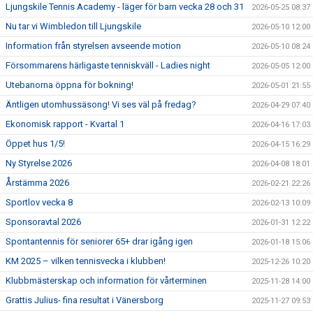
Ljungskile Tennis Academy - läger för barn vecka 28 och 31
2026-05-25 08:37
Nu tar vi Wimbledon till Ljungskile
2026-05-10 12:00
Information från styrelsen avseende motion
2026-05-10 08:24
Försommarens härligaste tenniskväll - Ladies night
2026-05-05 12:00
Utebanorna öppna för bokning!
2026-05-01 21:55
Äntligen utomhussäsong! Vi ses väl på fredag?
2026-04-29 07:40
Ekonomisk rapport - Kvartal 1
2026-04-16 17:03
Öppet hus 1/5!
2026-04-15 16:29
Ny Styrelse 2026
2026-04-08 18:01
Årstämma 2026
2026-02-21 22:26
Sportlov vecka 8
2026-02-13 10:09
Sponsoravtal 2026
2026-01-31 12:22
Spontantennis för seniorer 65+ drar igång igen
2026-01-18 15:06
KM 2025 – vilken tennisvecka i klubben!
2025-12-26 10:20
Klubbmästerskap och information för vårterminen
2025-11-28 14:00
Grattis Julius- fina resultat i Vänersborg
2025-11-27 09:53