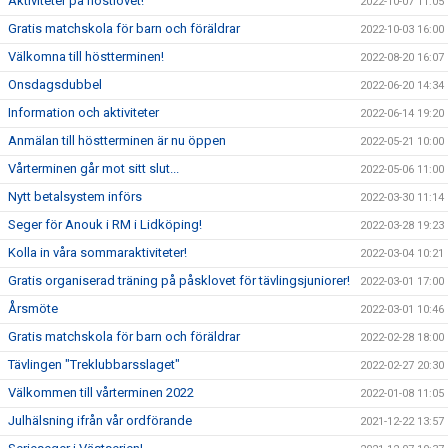
Aktiviteter på höstlovet!
2022-10-07 11:05
Gratis matchskola för barn och föräldrar
2022-10-03 16:00
Välkomna till höstterminen!
2022-08-20 16:07
Onsdagsdubbel
2022-06-20 14:34
Information och aktiviteter
2022-06-14 19:20
Anmälan till höstterminen är nu öppen
2022-05-21 10:00
Vårterminen går mot sitt slut...
2022-05-06 11:00
Nytt betalsystem införs
2022-03-30 11:14
Seger för Anouk i RM i Lidköping!
2022-03-28 19:23
Kolla in våra sommaraktiviteter!
2022-03-04 10:21
Gratis organiserad träning på påsklovet för tävlingsjuniorer!
2022-03-01 17:00
Årsmöte
2022-03-01 10:46
Gratis matchskola för barn och föräldrar
2022-02-28 18:00
Tävlingen "Treklubbarsslaget"
2022-02-27 20:30
Välkommen till vårterminen 2022
2022-01-08 11:05
Julhälsning ifrån vår ordförande
2021-12-22 13:57