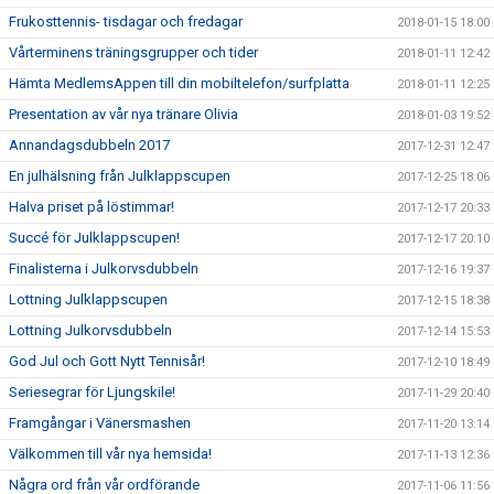
Frukosttennis- tisdagar och fredagar
2018-01-15 18:00
Vårterminens träningsgrupper och tider
2018-01-11 12:42
Hämta MedlemsAppen till din mobiltelefon/surfplatta
2018-01-11 12:25
Presentation av vår nya tränare Olivia
2018-01-03 19:52
Annandagsdubbeln 2017
2017-12-31 12:47
En julhälsning från Julklappscupen
2017-12-25 18:06
Halva priset på löstimmar!
2017-12-17 20:33
Succé för Julklappscupen!
2017-12-17 20:10
Finalisterna i Julkorvsdubbeln
2017-12-16 19:37
Lottning Julklappscupen
2017-12-15 18:38
Lottning Julkorvsdubbeln
2017-12-14 15:53
God Jul och Gott Nytt Tennisår!
2017-12-10 18:49
Seriesegrar för Ljungskile!
2017-11-29 20:40
Framgångar i Vänersmashen
2017-11-20 13:14
Välkommen till vår nya hemsida!
2017-11-13 12:36
Några ord från vår ordförande
2017-11-06 11:56