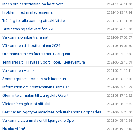
Ingen ordinarie träning på höstlovet
2024-10-26 11:00
Problem med mailadresserna
2024-10-13 17:24
Träning för alla barn - gratisaktiviteter
2024-10-11 11:16
Gratis träningsaktivitet för 65+
2024-09-26 10:00
Välkomna önskar tränarna!
2024-08-27 08:07
Välkommen till höstterminen 2024
2024-08-19 07:50
Utomhusterminen återstartar 12 augusti
2024-08-02 16:36
Tennisresa till Playitas Sport Hotel, Fuerteventura
2024-07-02 10:09
Välkommen Henrik!
2024-07-01 19:41
Sommarpriser utomhus och inomhus
2024-06-06 10:00
Information om höstterminens anmälan
2024-06-05 10:52
Glöm inte anmälan till Ljungskile Open!
2024-05-17 12:22
Vårterminen går mot sitt slut...
2024-05-08 18:35
Fest när ny logotype avtäcktes och utebanorna öppnades
2024-05-05 20:00
Välkomna att anmäla er till Ljungskile Open
2024-04-25 10:24
Nu ska vi fira!
2024-04-19 16:45