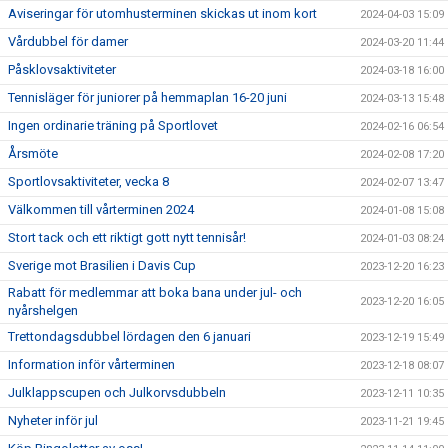
Aviseringar för utomhusterminen skickas ut inom kort
2024-04-03 15:09
Vårdubbel för damer
2024-03-20 11:44
Påsklovsaktiviteter
2024-03-18 16:00
Tennisläger för juniorer på hemmaplan 16-20 juni
2024-03-13 15:48
Ingen ordinarie träning på Sportlovet
2024-02-16 06:54
Årsmöte
2024-02-08 17:20
Sportlovsaktiviteter, vecka 8
2024-02-07 13:47
Välkommen till vårterminen 2024
2024-01-08 15:08
Stort tack och ett riktigt gott nytt tennisår!
2024-01-03 08:24
Sverige mot Brasilien i Davis Cup
2023-12-20 16:23
Rabatt för medlemmar att boka bana under jul- och
2023-12-20 16:05
nyårshelgen
Trettondagsdubbel lördagen den 6 januari
2023-12-19 15:49
Information inför vårterminen
2023-12-18 08:07
Julklappscupen och Julkorvsdubbeln
2023-12-11 10:35
Nyheter inför jul
2023-11-21 19:45