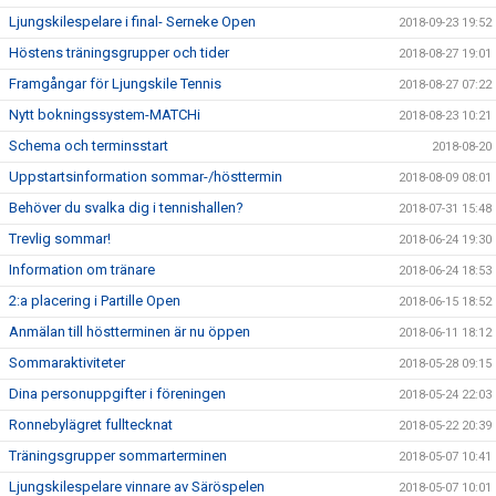
Ljungskilespelare i final- Serneke Open
2018-09-23 19:52
Höstens träningsgrupper och tider
2018-08-27 19:01
Framgångar för Ljungskile Tennis
2018-08-27 07:22
Nytt bokningssystem-MATCHi
2018-08-23 10:21
Schema och terminsstart
2018-08-20
Uppstartsinformation sommar-/hösttermin
2018-08-09 08:01
Behöver du svalka dig i tennishallen?
2018-07-31 15:48
Trevlig sommar!
2018-06-24 19:30
Information om tränare
2018-06-24 18:53
2:a placering i Partille Open
2018-06-15 18:52
Anmälan till höstterminen är nu öppen
2018-06-11 18:12
Sommaraktiviteter
2018-05-28 09:15
Dina personuppgifter i föreningen
2018-05-24 22:03
Ronnebylägret fulltecknat
2018-05-22 20:39
Träningsgrupper sommarterminen
2018-05-07 10:41
Ljungskilespelare vinnare av Säröspelen
2018-05-07 10:01