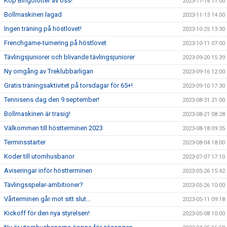
Köp Bingolotter av oss!
2023-11-14 11:00
Bollmaskinen lagad
2023-11-13 14:00
Ingen träning på höstlovet!
2023-10-25 13:30
Frenchgame-turnering på höstlovet
2023-10-11 07:00
Tävlingsjuniorer och blivande tävlingsjuniorer
2023-09-20 15:39
Ny omgång av Treklubbarligan
2023-09-16 12:00
Gratis träningsaktivitet på torsdagar för 65+!
2023-09-10 17:30
Tennisens dag den 9 september!
2023-08-31 21:00
Bollmaskinen är trasig!
2023-08-21 08:28
Välkommen till höstterminen 2023
2023-08-18 09:35
Terminsstarter
2023-08-04 18:00
Koder till utomhusbanor
2023-07-07 17:10
Aviseringar inför höstterminen
2023-05-26 15:42
Tävlingsspelar-ambitioner?
2023-05-26 10:00
Vårterminen går mot sitt slut...
2023-05-11 09:18
Kickoff för den nya styrelsen!
2023-05-08 10:00