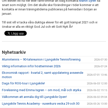
Om eleven vill ha fler eller färre timmar än idag kontakta
Martin Syrén
så
snart som möjligt. Om det skulle ske förändringar i tider kommer vi att
kontakta er innan träningstiderna publiceras på hemsidan i början av
januari.
Till sist vill vi tacka våra duktiga elever för ett gott kämpat 2021 och vi
önskar er alla en riktigt God Jul och ett Gott Nytt År!
Nyhetsarkiv
Alumntennis – 90-talsreunion i Ljungskile Tennisförening
2026-07-30
Viktig information inför höstterminen 2026
2026-07-24
Ekonomisk rapport - kvartal 2, samt uppdatering avseende
2026-07-01 13:46
motion
Dags för ROG-tour i Ljungskile!
2026-06-03 12:00
Föreläsning med Emma Isgren – om mod, mål och styrka
2026-06-02 19:15
Välkommen att anmäla dig till Ljungskile Open!
2026-06-02 09:04
Ljungskile Tennis Academy - vuxenkurs vecka 29 och 30
2026-05-26 13:00