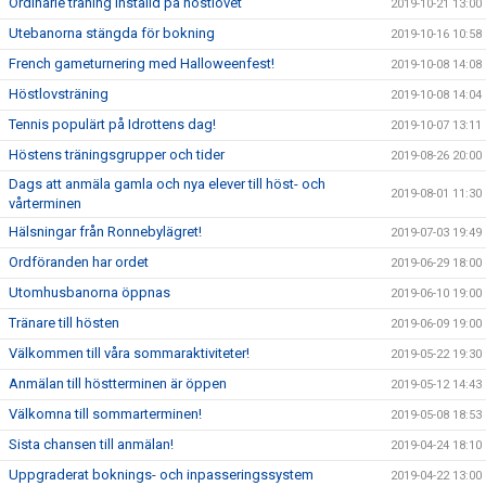
Ordinarie träning inställd på höstlovet
2019-10-21 13:00
Utebanorna stängda för bokning
2019-10-16 10:58
French gameturnering med Halloweenfest!
2019-10-08 14:08
Höstlovsträning
2019-10-08 14:04
Tennis populärt på Idrottens dag!
2019-10-07 13:11
Höstens träningsgrupper och tider
2019-08-26 20:00
Dags att anmäla gamla och nya elever till höst- och
2019-08-01 11:30
vårterminen
Hälsningar från Ronnebylägret!
2019-07-03 19:49
Ordföranden har ordet
2019-06-29 18:00
Utomhusbanorna öppnas
2019-06-10 19:00
Tränare till hösten
2019-06-09 19:00
Välkommen till våra sommaraktiviteter!
2019-05-22 19:30
Anmälan till höstterminen är öppen
2019-05-12 14:43
Välkomna till sommarterminen!
2019-05-08 18:53
Sista chansen till anmälan!
2019-04-24 18:10
Uppgraderat boknings- och inpasseringssystem
2019-04-22 13:00