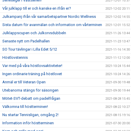
Serieseger i Västserien!
2021-12-07 10:37
Vår julklapp till er och kanske en ifrån er?
2021-12-02 20:11
Julkampanj ifrån vår samarbetspartner Nordic Wellness
2021-12-02 14:55
Sista datum för avanmälan och information om vårterminen
2021-12-01 15:52
Julklappscupen och Julkorvsdubbeln
2021-11-26 13:44
Senaste nytt om Padelhallen
2021-11-23 13:47
SO Tour tävlingar i Lilla Edet 5/12
2021-11-16 14:30
Höstlovstennis
2021-11-12 12:00
Var med på våra höstlovsaktiviteter!
2021-10-24 15:44
Ingen ordinarie träning på höstlovet
2021-10-24 14:26
Anmäl er till Veteran Open
2021-09-30 19:48
Utebanorna stängs för säsongen
2021-09-30 19:44
Mötet-SVT-debatt om padelfrågan
2021-08-28 15:45
Välkomna till höstterminen!
2021-08-22 10:27
Nu startar Tennisligan, omgång 2!
2021-08-15 19:16
Information inför höstterminen
2021-07-30 20:00