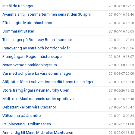
Inställda träningar
2018-04-28 17:27
Avanmälan till sommarterminen senast den 30 april
2018-04-16 18:46
Efterlängtade utomhusbanor
2018-04-16 18:10
Sommaraktiviteter
2018-04-16 18:05
Tennisläger på Ronneby Brunn i sommar
2018-04-11 20:54
Renovering av entré och korridor pågår
2018-03-19 20:36
Framgångar i Regionmästerskapen
2018-03-19 18:07
Nyrenoverade omklädningsrum
2018-03-08 19:13
Var med och påverka våra sommarläger
2018-03-07 20:00
Sälj lotter för att subventionera ditt barns tennisläger
2018-03-07 19:58
Stora framgångar i Kevin Murphy Open
2018-02-26 18:52
Midi- och Maxitourtennis under sportlovet
2018-02-26 18:48
Debattartikel om våra utebanor
2018-02-15 13:47
Välkomna på årsmöte!
2018-02-13 09:34
Pallplacering i Trollsmashen
2018-02-11 11:00
Anmäl dig till Mini-, Midi- eller Maxitouren
2018-02-04 16:33