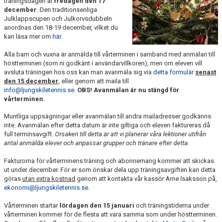
träningsdagen är
fredagen den 17
december
. Den traditionsenliga
Julklappscupen och Julkorvsdubbeln
anordnas den 18-19 december, vilket du
kan läsa mer om
här
.
Alla barn och vuxna är anmälda till vårterminen i samband med anmälan till
höstterminen (som ni godkänt i användarvillkoren), men om eleven vill
avsluta träningen hos oss kan man avanmäla sig via
detta formulär
senast
den 15 december
, eller genom att maila till
info@ljungskiletennis.se
.
OBS! Avanmälan är nu stängd för
vårterminen.
Muntliga uppsägningar eller avanmälan till andra mailadresser godkänns
inte. Avanmälan efter detta datum är inte giltiga och eleven faktureras då
full terminsavgift.
Orsaken till detta är att vi planerar våra lektioner utifrån
antal anmälda elever och anpassar grupper och tränare efter detta.
Fakturorna för vårterminens träning och abonnemang kommer att skickas
ut under december. För er som önskar dela upp träningsavgiften kan detta
göras
utan extra kostnad
genom att kontakta vår kassör Arne Isaksson på,
ekonomi@ljungskiletennis.se
.
Vårterminen startar
lördagen den 15 januari
och träningstiderna under
vårterminen kommer för de flesta att vara samma som under höstterminen.