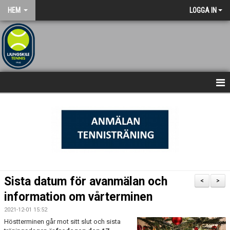
HEM
LOGGA IN
NYHETSARKIV
STARTSIDA
Sista datum för avanmälan och
<
>
information om vårterminen
2021-12-01 15:52
Höstterminen går mot sitt slut och sista