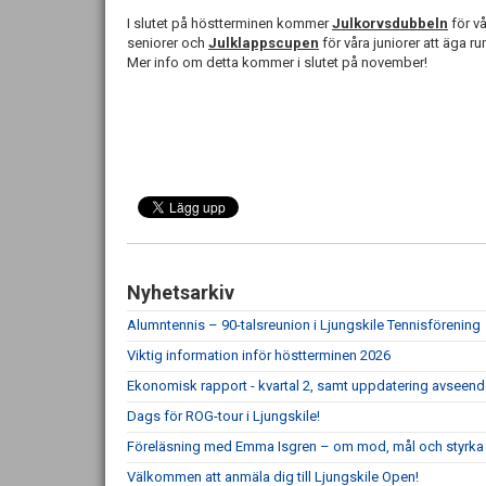
I slutet på höstterminen kommer
Julkorvsdubbeln
för v
seniorer och
Julklappscupen
för våra juniorer att äga ru
Mer info om detta kommer i slutet på november!
Nyhetsarkiv
Alumntennis – 90-talsreunion i Ljungskile Tennisförening
Viktig information inför höstterminen 2026
Ekonomisk rapport - kvartal 2, samt uppdatering avseen
Dags för ROG-tour i Ljungskile!
Föreläsning med Emma Isgren – om mod, mål och styrka
Välkommen att anmäla dig till Ljungskile Open!