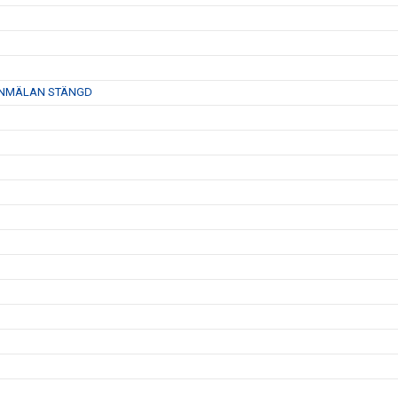
26- ANMÄLAN STÄNGD