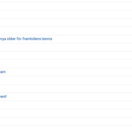
nya idéer för framtidens tennis
team
ent!