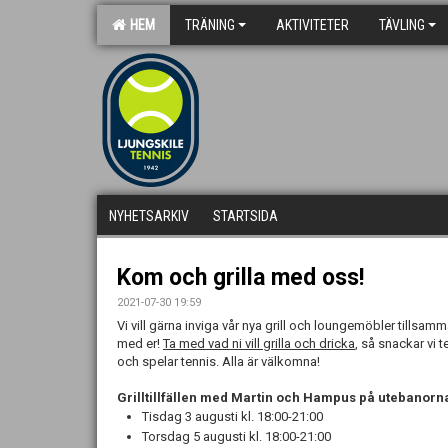
HEM
TRÄNING
AKTIVITETER
TÄVLING
NYHETSARKIV
STARTSIDA
Kom och grilla med oss!
2021-07-30 19:59
Vi vill gärna inviga vår nya grill och loungemöbler tillsam
med er!
Ta med vad ni vill grilla och dricka
, så snackar vi t
och spelar tennis. Alla är välkomna!
Grilltillfällen med Martin och Hampus på utebanorn
Tisdag 3 augusti kl. 18:00-21:00
Torsdag 5 augusti kl. 18:00-21:00