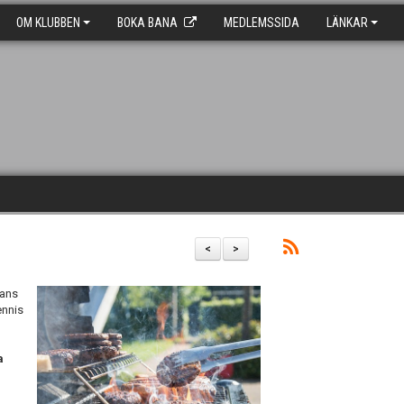
OM KLUBBEN
BOKA BANA
MEDLEMSSIDA
LÄNKAR
<
>
mans
ennis
a