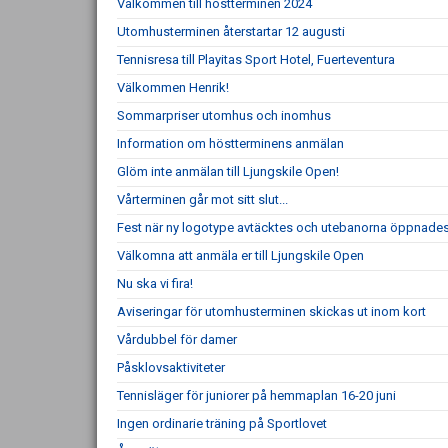
Välkommen till höstterminen 2024
Utomhusterminen återstartar 12 augusti
Tennisresa till Playitas Sport Hotel, Fuerteventura
Välkommen Henrik!
Sommarpriser utomhus och inomhus
Information om höstterminens anmälan
Glöm inte anmälan till Ljungskile Open!
Vårterminen går mot sitt slut...
Fest när ny logotype avtäcktes och utebanorna öppnade
Välkomna att anmäla er till Ljungskile Open
Nu ska vi fira!
Aviseringar för utomhusterminen skickas ut inom kort
Vårdubbel för damer
Påsklovsaktiviteter
Tennisläger för juniorer på hemmaplan 16-20 juni
Ingen ordinarie träning på Sportlovet