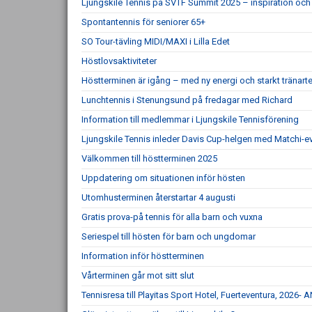
Ljungskile Tennis på SVTF Summit 2025 – inspiration och 
Spontantennis för seniorer 65+
SO Tour-tävling MIDI/MAXI i Lilla Edet
Höstlovsaktiviteter
Höstterminen är igång – med ny energi och starkt tränar
Lunchtennis i Stenungsund på fredagar med Richard
Information till medlemmar i Ljungskile Tennisförening
Ljungskile Tennis inleder Davis Cup-helgen med Matchi-ev
Välkommen till höstterminen 2025
Uppdatering om situationen inför hösten
Utomhusterminen återstartar 4 augusti
Gratis prova-på tennis för alla barn och vuxna
Seriespel till hösten för barn och ungdomar
Information inför höstterminen
Vårterminen går mot sitt slut
Tennisresa till Playitas Sport Hotel, Fuerteventura, 20