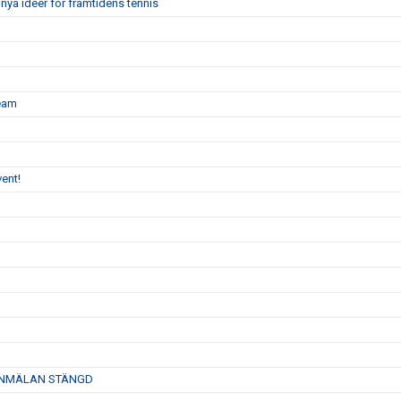
nya idéer för framtidens tennis
team
ent!
26- ANMÄLAN STÄNGD