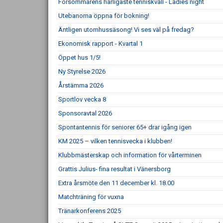
Försommarens härligaste tenniskväll - Ladies night
Utebanorna öppna för bokning!
Äntligen utomhussäsong! Vi ses väl på fredag?
Ekonomisk rapport - Kvartal 1
Öppet hus 1/5!
Ny Styrelse 2026
Årstämma 2026
Sportlov vecka 8
Sponsoravtal 2026
Spontantennis för seniorer 65+ drar igång igen
KM 2025 – vilken tennisvecka i klubben!
Klubbmästerskap och information för vårterminen
Grattis Julius- fina resultat i Vänersborg
Extra årsmöte den 11 december kl. 18.00
Matchträning för vuxna
Tränarkonferens 2025