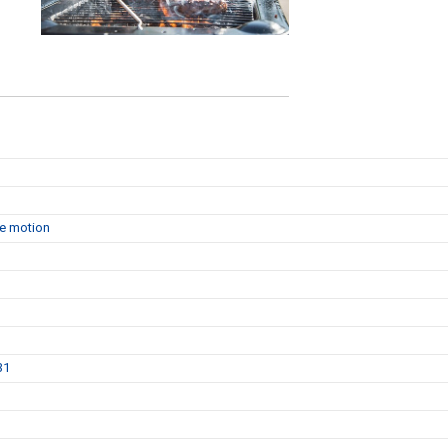
de motion
31