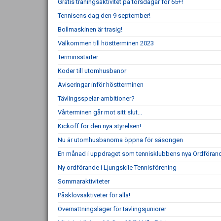
Gratis träningsaktivitet på torsdagar för 65+!
Tennisens dag den 9 september!
Bollmaskinen är trasig!
Välkommen till höstterminen 2023
Terminsstarter
Koder till utomhusbanor
Aviseringar inför höstterminen
Tävlingsspelar-ambitioner?
Vårterminen går mot sitt slut...
Kickoff för den nya styrelsen!
Nu är utomhusbanorna öppna för säsongen
En månad i uppdraget som tennisklubbens nya Ordföran
Ny ordförande i Ljungskile Tennisförening
Sommaraktiviteter
Påsklovsaktiveter för alla!
Övernattningsläger för tävlingsjuniorer