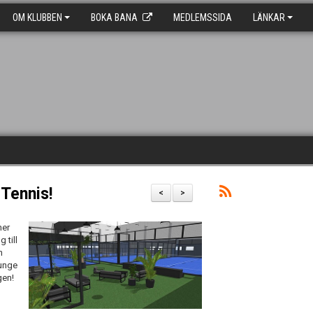
OM KLUBBEN
BOKA BANA
MEDLEMSSIDA
LÄNKAR
 Tennis!
<
>
ner
 till
n
ounge
gen!