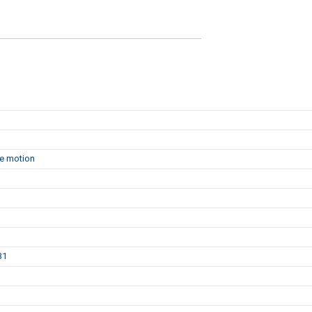
de motion
31