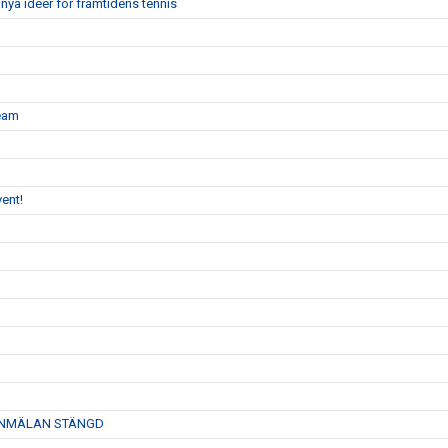
nya idéer för framtidens tennis
team
ent!
26- ANMÄLAN STÄNGD