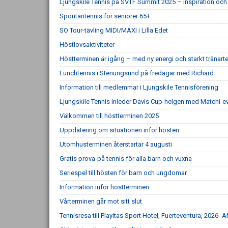
Ljungskile Tennis på SVTF Summit 2025 – inspiration och 
Spontantennis för seniorer 65+
SO Tour-tävling MIDI/MAXI i Lilla Edet
Höstlovsaktiviteter
Höstterminen är igång – med ny energi och starkt tränar
Lunchtennis i Stenungsund på fredagar med Richard
Information till medlemmar i Ljungskile Tennisförening
Ljungskile Tennis inleder Davis Cup-helgen med Matchi-ev
Välkommen till höstterminen 2025
Uppdatering om situationen inför hösten
Utomhusterminen återstartar 4 augusti
Gratis prova-på tennis för alla barn och vuxna
Seriespel till hösten för barn och ungdomar
Information inför höstterminen
Vårterminen går mot sitt slut
Tennisresa till Playitas Sport Hotel, Fuerteventura, 20