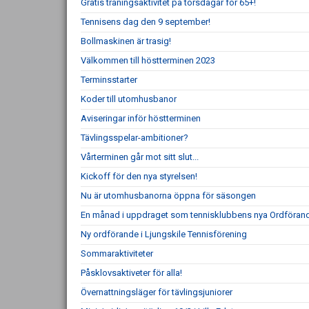
Gratis träningsaktivitet på torsdagar för 65+!
Tennisens dag den 9 september!
Bollmaskinen är trasig!
Välkommen till höstterminen 2023
Terminsstarter
Koder till utomhusbanor
Aviseringar inför höstterminen
Tävlingsspelar-ambitioner?
Vårterminen går mot sitt slut...
Kickoff för den nya styrelsen!
Nu är utomhusbanorna öppna för säsongen
En månad i uppdraget som tennisklubbens nya Ordföran
Ny ordförande i Ljungskile Tennisförening
Sommaraktiviteter
Påsklovsaktiveter för alla!
Övernattningsläger för tävlingsjuniorer