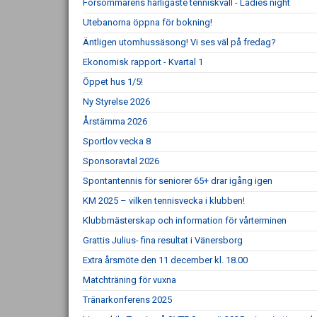
Försommarens härligaste tenniskväll - Ladies night
Utebanorna öppna för bokning!
Äntligen utomhussäsong! Vi ses väl på fredag?
Ekonomisk rapport - Kvartal 1
Öppet hus 1/5!
Ny Styrelse 2026
Årstämma 2026
Sportlov vecka 8
Sponsoravtal 2026
Spontantennis för seniorer 65+ drar igång igen
KM 2025 – vilken tennisvecka i klubben!
Klubbmästerskap och information för vårterminen
Grattis Julius- fina resultat i Vänersborg
Extra årsmöte den 11 december kl. 18.00
Matchträning för vuxna
Tränarkonferens 2025