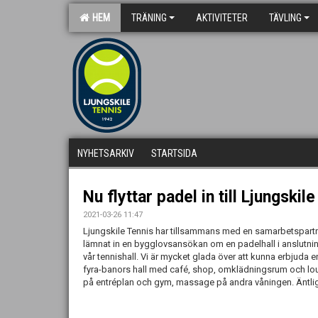
HEM
TRÄNING
AKTIVITETER
TÄVLING
NYHETSARKIV
STARTSIDA
Nu flyttar padel in till Ljungskile
2021-03-26 11:47
Ljungskile Tennis har tillsammans med en samarbetspart
lämnat in en bygglovsansökan om en padelhall i anslutning
vår tennishall. Vi är mycket glada över att kunna erbjuda e
fyra-banors hall med café, shop, omklädningsrum och l
på entréplan och gym, massage på andra våningen. Äntli