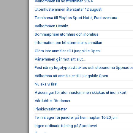
Välkommen till höstterminen 2024
Utomhusterminen återstartar 12 augusti
Tennisresa till Playitas Sport Hotel, Fuerteventura
Välkommen Henrik!
Sommarpriser utomhus och inomhus
Information om höstterminens anmälan
Glöm inte anmälan till Ljungskile Open!
Vårterminen går mot sitt slut...
Fest när ny logotype avtäcktes och utebanorna öppnade
Välkomna att anmäla er till Ljungskile Open
Nu ska vi fira!
Aviseringar för utomhusterminen skickas ut inom kort
Vårdubbel för damer
Påsklovsaktiviteter
Tennisläger för juniorer på hemmaplan 16-20 juni
Ingen ordinarie träning på Sportlovet