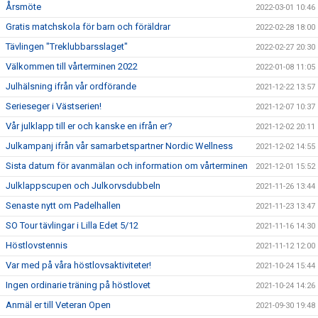
Årsmöte
2022-03-01 10:46
Gratis matchskola för barn och föräldrar
2022-02-28 18:00
Tävlingen "Treklubbarsslaget"
2022-02-27 20:30
Välkommen till vårterminen 2022
2022-01-08 11:05
Julhälsning ifrån vår ordförande
2021-12-22 13:57
Serieseger i Västserien!
2021-12-07 10:37
Vår julklapp till er och kanske en ifrån er?
2021-12-02 20:11
Julkampanj ifrån vår samarbetspartner Nordic Wellness
2021-12-02 14:55
Sista datum för avanmälan och information om vårterminen
2021-12-01 15:52
Julklappscupen och Julkorvsdubbeln
2021-11-26 13:44
Senaste nytt om Padelhallen
2021-11-23 13:47
SO Tour tävlingar i Lilla Edet 5/12
2021-11-16 14:30
Höstlovstennis
2021-11-12 12:00
Var med på våra höstlovsaktiviteter!
2021-10-24 15:44
Ingen ordinarie träning på höstlovet
2021-10-24 14:26
Anmäl er till Veteran Open
2021-09-30 19:48