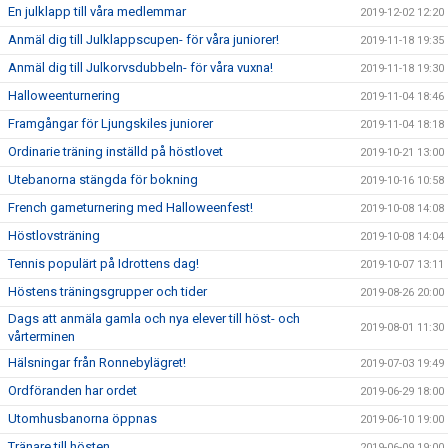
En julklapp till våra medlemmar
2019-12-02 12:20
Anmäl dig till Julklappscupen- för våra juniorer!
2019-11-18 19:35
Anmäl dig till Julkorvsdubbeln- för våra vuxna!
2019-11-18 19:30
Halloweenturnering
2019-11-04 18:46
Framgångar för Ljungskiles juniorer
2019-11-04 18:18
Ordinarie träning inställd på höstlovet
2019-10-21 13:00
Utebanorna stängda för bokning
2019-10-16 10:58
French gameturnering med Halloweenfest!
2019-10-08 14:08
Höstlovsträning
2019-10-08 14:04
Tennis populärt på Idrottens dag!
2019-10-07 13:11
Höstens träningsgrupper och tider
2019-08-26 20:00
Dags att anmäla gamla och nya elever till höst- och
2019-08-01 11:30
vårterminen
Hälsningar från Ronnebylägret!
2019-07-03 19:49
Ordföranden har ordet
2019-06-29 18:00
Utomhusbanorna öppnas
2019-06-10 19:00
Tränare till hösten
2019-06-09 19:00