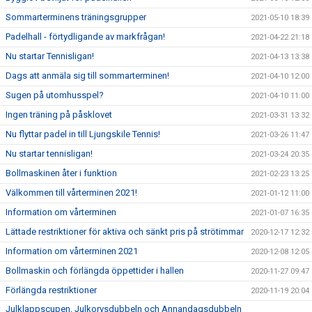
Sommarterminens träningsgrupper
2021-05-10 18:39
Padelhall - förtydligande av markfrågan!
2021-04-22 21:18
Nu startar Tennisligan!
2021-04-13 13:38
Dags att anmäla sig till sommarterminen!
2021-04-10 12:00
Sugen på utomhusspel?
2021-04-10 11:00
Ingen träning på påsklovet
2021-03-31 13:32
Nu flyttar padel in till Ljungskile Tennis!
2021-03-26 11:47
Nu startar tennisligan!
2021-03-24 20:35
Bollmaskinen åter i funktion
2021-02-23 13:25
Välkommen till vårterminen 2021!
2021-01-12 11:00
Information om vårterminen
2021-01-07 16:35
Lättade restriktioner för aktiva och sänkt pris på strötimmar
2020-12-17 12:32
Information om vårterminen 2021
2020-12-08 12:05
Bollmaskin och förlängda öppettider i hallen
2020-11-27 09:47
Förlängda restriktioner
2020-11-19 20:04
Julklappscupen, Julkorvsdubbeln och Annandagsdubbeln