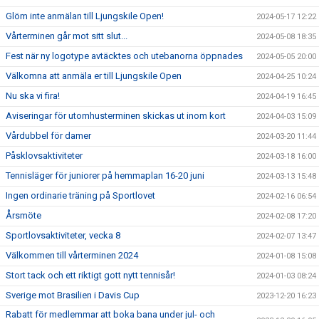
Glöm inte anmälan till Ljungskile Open!
2024-05-17 12:22
Vårterminen går mot sitt slut...
2024-05-08 18:35
Fest när ny logotype avtäcktes och utebanorna öppnades
2024-05-05 20:00
Välkomna att anmäla er till Ljungskile Open
2024-04-25 10:24
Nu ska vi fira!
2024-04-19 16:45
Aviseringar för utomhusterminen skickas ut inom kort
2024-04-03 15:09
Vårdubbel för damer
2024-03-20 11:44
Påsklovsaktiviteter
2024-03-18 16:00
Tennisläger för juniorer på hemmaplan 16-20 juni
2024-03-13 15:48
Ingen ordinarie träning på Sportlovet
2024-02-16 06:54
Årsmöte
2024-02-08 17:20
Sportlovsaktiviteter, vecka 8
2024-02-07 13:47
Välkommen till vårterminen 2024
2024-01-08 15:08
Stort tack och ett riktigt gott nytt tennisår!
2024-01-03 08:24
Sverige mot Brasilien i Davis Cup
2023-12-20 16:23
Rabatt för medlemmar att boka bana under jul- och