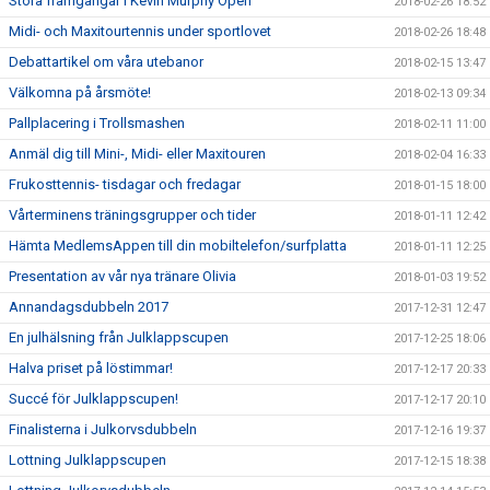
Stora framgångar i Kevin Murphy Open
2018-02-26 18:52
Midi- och Maxitourtennis under sportlovet
2018-02-26 18:48
Debattartikel om våra utebanor
2018-02-15 13:47
Välkomna på årsmöte!
2018-02-13 09:34
Pallplacering i Trollsmashen
2018-02-11 11:00
Anmäl dig till Mini-, Midi- eller Maxitouren
2018-02-04 16:33
Frukosttennis- tisdagar och fredagar
2018-01-15 18:00
Vårterminens träningsgrupper och tider
2018-01-11 12:42
Hämta MedlemsAppen till din mobiltelefon/surfplatta
2018-01-11 12:25
Presentation av vår nya tränare Olivia
2018-01-03 19:52
Annandagsdubbeln 2017
2017-12-31 12:47
En julhälsning från Julklappscupen
2017-12-25 18:06
Halva priset på löstimmar!
2017-12-17 20:33
Succé för Julklappscupen!
2017-12-17 20:10
Finalisterna i Julkorvsdubbeln
2017-12-16 19:37
Lottning Julklappscupen
2017-12-15 18:38