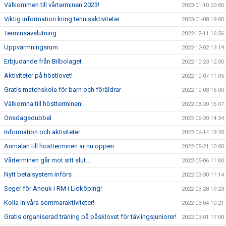
Välkommen till vårterminen 2023!
2023-01-10 20:00
Viktig information kring tennisaktiviteter
2023-01-08 19:00
Terminsavslutning
2022-12-11 16:56
Uppvärmningsrum
2022-12-02 13:19
Erbjudande från Bilbolaget
2022-10-23 12:00
Aktiviteter på höstlovet!
2022-10-07 11:05
Gratis matchskola för barn och föräldrar
2022-10-03 16:00
Välkomna till höstterminen!
2022-08-20 16:07
Onsdagsdubbel
2022-06-20 14:34
Information och aktiviteter
2022-06-14 19:20
Anmälan till höstterminen är nu öppen
2022-05-21 10:00
Vårterminen går mot sitt slut...
2022-05-06 11:00
Nytt betalsystem införs
2022-03-30 11:14
Seger för Anouk i RM i Lidköping!
2022-03-28 19:23
Kolla in våra sommaraktiviteter!
2022-03-04 10:21
Gratis organiserad träning på påsklovet för tävlingsjuniorer!
2022-03-01 17:00