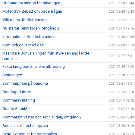
Utebanorna stängs för säsongen
2021-09-30 19:44
Mötet-SVT-debatt om padelfrågan
2021-08-28 15:45
Välkomna till höstterminen!
2021-08-22 10:27
Nu startar Tennisligan, omgång 2!
2021-08-15 19:16
Information inför höstterminen
2021-07-30 20:00
Kom och grilla med oss!
2021-07-30 19:59
Insändare Bohusläningen från styrelsen angående
2021-07-27 18:51
padelhall
Fakta kring padelhallens utbredning
2021-07-20 19:09
Serieseger!
2021-06-28 09:52
Sommarpriser på banorna
2021-06-24 19:01
Onsdagsdubbel
2021-06-23 19:18
Sommaravslutning
2021-06-15 09:32
Grattis Anouk!
2021-06-07 13:20
Sommaraktiviteter och Tennisligan, omgång 2
2021-05-25 12:43
Anmälan till hösten öppen
2021-05-20 15:10
Bygglov beviljat för padelhallen
2021-05-18 12:33