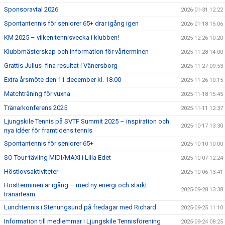
Sponsoravtal 2026
2026-01-31 12:22
Spontantennis för seniorer 65+ drar igång igen
2026-01-18 15:06
KM 2025 – vilken tennisvecka i klubben!
2025-12-26 10:20
Klubbmästerskap och information för vårterminen
2025-11-28 14:00
Grattis Julius- fina resultat i Vänersborg
2025-11-27 09:53
Extra årsmöte den 11 december kl. 18.00
2025-11-26 10:15
Matchträning för vuxna
2025-11-18 15:45
Tränarkonferens 2025
2025-11-11 12:37
Ljungskile Tennis på SVTF Summit 2025 – inspiration och
2025-10-17 13:30
nya idéer för framtidens tennis
Spontantennis för seniorer 65+
2025-10-10 10:00
SO Tour-tävling MIDI/MAXI i Lilla Edet
2025-10-07 12:24
Höstlovsaktiviteter
2025-10-06 13:41
Höstterminen är igång – med ny energi och starkt
2025-09-28 13:38
tränarteam
Lunchtennis i Stenungsund på fredagar med Richard
2025-09-25 11:10
Information till medlemmar i Ljungskile Tennisförening
2025-09-24 08:25