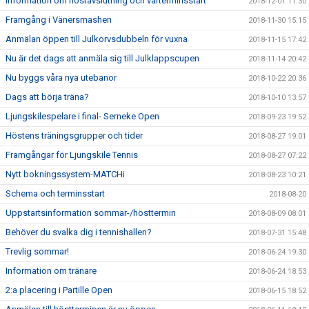
Information om höstavslutning och vårterminsstart
2018-12-01 11:30
Framgång i Vänersmashen
2018-11-30 15:15
Anmälan öppen till Julkorvsdubbeln för vuxna
2018-11-15 17:42
Nu är det dags att anmäla sig till Julklappscupen
2018-11-14 20:42
Nu byggs våra nya utebanor
2018-10-22 20:36
Dags att börja träna?
2018-10-10 13:57
Ljungskilespelare i final- Serneke Open
2018-09-23 19:52
Höstens träningsgrupper och tider
2018-08-27 19:01
Framgångar för Ljungskile Tennis
2018-08-27 07:22
Nytt bokningssystem-MATCHi
2018-08-23 10:21
Schema och terminsstart
2018-08-20
Uppstartsinformation sommar-/hösttermin
2018-08-09 08:01
Behöver du svalka dig i tennishallen?
2018-07-31 15:48
Trevlig sommar!
2018-06-24 19:30
Information om tränare
2018-06-24 18:53
2:a placering i Partille Open
2018-06-15 18:52