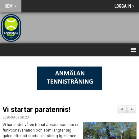
HEM
LOGGA IN
NYHETSARKIV
STARTSIDA
Vi startar paratennis!
<
>
2020-08-09 20:23
Vi har under våren tränat Jesper som har en
funktionsvariation och som längtar sig
galen efter att starta sin träning igen, men