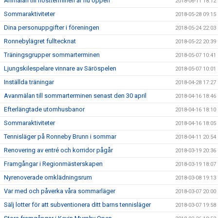
Anmälan till höstterminen är nu öppen
2018-06-11 18:12
Sommaraktiviteter
2018-05-28 09:15
Dina personuppgifter i föreningen
2018-05-24 22:03
Ronnebylägret fulltecknat
2018-05-22 20:39
Träningsgrupper sommarterminen
2018-05-07 10:41
Ljungskilespelare vinnare av Säröspelen
2018-05-07 10:01
Inställda träningar
2018-04-28 17:27
Avanmälan till sommarterminen senast den 30 april
2018-04-16 18:46
Efterlängtade utomhusbanor
2018-04-16 18:10
Sommaraktiviteter
2018-04-16 18:05
Tennisläger på Ronneby Brunn i sommar
2018-04-11 20:54
Renovering av entré och korridor pågår
2018-03-19 20:36
Framgångar i Regionmästerskapen
2018-03-19 18:07
Nyrenoverade omklädningsrum
2018-03-08 19:13
Var med och påverka våra sommarläger
2018-03-07 20:00
Sälj lotter för att subventionera ditt barns tennisläger
2018-03-07 19:58