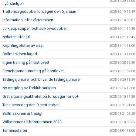
2023-12-20 16:05
nyårshelgen
Trettondagsdubbel lördagen den 6 januari
2023-12-19 15:49
Information inför vårterminen
2023-12-18 08:07
Julklappscupen och Julkorvsdubbeln
2023-12-11 10:35
Nyheter inför jul
2023-11-21 19:45
Köp Bingolotter av oss!
2023-11-14 11:00
Bollmaskinen lagad
2023-11-13 14:00
Ingen träning på höstlovet!
2023-10-25 13:30
Frenchgame-turnering på höstlovet
2023-10-11 07:00
Tävlingsjuniorer och blivande tävlingsjuniorer
2023-09-20 15:39
Ny omgång av Treklubbarligan
2023-09-16 12:00
Gratis träningsaktivitet på torsdagar för 65+!
2023-09-10 17:30
Tennisens dag den 9 september!
2023-08-31 21:00
Bollmaskinen är trasig!
2023-08-21 08:28
Välkommen till höstterminen 2023
2023-08-18 09:35
Terminsstarter
2023-08-04 18:00