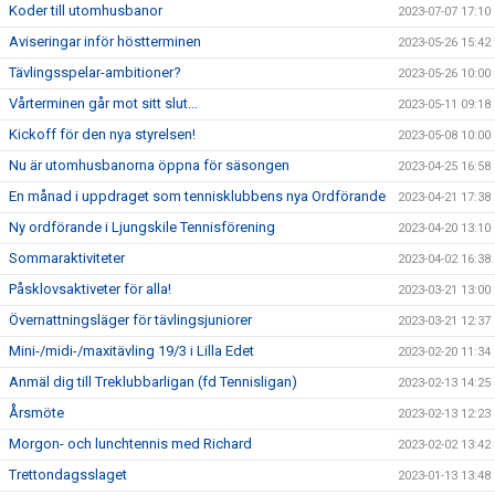
Koder till utomhusbanor
2023-07-07 17:10
Aviseringar inför höstterminen
2023-05-26 15:42
Tävlingsspelar-ambitioner?
2023-05-26 10:00
Vårterminen går mot sitt slut...
2023-05-11 09:18
Kickoff för den nya styrelsen!
2023-05-08 10:00
Nu är utomhusbanorna öppna för säsongen
2023-04-25 16:58
En månad i uppdraget som tennisklubbens nya Ordförande
2023-04-21 17:38
Ny ordförande i Ljungskile Tennisförening
2023-04-20 13:10
Sommaraktiviteter
2023-04-02 16:38
Påsklovsaktiveter för alla!
2023-03-21 13:00
Övernattningsläger för tävlingsjuniorer
2023-03-21 12:37
Mini-/midi-/maxitävling 19/3 i Lilla Edet
2023-02-20 11:34
Anmäl dig till Treklubbarligan (fd Tennisligan)
2023-02-13 14:25
Årsmöte
2023-02-13 12:23
Morgon- och lunchtennis med Richard
2023-02-02 13:42
Trettondagsslaget
2023-01-13 13:48