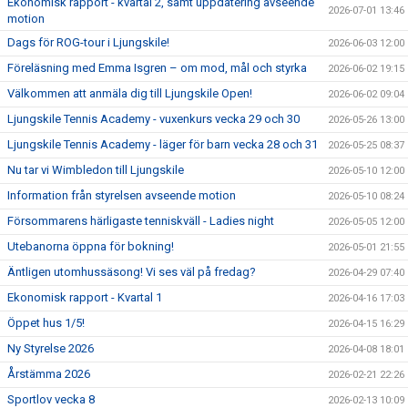
Ekonomisk rapport - kvartal 2, samt uppdatering avseende
2026-07-01 13:46
motion
Dags för ROG-tour i Ljungskile!
2026-06-03 12:00
Föreläsning med Emma Isgren – om mod, mål och styrka
2026-06-02 19:15
Välkommen att anmäla dig till Ljungskile Open!
2026-06-02 09:04
Ljungskile Tennis Academy - vuxenkurs vecka 29 och 30
2026-05-26 13:00
Ljungskile Tennis Academy - läger för barn vecka 28 och 31
2026-05-25 08:37
Nu tar vi Wimbledon till Ljungskile
2026-05-10 12:00
Information från styrelsen avseende motion
2026-05-10 08:24
Försommarens härligaste tenniskväll - Ladies night
2026-05-05 12:00
Utebanorna öppna för bokning!
2026-05-01 21:55
Äntligen utomhussäsong! Vi ses väl på fredag?
2026-04-29 07:40
Ekonomisk rapport - Kvartal 1
2026-04-16 17:03
Öppet hus 1/5!
2026-04-15 16:29
Ny Styrelse 2026
2026-04-08 18:01
Årstämma 2026
2026-02-21 22:26
Sportlov vecka 8
2026-02-13 10:09