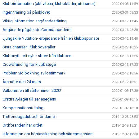
Klubbinformation (aktiviteter, klubbkläder, utebanor)
2020-04-03 11:59
Ingen träning på påsklovet
2020-03-31 08:33
Viktig information angående träning
2020-03-17 11:45
Angående pågående Corona-pandemi
2020-03-13 08:30
Ljungskile Nutrition- erbjudande från en klubbsponsor
2020-03-12 19:48
Sista chansen! Klubboveraller
2020-02-27 16:25
Klubbnytt - ett nyhetsbrev från klubben
2020-02-13 17:25
Crowdfunding för klubbstuga
2020-02-13 17:23
Problem vid bokning av löstimmar?
2020-02-12 18:56
Årsmöte den 24 mars
2020-02-12 18:51
Välkommen till vårterminen 2020!
2020-01-09 17:30
Grattis A-laget till seriesegern!
2020-01-09 16:15
Kompensationsträning
2020-01-07 18:18
Trettondagsdubbel för damer
2019-12-23 08:53
Ordföranden har ordet
2019-12-19 15:21
Information om höstavslutning och vårterminsstart
2019-12-02 12:30