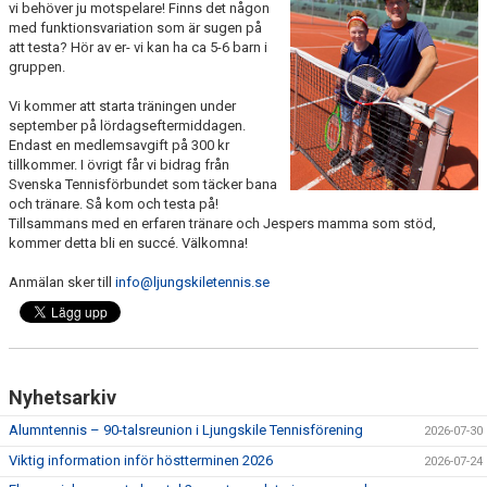
vi behöver ju motspelare! Finns det någon
med funktionsvariation som är sugen på
att testa? Hör av er- vi kan ha ca 5-6 barn i
gruppen.
Vi kommer att starta träningen under
september på lördagseftermiddagen.
Endast en medlemsavgift på 300 kr
tillkommer. I övrigt får vi bidrag från
Svenska Tennisförbundet som täcker bana
och tränare. Så kom och testa på!
Tillsammans med en erfaren tränare och Jespers mamma som stöd,
kommer detta bli en succé. Välkomna!
Anmälan sker till
info@ljungskiletennis.se
Nyhetsarkiv
Alumntennis – 90-talsreunion i Ljungskile Tennisförening
2026-07-30
Viktig information inför höstterminen 2026
2026-07-24