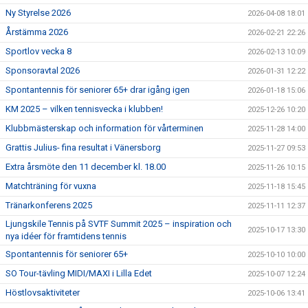
Ny Styrelse 2026
2026-04-08 18:01
Årstämma 2026
2026-02-21 22:26
Sportlov vecka 8
2026-02-13 10:09
Sponsoravtal 2026
2026-01-31 12:22
Spontantennis för seniorer 65+ drar igång igen
2026-01-18 15:06
KM 2025 – vilken tennisvecka i klubben!
2025-12-26 10:20
Klubbmästerskap och information för vårterminen
2025-11-28 14:00
Grattis Julius- fina resultat i Vänersborg
2025-11-27 09:53
Extra årsmöte den 11 december kl. 18.00
2025-11-26 10:15
Matchträning för vuxna
2025-11-18 15:45
Tränarkonferens 2025
2025-11-11 12:37
Ljungskile Tennis på SVTF Summit 2025 – inspiration och
2025-10-17 13:30
nya idéer för framtidens tennis
Spontantennis för seniorer 65+
2025-10-10 10:00
SO Tour-tävling MIDI/MAXI i Lilla Edet
2025-10-07 12:24
Höstlovsaktiviteter
2025-10-06 13:41