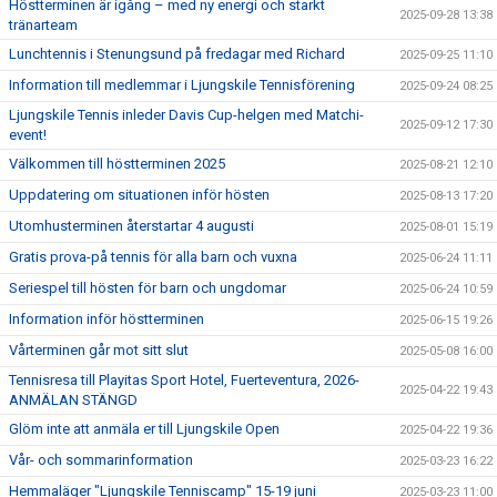
Höstterminen är igång – med ny energi och starkt
2025-09-28 13:38
tränarteam
Lunchtennis i Stenungsund på fredagar med Richard
2025-09-25 11:10
Information till medlemmar i Ljungskile Tennisförening
2025-09-24 08:25
Ljungskile Tennis inleder Davis Cup-helgen med Matchi-
2025-09-12 17:30
event!
Välkommen till höstterminen 2025
2025-08-21 12:10
Uppdatering om situationen inför hösten
2025-08-13 17:20
Utomhusterminen återstartar 4 augusti
2025-08-01 15:19
Gratis prova-på tennis för alla barn och vuxna
2025-06-24 11:11
Seriespel till hösten för barn och ungdomar
2025-06-24 10:59
Information inför höstterminen
2025-06-15 19:26
Vårterminen går mot sitt slut
2025-05-08 16:00
Tennisresa till Playitas Sport Hotel, Fuerteventura, 2026-
2025-04-22 19:43
ANMÄLAN STÄNGD
Glöm inte att anmäla er till Ljungskile Open
2025-04-22 19:36
Vår- och sommarinformation
2025-03-23 16:22
Hemmaläger "Ljungskile Tenniscamp" 15-19 juni
2025-03-23 11:00