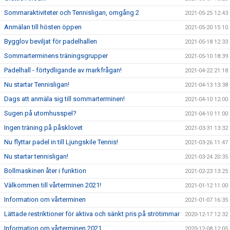
Sommaraktiviteter och Tennisligan, omgång 2
2021-05-25 12:43
Anmälan till hösten öppen
2021-05-20 15:10
Bygglov beviljat för padelhallen
2021-05-18 12:33
Sommarterminens träningsgrupper
2021-05-10 18:39
Padelhall - förtydligande av markfrågan!
2021-04-22 21:18
Nu startar Tennisligan!
2021-04-13 13:38
Dags att anmäla sig till sommarterminen!
2021-04-10 12:00
Sugen på utomhusspel?
2021-04-10 11:00
Ingen träning på påsklovet
2021-03-31 13:32
Nu flyttar padel in till Ljungskile Tennis!
2021-03-26 11:47
Nu startar tennisligan!
2021-03-24 20:35
Bollmaskinen åter i funktion
2021-02-23 13:25
Välkommen till vårterminen 2021!
2021-01-12 11:00
Information om vårterminen
2021-01-07 16:35
Lättade restriktioner för aktiva och sänkt pris på strötimmar
2020-12-17 12:32
Information om vårterminen 2021
2020-12-08 12:05