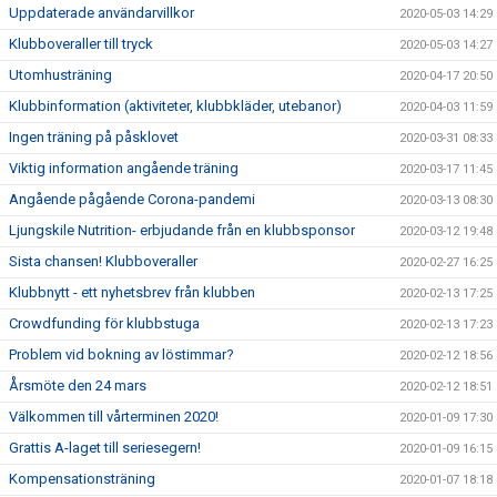
Uppdaterade användarvillkor
2020-05-03 14:29
Klubboveraller till tryck
2020-05-03 14:27
Utomhusträning
2020-04-17 20:50
Klubbinformation (aktiviteter, klubbkläder, utebanor)
2020-04-03 11:59
Ingen träning på påsklovet
2020-03-31 08:33
Viktig information angående träning
2020-03-17 11:45
Angående pågående Corona-pandemi
2020-03-13 08:30
Ljungskile Nutrition- erbjudande från en klubbsponsor
2020-03-12 19:48
Sista chansen! Klubboveraller
2020-02-27 16:25
Klubbnytt - ett nyhetsbrev från klubben
2020-02-13 17:25
Crowdfunding för klubbstuga
2020-02-13 17:23
Problem vid bokning av löstimmar?
2020-02-12 18:56
Årsmöte den 24 mars
2020-02-12 18:51
Välkommen till vårterminen 2020!
2020-01-09 17:30
Grattis A-laget till seriesegern!
2020-01-09 16:15
Kompensationsträning
2020-01-07 18:18