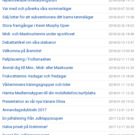
Nyrenoverade omklädningsrum
2018-03-08 19:13
Var med och påverka våra sommarläger
2018-03-07 20:00
Sälj lotter för att subventionera ditt barns tennisläger
2018-03-07 19:58
Stora framgångar i Kevin Murphy Open
2018-02-26 18:52
Midi- och Maxitourtennis under sportlovet
2018-02-26 18:48
Debattartikel om våra utebanor
2018-02-15 13:47
Välkomna på årsmöte!
2018-02-13 09:34
Pallplacering i Trollsmashen
2018-02-11 11:00
Anmäl dig till Mini-, Midi- eller Maxitouren
2018-02-04 16:33
Frukosttennis- tisdagar och fredagar
2018-01-15 18:00
Vårterminens träningsgrupper och tider
2018-01-11 12:42
Hämta MedlemsAppen till din mobiltelefon/surfplatta
2018-01-11 12:25
Presentation av vår nya tränare Olivia
2018-01-03 19:52
Annandagsdubbeln 2017
2017-12-31 12:47
En julhälsning från Julklappscupen
2017-12-25 18:06
Halva priset på löstimmar!
2017-12-17 20:33