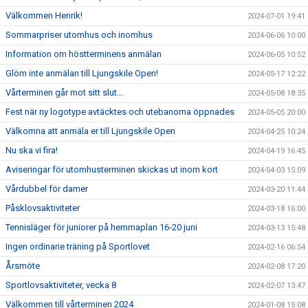
Välkommen Henrik!
2024-07-01 19:41
Sommarpriser utomhus och inomhus
2024-06-06 10:00
Information om höstterminens anmälan
2024-06-05 10:52
Glöm inte anmälan till Ljungskile Open!
2024-05-17 12:22
Vårterminen går mot sitt slut...
2024-05-08 18:35
Fest när ny logotype avtäcktes och utebanorna öppnades
2024-05-05 20:00
Välkomna att anmäla er till Ljungskile Open
2024-04-25 10:24
Nu ska vi fira!
2024-04-19 16:45
Aviseringar för utomhusterminen skickas ut inom kort
2024-04-03 15:09
Vårdubbel för damer
2024-03-20 11:44
Påsklovsaktiviteter
2024-03-18 16:00
Tennisläger för juniorer på hemmaplan 16-20 juni
2024-03-13 15:48
Ingen ordinarie träning på Sportlovet
2024-02-16 06:54
Årsmöte
2024-02-08 17:20
Sportlovsaktiviteter, vecka 8
2024-02-07 13:47
Välkommen till vårterminen 2024
2024-01-08 15:08