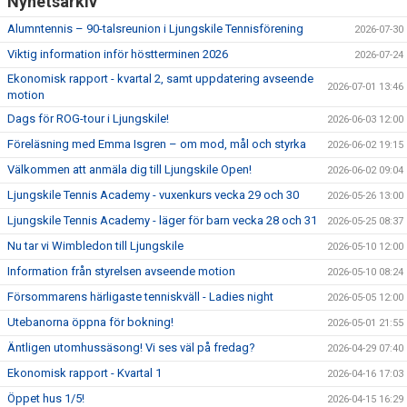
Nyhetsarkiv
Alumntennis – 90-talsreunion i Ljungskile Tennisförening
2026-07-30
Viktig information inför höstterminen 2026
2026-07-24
Ekonomisk rapport - kvartal 2, samt uppdatering avseende
2026-07-01 13:46
motion
Dags för ROG-tour i Ljungskile!
2026-06-03 12:00
Föreläsning med Emma Isgren – om mod, mål och styrka
2026-06-02 19:15
Välkommen att anmäla dig till Ljungskile Open!
2026-06-02 09:04
Ljungskile Tennis Academy - vuxenkurs vecka 29 och 30
2026-05-26 13:00
Ljungskile Tennis Academy - läger för barn vecka 28 och 31
2026-05-25 08:37
Nu tar vi Wimbledon till Ljungskile
2026-05-10 12:00
Information från styrelsen avseende motion
2026-05-10 08:24
Försommarens härligaste tenniskväll - Ladies night
2026-05-05 12:00
Utebanorna öppna för bokning!
2026-05-01 21:55
Äntligen utomhussäsong! Vi ses väl på fredag?
2026-04-29 07:40
Ekonomisk rapport - Kvartal 1
2026-04-16 17:03
Öppet hus 1/5!
2026-04-15 16:29