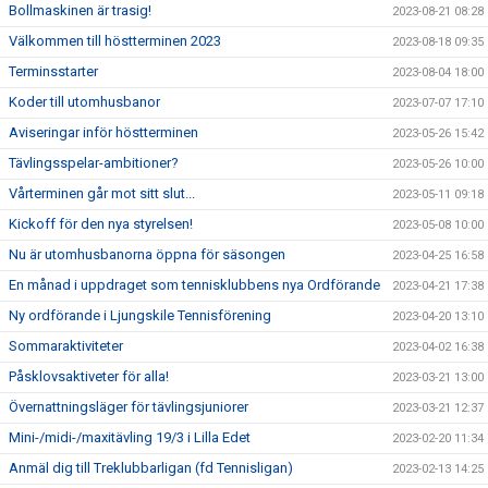
Bollmaskinen är trasig!
2023-08-21 08:28
Välkommen till höstterminen 2023
2023-08-18 09:35
Terminsstarter
2023-08-04 18:00
Koder till utomhusbanor
2023-07-07 17:10
Aviseringar inför höstterminen
2023-05-26 15:42
Tävlingsspelar-ambitioner?
2023-05-26 10:00
Vårterminen går mot sitt slut...
2023-05-11 09:18
Kickoff för den nya styrelsen!
2023-05-08 10:00
Nu är utomhusbanorna öppna för säsongen
2023-04-25 16:58
En månad i uppdraget som tennisklubbens nya Ordförande
2023-04-21 17:38
Ny ordförande i Ljungskile Tennisförening
2023-04-20 13:10
Sommaraktiviteter
2023-04-02 16:38
Påsklovsaktiveter för alla!
2023-03-21 13:00
Övernattningsläger för tävlingsjuniorer
2023-03-21 12:37
Mini-/midi-/maxitävling 19/3 i Lilla Edet
2023-02-20 11:34
Anmäl dig till Treklubbarligan (fd Tennisligan)
2023-02-13 14:25