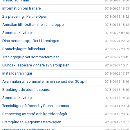
Trevlig sommar!
2018-06-24 19:30
Information om tränare
2018-06-24 18:53
2:a placering i Partille Open
2018-06-15 18:52
Anmälan till höstterminen är nu öppen
2018-06-11 18:12
Sommaraktiviteter
2018-05-28 09:15
Dina personuppgifter i föreningen
2018-05-24 22:03
Ronnebylägret fulltecknat
2018-05-22 20:39
Träningsgrupper sommarterminen
2018-05-07 10:41
Ljungskilespelare vinnare av Säröspelen
2018-05-07 10:01
Inställda träningar
2018-04-28 17:27
Avanmälan till sommarterminen senast den 30 april
2018-04-16 18:46
Efterlängtade utomhusbanor
2018-04-16 18:10
Sommaraktiviteter
2018-04-16 18:05
Tennisläger på Ronneby Brunn i sommar
2018-04-11 20:54
Renovering av entré och korridor pågår
2018-03-19 20:36
Framgångar i Regionmästerskapen
2018-03-19 18:07