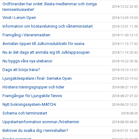
Ordföranden har ordet: Bästa medlemmar och övriga
2018-12-22 22:45
tennisentusiaster!
Vinst i Lerum Open
2018-12-09 19:59
Information om höstavslutning och vårterminsstart
2018-12-01 11:30
Framgång i Vänersmashen
2018-11-30 15:15
Anmälan öppen till Julkorvsdubbeln för vuxna
2018-11-15 17:42
Nu är det dags att anmäla sig till Julklappscupen
2018-11-14 20:42
Nu byggs våra nya utebanor
2018-10-22 20:36
Dags att börja träna?
2018-10-10 13:57
Ljungskilespelare i final- Serneke Open
2018-09-23 19:52
Höstens träningsgrupper och tider
2018-08-27 19:01
Framgångar för Ljungskile Tennis
2018-08-27 07:22
Nytt bokningssystem-MATCHi
2018-08-23 10:21
Schema och terminsstart
2018-08-20
Uppstartsinformation sommar-/hösttermin
2018-08-09 08:01
Behöver du svalka dig i tennishallen?
2018-07-31 15:48