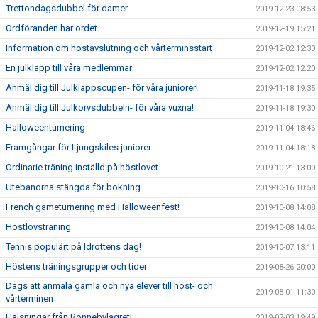
Trettondagsdubbel för damer
2019-12-23 08:53
Ordföranden har ordet
2019-12-19 15:21
Information om höstavslutning och vårterminsstart
2019-12-02 12:30
En julklapp till våra medlemmar
2019-12-02 12:20
Anmäl dig till Julklappscupen- för våra juniorer!
2019-11-18 19:35
Anmäl dig till Julkorvsdubbeln- för våra vuxna!
2019-11-18 19:30
Halloweenturnering
2019-11-04 18:46
Framgångar för Ljungskiles juniorer
2019-11-04 18:18
Ordinarie träning inställd på höstlovet
2019-10-21 13:00
Utebanorna stängda för bokning
2019-10-16 10:58
French gameturnering med Halloweenfest!
2019-10-08 14:08
Höstlovsträning
2019-10-08 14:04
Tennis populärt på Idrottens dag!
2019-10-07 13:11
Höstens träningsgrupper och tider
2019-08-26 20:00
Dags att anmäla gamla och nya elever till höst- och
2019-08-01 11:30
vårterminen
Hälsningar från Ronnebylägret!
2019-07-03 19:49