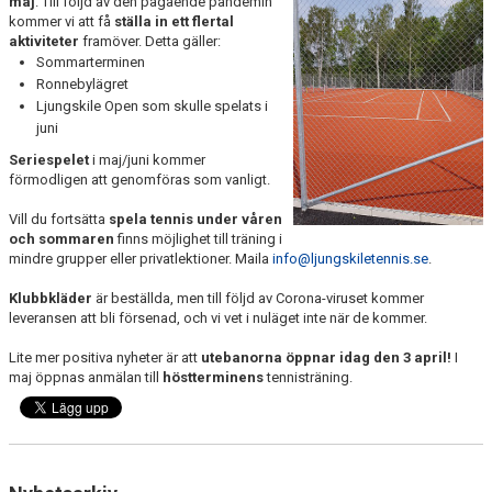
maj
. Till följd av den pågående pandemin
kommer vi att få
ställa in ett flertal
aktiviteter
framöver. Detta gäller:
Sommarterminen
Ronnebylägret
Ljungskile Open som skulle spelats i
juni
Seriespelet
i maj/juni kommer
förmodligen att genomföras som vanligt.
Vill du fortsätta
spela tennis under våren
och sommaren
finns möjlighet till träning i
mindre grupper eller privatlektioner. Maila
info@ljungskiletennis.se
.
Klubbkläder
är beställda, men till följd av Corona-viruset kommer
leveransen att bli försenad, och vi vet i nuläget inte när de kommer.
Lite mer positiva nyheter är att
utebanorna öppnar idag den 3 april!
I
maj öppnas anmälan till
höstterminens
tennisträning.