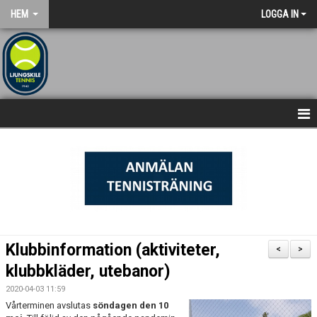
HEM
LOGGA IN
NYHETSARKIV
STARTSIDA
Klubbinformation (aktiviteter,
<
>
klubbkläder, utebanor)
2020-04-03 11:59
Vårterminen avslutas
söndagen den 10