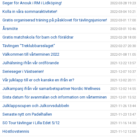
Seger för Anouk i RM i Lidköping!
2022-03-28 19:23
Kolla in våra sommaraktiviteter!
2022-03-04 10:21
Gratis organiserad träning på påsklovet för tävlingsjuniorer!
2022-03-01 17:00
Årsmöte
2022-03-01 10:46
Gratis matchskola för barn och föräldrar
2022-02-28 18:00
Tävlingen "Treklubbarsslaget"
2022-02-27 20:30
Välkommen till vårterminen 2022
2022-01-08 11:05
Julhälsning ifrån vår ordförande
2021-12-22 13:57
Serieseger i Västserien!
2021-12-07 10:37
Vår julklapp till er och kanske en ifrån er?
2021-12-02 20:11
Julkampanj ifrån vår samarbetspartner Nordic Wellness
2021-12-02 14:55
Sista datum för avanmälan och information om vårterminen
2021-12-01 15:52
Julklappscupen och Julkorvsdubbeln
2021-11-26 13:44
Senaste nytt om Padelhallen
2021-11-23 13:47
SO Tour tävlingar i Lilla Edet 5/12
2021-11-16 14:30
Höstlovstennis
2021-11-12 12:00