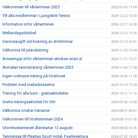
Välkommen till vårterminen 2025
2025-01-05 17:04
Till alla medlemmar i Ljungskile Tennis
2024-12-22 10:00
Information inför vårterminen
2024-12-17 16:00
Mellandagsdubbel
2024-12-12 15:35
Serviceavgift vid bokning av strötimmar
2024-12-10 10:41
Välkomna till julavslutning
2024-11-25 15:49
Aviseringar inför vårterminen skickas snart ut
2024-11-21 15:27
Anmälan tennisträning vårterminen 2025
2024-11-04 17:58
Ingen ordinarie träning på höstlovet
2024-10-26 11:00
Problem med mailadresserna
2024-10-13 17:24
Träning för alla barn - gratisaktiviteter
2024-10-11 11:16
Gratis träningsaktivitet för 65+
2024-09-26 10:00
Välkomna önskar tränarna!
2024-08-27 08:07
Välkommen till höstterminen 2024
2024-08-19 07:50
Utomhusterminen återstartar 12 augusti
2024-08-02 16:36
Tennisresa till Playitas Sport Hotel, Fuerteventura
2024-07-02 10:09