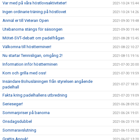
Var med på våra höstlovsaktiviteter!
2021-10-24 15:44
Ingen ordinarie träning på höstlovet
2021-10-24 14:26
Anmäl er till Veteran Open
2021-09-30 19:48
Utebanorna stängs för säsongen
2021-09-30 19:44
Mötet-SVT-debatt om padelfrågan
2021-08-28 15:45
Välkomna till höstterminen!
2021-08-22 10:27
Nu startar Tennisligan, omgång 2!
2021-08-15 19:16
Information inför höstterminen
2021-07-30 20:00
Kom och grilla med oss!
2021-07-30 19:59
Insändare Bohusläningen från styrelsen angående
2021-07-27 18:51
padelhall
Fakta kring padelhallens utbredning
2021-07-20 19:09
Serieseger!
2021-06-28 09:52
Sommarpriser på banorna
2021-06-24 19:01
Onsdagsdubbel
2021-06-23 19:18
Sommaravslutning
2021-06-15 09:32
Grattis Anouk!
2021-06-07 13:20