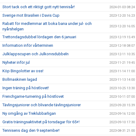
Stort tack och ett riktigt gott nytt tennisår!
2024-01-03 08:24
Sverige mot Brasilien i Davis Cup
2023-12-20 16:23
Rabatt för medlemmar att boka bana under jul- och
2023-12-20 16:05
nyårshelgen
Trettondagsdubbel lördagen den 6 januari
2023-12-19 15:49
Information inför vårterminen
2023-12-18 08:07
Julklappscupen och Julkorvsdubbeln
2023-12-11 10:35
Nyheter inför jul
2023-11-21 19:45
Köp Bingolotter av oss!
2023-11-14 11:00
Bollmaskinen lagad
2023-11-13 14:00
Ingen träning på höstlovet!
2023-10-25 13:30
Frenchgame-turnering på höstlovet
2023-10-11 07:00
Tävlingsjuniorer och blivande tävlingsjuniorer
2023-09-20 15:39
Ny omgång av Treklubbarligan
2023-09-16 12:00
Gratis träningsaktivitet på torsdagar för 65+!
2023-09-10 17:30
Tennisens dag den 9 september!
2023-08-31 21:00