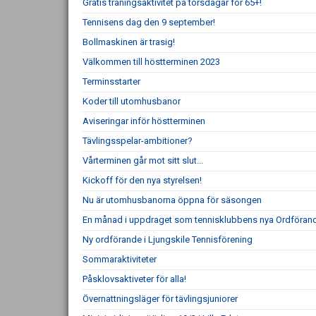
Gratis träningsaktivitet på torsdagar för 65+!
Tennisens dag den 9 september!
Bollmaskinen är trasig!
Välkommen till höstterminen 2023
Terminsstarter
Koder till utomhusbanor
Aviseringar inför höstterminen
Tävlingsspelar-ambitioner?
Vårterminen går mot sitt slut...
Kickoff för den nya styrelsen!
Nu är utomhusbanorna öppna för säsongen
En månad i uppdraget som tennisklubbens nya Ordföran
Ny ordförande i Ljungskile Tennisförening
Sommaraktiviteter
Påsklovsaktiveter för alla!
Övernattningsläger för tävlingsjuniorer