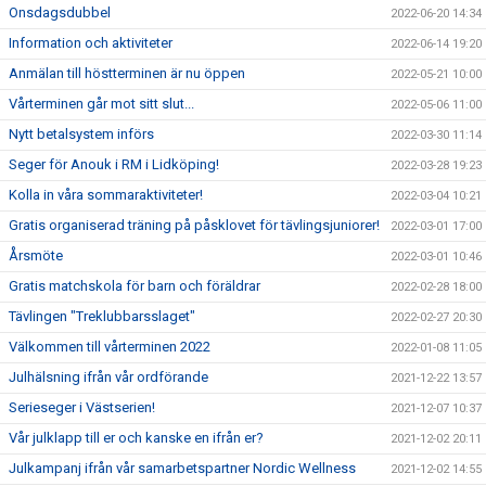
Onsdagsdubbel
2022-06-20 14:34
Information och aktiviteter
2022-06-14 19:20
Anmälan till höstterminen är nu öppen
2022-05-21 10:00
Vårterminen går mot sitt slut...
2022-05-06 11:00
Nytt betalsystem införs
2022-03-30 11:14
Seger för Anouk i RM i Lidköping!
2022-03-28 19:23
Kolla in våra sommaraktiviteter!
2022-03-04 10:21
Gratis organiserad träning på påsklovet för tävlingsjuniorer!
2022-03-01 17:00
Årsmöte
2022-03-01 10:46
Gratis matchskola för barn och föräldrar
2022-02-28 18:00
Tävlingen "Treklubbarsslaget"
2022-02-27 20:30
Välkommen till vårterminen 2022
2022-01-08 11:05
Julhälsning ifrån vår ordförande
2021-12-22 13:57
Serieseger i Västserien!
2021-12-07 10:37
Vår julklapp till er och kanske en ifrån er?
2021-12-02 20:11
Julkampanj ifrån vår samarbetspartner Nordic Wellness
2021-12-02 14:55