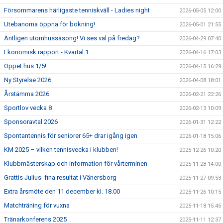
Försommarens härligaste tenniskväll - Ladies night
2026-05-05 12:00
Utebanorna öppna för bokning!
2026-05-01 21:55
Äntligen utomhussäsong! Vi ses väl på fredag?
2026-04-29 07:40
Ekonomisk rapport - Kvartal 1
2026-04-16 17:03
Öppet hus 1/5!
2026-04-15 16:29
Ny Styrelse 2026
2026-04-08 18:01
Årstämma 2026
2026-02-21 22:26
Sportlov vecka 8
2026-02-13 10:09
Sponsoravtal 2026
2026-01-31 12:22
Spontantennis för seniorer 65+ drar igång igen
2026-01-18 15:06
KM 2025 – vilken tennisvecka i klubben!
2025-12-26 10:20
Klubbmästerskap och information för vårterminen
2025-11-28 14:00
Grattis Julius- fina resultat i Vänersborg
2025-11-27 09:53
Extra årsmöte den 11 december kl. 18.00
2025-11-26 10:15
Matchträning för vuxna
2025-11-18 15:45
Tränarkonferens 2025
2025-11-11 12:37