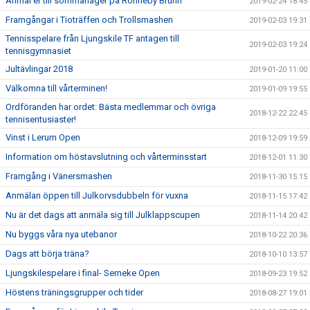
Anmäl er till sommarläger på Ronneby Brunn
2019-02-24 18:45
Framgångar i Tioträffen och Trollsmashen
2019-02-03 19:31
Tennisspelare från Ljungskile TF antagen till
2019-02-03 19:24
tennisgymnasiet
Jultävlingar 2018
2019-01-20 11:00
Välkomna till vårterminen!
2019-01-09 19:55
Ordföranden har ordet: Bästa medlemmar och övriga
2018-12-22 22:45
tennisentusiaster!
Vinst i Lerum Open
2018-12-09 19:59
Information om höstavslutning och vårterminsstart
2018-12-01 11:30
Framgång i Vänersmashen
2018-11-30 15:15
Anmälan öppen till Julkorvsdubbeln för vuxna
2018-11-15 17:42
Nu är det dags att anmäla sig till Julklappscupen
2018-11-14 20:42
Nu byggs våra nya utebanor
2018-10-22 20:36
Dags att börja träna?
2018-10-10 13:57
Ljungskilespelare i final- Serneke Open
2018-09-23 19:52
Höstens träningsgrupper och tider
2018-08-27 19:01