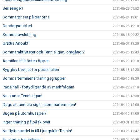
Serieseger!
2021-06-28 09:52
Sommarpriser på banorna
2021-06-24 19:01
Onsdagsdubbel
2021-06-23 19:18
Sommaravslutning
2021-06-15 09:32
Grattis Anouk!
2021-06-07 13:20
Sommaraktiviteter och Tennisligan, omgång 2
2021-05-25 12:43
Anmälan till hösten öppen
2021-05-20 15:10
Bygglov beviljat för padelhallen
2021-05-18 12:33
Sommarterminens träningsgrupper
2021-05-10 18:39
Padelhall - förtydligande av markfrågan!
2021-04-22 21:18
Nu startar Tennisligan!
2021-04-13 13:38
Dags att anmäla sig till sommarterminen!
2021-04-10 12:00
Sugen på utomhusspel?
2021-04-10 11:00
Ingen träning på påsklovet
2021-03-31 13:32
Nu flyttar padel in till Ljungskile Tennis!
2021-03-26 11:47
Nu startar tennisligan!
2021-03-24 20:35