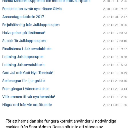
Hämta MedlemsAppen till din mobiltelefon/surfplatta
2018-01-11 12:25
Presentation av vår nya tränare Olivia
2018-01-03 19:52
Annandagsdubbeln 2017
2017-12-31 12:47
En julhälsning från Julklappscupen
2017-12-25 18:06
Halva priset på löstimmar!
2017-12-17 20:33
Succé för Julklappscupen!
2017-12-17 20:10
Finalisterna i Julkorvsdubbeln
2017-12-16 19:37
Lottning Julklappscupen
2017-12-15 18:38
Lottning Julkorvsdubbeln
2017-12-14 15:53
God Jul och Gott Nytt Tennisår!
2017-12-10 18:49
Seriesegrar för Ljungskile!
2017-11-29 20:40
Framgångar i Vänersmashen
2017-11-20 13:14
Välkommen till vår nya hemsida!
2017-11-13 12:36
Några ord från vår ordförande
2017-11-06 11:56
Dags att anmäla sig till Julkorvsdubbeln
2017-11-04 14:28
Dags att anmäla sig till Julklappscupen
För att hemsidan ska fungera korrekt använder vi nödvändiga
2017-11-04 13:46
cookies från SportAdmin. Dessa går inte att stänga av.