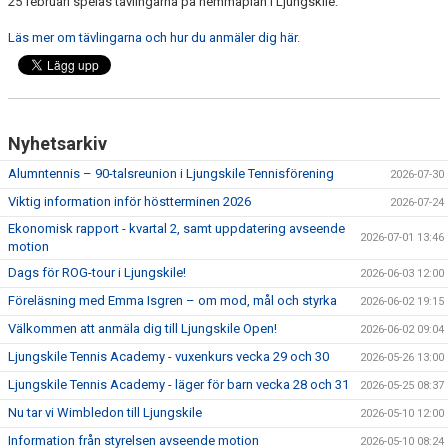
25 februari spelas tävlingarna på hemmaplan i Ljungskile.
Läs mer om tävlingarna och hur du anmäler dig här.
Nyhetsarkiv
Alumntennis – 90-talsreunion i Ljungskile Tennisförening
2026-07-30
Viktig information inför höstterminen 2026
2026-07-24
Ekonomisk rapport - kvartal 2, samt uppdatering avseende
2026-07-01 13:46
motion
Dags för ROG-tour i Ljungskile!
2026-06-03 12:00
Föreläsning med Emma Isgren – om mod, mål och styrka
2026-06-02 19:15
Välkommen att anmäla dig till Ljungskile Open!
2026-06-02 09:04
Ljungskile Tennis Academy - vuxenkurs vecka 29 och 30
2026-05-26 13:00
Ljungskile Tennis Academy - läger för barn vecka 28 och 31
2026-05-25 08:37
Nu tar vi Wimbledon till Ljungskile
2026-05-10 12:00
Information från styrelsen avseende motion
2026-05-10 08:24