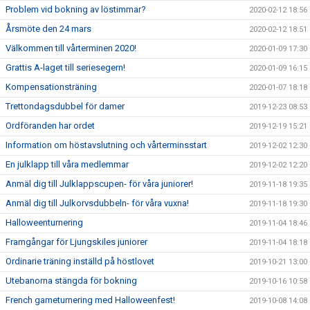
Problem vid bokning av löstimmar?
2020-02-12 18:56
Årsmöte den 24 mars
2020-02-12 18:51
Välkommen till vårterminen 2020!
2020-01-09 17:30
Grattis A-laget till seriesegern!
2020-01-09 16:15
Kompensationsträning
2020-01-07 18:18
Trettondagsdubbel för damer
2019-12-23 08:53
Ordföranden har ordet
2019-12-19 15:21
Information om höstavslutning och vårterminsstart
2019-12-02 12:30
En julklapp till våra medlemmar
2019-12-02 12:20
Anmäl dig till Julklappscupen- för våra juniorer!
2019-11-18 19:35
Anmäl dig till Julkorvsdubbeln- för våra vuxna!
2019-11-18 19:30
Halloweenturnering
2019-11-04 18:46
Framgångar för Ljungskiles juniorer
2019-11-04 18:18
Ordinarie träning inställd på höstlovet
2019-10-21 13:00
Utebanorna stängda för bokning
2019-10-16 10:58
French gameturnering med Halloweenfest!
2019-10-08 14:08