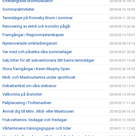
Efterlängtade utomhusbanor
2018-04-16 18:10
Sommaraktiviteter
2018-04-16 18:05
Tennisläger på Ronneby Brunn i sommar
2018-04-11 20:54
Renovering av entré och korridor pågår
2018-03-19 20:36
Framgångar i Regionmästerskapen
2018-03-19 18:07
Nyrenoverade omklädningsrum
2018-03-08 19:13
Var med och påverka våra sommarläger
2018-03-07 20:00
Sälj lotter för att subventionera ditt barns tennisläger
2018-03-07 19:58
Stora framgångar i Kevin Murphy Open
2018-02-26 18:52
Midi- och Maxitourtennis under sportlovet
2018-02-26 18:48
Debattartikel om våra utebanor
2018-02-15 13:47
Välkomna på årsmöte!
2018-02-13 09:34
Pallplacering i Trollsmashen
2018-02-11 11:00
Anmäl dig till Mini-, Midi- eller Maxitouren
2018-02-04 16:33
Frukosttennis- tisdagar och fredagar
2018-01-15 18:00
Vårterminens träningsgrupper och tider
2018-01-11 12:42