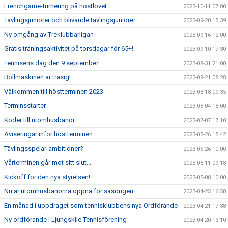
Frenchgame-turnering på höstlovet
2023-10-11 07:00
Tävlingsjuniorer och blivande tävlingsjuniorer
2023-09-20 15:39
Ny omgång av Treklubbarligan
2023-09-16 12:00
Gratis träningsaktivitet på torsdagar för 65+!
2023-09-10 17:30
Tennisens dag den 9 september!
2023-08-31 21:00
Bollmaskinen är trasig!
2023-08-21 08:28
Välkommen till höstterminen 2023
2023-08-18 09:35
Terminsstarter
2023-08-04 18:00
Koder till utomhusbanor
2023-07-07 17:10
Aviseringar inför höstterminen
2023-05-26 15:42
Tävlingsspelar-ambitioner?
2023-05-26 10:00
Vårterminen går mot sitt slut...
2023-05-11 09:18
Kickoff för den nya styrelsen!
2023-05-08 10:00
Nu är utomhusbanorna öppna för säsongen
2023-04-25 16:58
En månad i uppdraget som tennisklubbens nya Ordförande
2023-04-21 17:38
Ny ordförande i Ljungskile Tennisförening
2023-04-20 13:10