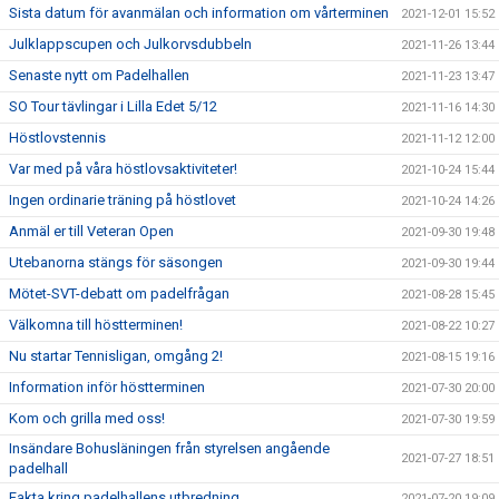
Sista datum för avanmälan och information om vårterminen
2021-12-01 15:52
Julklappscupen och Julkorvsdubbeln
2021-11-26 13:44
Senaste nytt om Padelhallen
2021-11-23 13:47
SO Tour tävlingar i Lilla Edet 5/12
2021-11-16 14:30
Höstlovstennis
2021-11-12 12:00
Var med på våra höstlovsaktiviteter!
2021-10-24 15:44
Ingen ordinarie träning på höstlovet
2021-10-24 14:26
Anmäl er till Veteran Open
2021-09-30 19:48
Utebanorna stängs för säsongen
2021-09-30 19:44
Mötet-SVT-debatt om padelfrågan
2021-08-28 15:45
Välkomna till höstterminen!
2021-08-22 10:27
Nu startar Tennisligan, omgång 2!
2021-08-15 19:16
Information inför höstterminen
2021-07-30 20:00
Kom och grilla med oss!
2021-07-30 19:59
Insändare Bohusläningen från styrelsen angående
2021-07-27 18:51
padelhall
Fakta kring padelhallens utbredning
2021-07-20 19:09