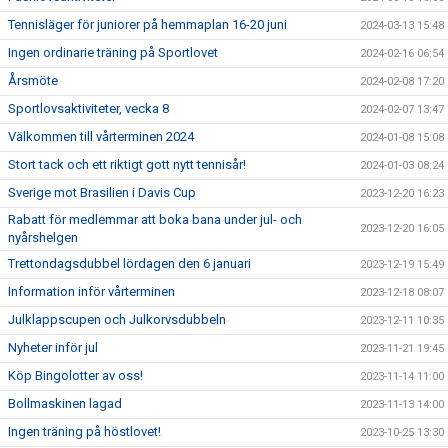
Tennisläger för juniorer på hemmaplan 16-20 juni
2024-03-13 15:48
Ingen ordinarie träning på Sportlovet
2024-02-16 06:54
Årsmöte
2024-02-08 17:20
Sportlovsaktiviteter, vecka 8
2024-02-07 13:47
Välkommen till vårterminen 2024
2024-01-08 15:08
Stort tack och ett riktigt gott nytt tennisår!
2024-01-03 08:24
Sverige mot Brasilien i Davis Cup
2023-12-20 16:23
Rabatt för medlemmar att boka bana under jul- och
2023-12-20 16:05
nyårshelgen
Trettondagsdubbel lördagen den 6 januari
2023-12-19 15:49
Information inför vårterminen
2023-12-18 08:07
Julklappscupen och Julkorvsdubbeln
2023-12-11 10:35
Nyheter inför jul
2023-11-21 19:45
Köp Bingolotter av oss!
2023-11-14 11:00
Bollmaskinen lagad
2023-11-13 14:00
Ingen träning på höstlovet!
2023-10-25 13:30