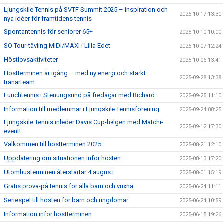
Ljungskile Tennis på SVTF Summit 2025 – inspiration och
2025-10-17 13:30
nya idéer för framtidens tennis
Spontantennis för seniorer 65+
2025-10-10 10:00
SO Tour-tävling MIDI/MAXI i Lilla Edet
2025-10-07 12:24
Höstlovsaktiviteter
2025-10-06 13:41
Höstterminen är igång – med ny energi och starkt
2025-09-28 13:38
tränarteam
Lunchtennis i Stenungsund på fredagar med Richard
2025-09-25 11:10
Information till medlemmar i Ljungskile Tennisförening
2025-09-24 08:25
Ljungskile Tennis inleder Davis Cup-helgen med Matchi-
2025-09-12 17:30
event!
Välkommen till höstterminen 2025
2025-08-21 12:10
Uppdatering om situationen inför hösten
2025-08-13 17:20
Utomhusterminen återstartar 4 augusti
2025-08-01 15:19
Gratis prova-på tennis för alla barn och vuxna
2025-06-24 11:11
Seriespel till hösten för barn och ungdomar
2025-06-24 10:59
Information inför höstterminen
2025-06-15 19:26