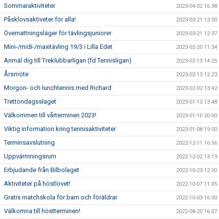
Sommaraktiviteter
2023-04-02 16:38
Påsklovsaktiveter för alla!
2023-03-21 13:00
Övernattningsläger för tävlingsjuniorer
2023-03-21 12:37
Mini-/midi-/maxitävling 19/3 i Lilla Edet
2023-02-20 11:34
Anmäl dig till Treklubbarligan (fd Tennisligan)
2023-02-13 14:25
Årsmöte
2023-02-13 12:23
Morgon- och lunchtennis med Richard
2023-02-02 13:42
Trettondagsslaget
2023-01-13 13:48
Välkommen till vårterminen 2023!
2023-01-10 20:00
Viktig information kring tennisaktiviteter
2023-01-08 19:00
Terminsavslutning
2022-12-11 16:56
Uppvärmningsrum
2022-12-02 13:19
Erbjudande från Bilbolaget
2022-10-23 12:00
Aktiviteter på höstlovet!
2022-10-07 11:05
Gratis matchskola för barn och föräldrar
2022-10-03 16:00
Välkomna till höstterminen!
2022-08-20 16:07