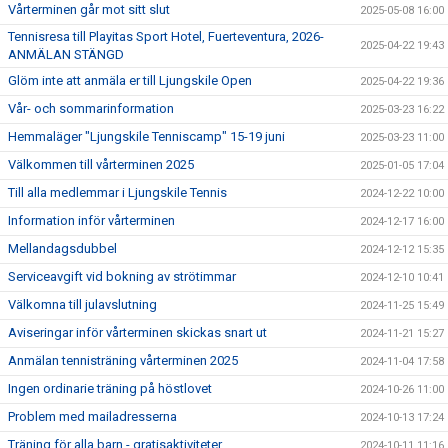
Vårterminen går mot sitt slut
2025-05-08 16:00
Tennisresa till Playitas Sport Hotel, Fuerteventura, 2026-
2025-04-22 19:43
ANMÄLAN STÄNGD
Glöm inte att anmäla er till Ljungskile Open
2025-04-22 19:36
Vår- och sommarinformation
2025-03-23 16:22
Hemmaläger "Ljungskile Tenniscamp" 15-19 juni
2025-03-23 11:00
Välkommen till vårterminen 2025
2025-01-05 17:04
Till alla medlemmar i Ljungskile Tennis
2024-12-22 10:00
Information inför vårterminen
2024-12-17 16:00
Mellandagsdubbel
2024-12-12 15:35
Serviceavgift vid bokning av strötimmar
2024-12-10 10:41
Välkomna till julavslutning
2024-11-25 15:49
Aviseringar inför vårterminen skickas snart ut
2024-11-21 15:27
Anmälan tennisträning vårterminen 2025
2024-11-04 17:58
Ingen ordinarie träning på höstlovet
2024-10-26 11:00
Problem med mailadresserna
2024-10-13 17:24
Träning för alla barn - gratisaktiviteter
2024-10-11 11:16