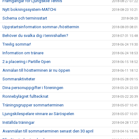
Framgångar för Ljungskile Tennis
2018-08-27 07:22
Nytt bokningssystem-MATCHi
2018-08-23 10:21
Schema och terminsstart
2018-08-20
Uppstartsinformation sommar-/hösttermin
2018-08-09 08:01
Behöver du svalka dig i tennishallen?
2018-07-31 15:48
Trevlig sommar!
2018-06-24 19:30
Information om tränare
2018-06-24 18:53
2:a placering i Partille Open
2018-06-15 18:52
Anmälan till höstterminen är nu öppen
2018-06-11 18:12
Sommaraktiviteter
2018-05-28 09:15
Dina personuppgifter i föreningen
2018-05-24 22:03
Ronnebylägret fulltecknat
2018-05-22 20:39
Träningsgrupper sommarterminen
2018-05-07 10:41
Ljungskilespelare vinnare av Säröspelen
2018-05-07 10:01
Inställda träningar
2018-04-28 17:27
Avanmälan till sommarterminen senast den 30 april
2018-04-16 18:46