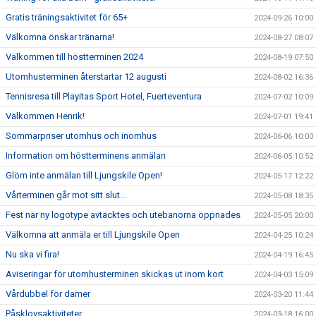
Gratis träningsaktivitet för 65+
2024-09-26 10:00
Välkomna önskar tränarna!
2024-08-27 08:07
Välkommen till höstterminen 2024
2024-08-19 07:50
Utomhusterminen återstartar 12 augusti
2024-08-02 16:36
Tennisresa till Playitas Sport Hotel, Fuerteventura
2024-07-02 10:09
Välkommen Henrik!
2024-07-01 19:41
Sommarpriser utomhus och inomhus
2024-06-06 10:00
Information om höstterminens anmälan
2024-06-05 10:52
Glöm inte anmälan till Ljungskile Open!
2024-05-17 12:22
Vårterminen går mot sitt slut...
2024-05-08 18:35
Fest när ny logotype avtäcktes och utebanorna öppnades
2024-05-05 20:00
Välkomna att anmäla er till Ljungskile Open
2024-04-25 10:24
Nu ska vi fira!
2024-04-19 16:45
Aviseringar för utomhusterminen skickas ut inom kort
2024-04-03 15:09
Vårdubbel för damer
2024-03-20 11:44
Påsklovsaktiviteter
2024-03-18 16:00