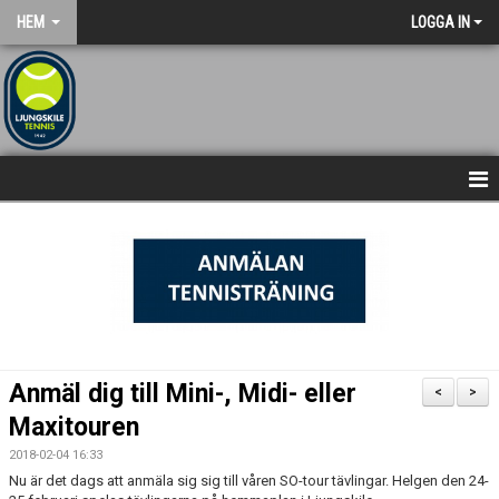
HEM
LOGGA IN
NYHETSARKIV
STARTSIDA
Anmäl dig till Mini-, Midi- eller
<
>
Maxitouren
2018-02-04 16:33
Nu är det dags att anmäla sig sig till våren SO-tour tävlingar. Helgen den 24-