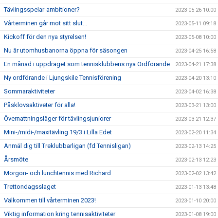
Tävlingsspelar-ambitioner?
2023-05-26 10:00
Vårterminen går mot sitt slut...
2023-05-11 09:18
Kickoff för den nya styrelsen!
2023-05-08 10:00
Nu är utomhusbanorna öppna för säsongen
2023-04-25 16:58
En månad i uppdraget som tennisklubbens nya Ordförande
2023-04-21 17:38
Ny ordförande i Ljungskile Tennisförening
2023-04-20 13:10
Sommaraktiviteter
2023-04-02 16:38
Påsklovsaktiveter för alla!
2023-03-21 13:00
Övernattningsläger för tävlingsjuniorer
2023-03-21 12:37
Mini-/midi-/maxitävling 19/3 i Lilla Edet
2023-02-20 11:34
Anmäl dig till Treklubbarligan (fd Tennisligan)
2023-02-13 14:25
Årsmöte
2023-02-13 12:23
Morgon- och lunchtennis med Richard
2023-02-02 13:42
Trettondagsslaget
2023-01-13 13:48
Välkommen till vårterminen 2023!
2023-01-10 20:00
Viktig information kring tennisaktiviteter
2023-01-08 19:00