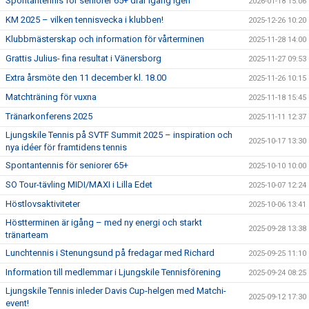
Spontantennis för seniorer 65+ drar igång igen
2026-01-18 15:06
KM 2025 – vilken tennisvecka i klubben!
2025-12-26 10:20
Klubbmästerskap och information för vårterminen
2025-11-28 14:00
Grattis Julius- fina resultat i Vänersborg
2025-11-27 09:53
Extra årsmöte den 11 december kl. 18.00
2025-11-26 10:15
Matchträning för vuxna
2025-11-18 15:45
Tränarkonferens 2025
2025-11-11 12:37
Ljungskile Tennis på SVTF Summit 2025 – inspiration och
2025-10-17 13:30
nya idéer för framtidens tennis
Spontantennis för seniorer 65+
2025-10-10 10:00
SO Tour-tävling MIDI/MAXI i Lilla Edet
2025-10-07 12:24
Höstlovsaktiviteter
2025-10-06 13:41
Höstterminen är igång – med ny energi och starkt
2025-09-28 13:38
tränarteam
Lunchtennis i Stenungsund på fredagar med Richard
2025-09-25 11:10
Information till medlemmar i Ljungskile Tennisförening
2025-09-24 08:25
Ljungskile Tennis inleder Davis Cup-helgen med Matchi-
2025-09-12 17:30
event!