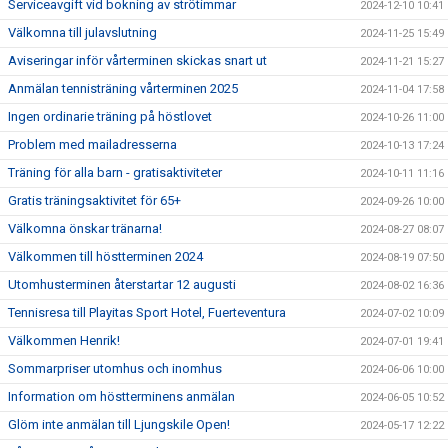
Serviceavgift vid bokning av strötimmar
2024-12-10 10:41
Välkomna till julavslutning
2024-11-25 15:49
Aviseringar inför vårterminen skickas snart ut
2024-11-21 15:27
Anmälan tennisträning vårterminen 2025
2024-11-04 17:58
Ingen ordinarie träning på höstlovet
2024-10-26 11:00
Problem med mailadresserna
2024-10-13 17:24
Träning för alla barn - gratisaktiviteter
2024-10-11 11:16
Gratis träningsaktivitet för 65+
2024-09-26 10:00
Välkomna önskar tränarna!
2024-08-27 08:07
Välkommen till höstterminen 2024
2024-08-19 07:50
Utomhusterminen återstartar 12 augusti
2024-08-02 16:36
Tennisresa till Playitas Sport Hotel, Fuerteventura
2024-07-02 10:09
Välkommen Henrik!
2024-07-01 19:41
Sommarpriser utomhus och inomhus
2024-06-06 10:00
Information om höstterminens anmälan
2024-06-05 10:52
Glöm inte anmälan till Ljungskile Open!
2024-05-17 12:22