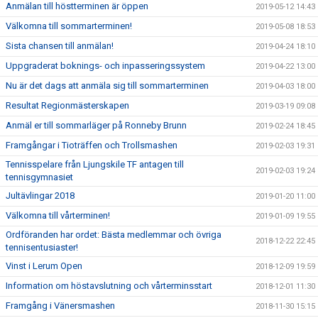
Anmälan till höstterminen är öppen
2019-05-12 14:43
Välkomna till sommarterminen!
2019-05-08 18:53
Sista chansen till anmälan!
2019-04-24 18:10
Uppgraderat boknings- och inpasseringssystem
2019-04-22 13:00
Nu är det dags att anmäla sig till sommarterminen
2019-04-03 18:00
Resultat Regionmästerskapen
2019-03-19 09:08
Anmäl er till sommarläger på Ronneby Brunn
2019-02-24 18:45
Framgångar i Tioträffen och Trollsmashen
2019-02-03 19:31
Tennisspelare från Ljungskile TF antagen till
2019-02-03 19:24
tennisgymnasiet
Jultävlingar 2018
2019-01-20 11:00
Välkomna till vårterminen!
2019-01-09 19:55
Ordföranden har ordet: Bästa medlemmar och övriga
2018-12-22 22:45
tennisentusiaster!
Vinst i Lerum Open
2018-12-09 19:59
Information om höstavslutning och vårterminsstart
2018-12-01 11:30
Framgång i Vänersmashen
2018-11-30 15:15