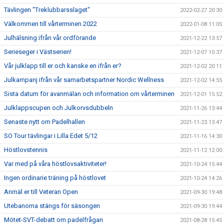
Tävlingen "Treklubbarsslaget"
2022-02-27 20:30
Välkommen till vårterminen 2022
2022-01-08 11:05
Julhälsning ifrån vår ordförande
2021-12-22 13:57
Serieseger i Västserien!
2021-12-07 10:37
Vår julklapp till er och kanske en ifrån er?
2021-12-02 20:11
Julkampanj ifrån vår samarbetspartner Nordic Wellness
2021-12-02 14:55
Sista datum för avanmälan och information om vårterminen
2021-12-01 15:52
Julklappscupen och Julkorvsdubbeln
2021-11-26 13:44
Senaste nytt om Padelhallen
2021-11-23 13:47
SO Tour tävlingar i Lilla Edet 5/12
2021-11-16 14:30
Höstlovstennis
2021-11-12 12:00
Var med på våra höstlovsaktiviteter!
2021-10-24 15:44
Ingen ordinarie träning på höstlovet
2021-10-24 14:26
Anmäl er till Veteran Open
2021-09-30 19:48
Utebanorna stängs för säsongen
2021-09-30 19:44
Mötet-SVT-debatt om padelfrågan
2021-08-28 15:45