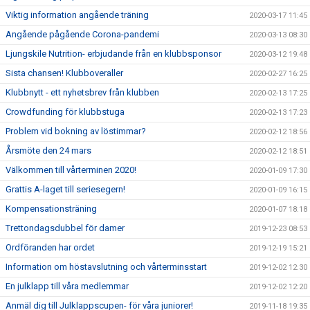
Viktig information angående träning
2020-03-17 11:45
Angående pågående Corona-pandemi
2020-03-13 08:30
Ljungskile Nutrition- erbjudande från en klubbsponsor
2020-03-12 19:48
Sista chansen! Klubboveraller
2020-02-27 16:25
Klubbnytt - ett nyhetsbrev från klubben
2020-02-13 17:25
Crowdfunding för klubbstuga
2020-02-13 17:23
Problem vid bokning av löstimmar?
2020-02-12 18:56
Årsmöte den 24 mars
2020-02-12 18:51
Välkommen till vårterminen 2020!
2020-01-09 17:30
Grattis A-laget till seriesegern!
2020-01-09 16:15
Kompensationsträning
2020-01-07 18:18
Trettondagsdubbel för damer
2019-12-23 08:53
Ordföranden har ordet
2019-12-19 15:21
Information om höstavslutning och vårterminsstart
2019-12-02 12:30
En julklapp till våra medlemmar
2019-12-02 12:20
Anmäl dig till Julklappscupen- för våra juniorer!
2019-11-18 19:35