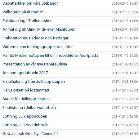
Debattartikel om våra utebanor
2018-02-15 13:47
Välkomna på årsmöte!
2018-02-13 09:34
Pallplacering i Trollsmashen
2018-02-11 11:00
Anmäl dig till Mini-, Midi- eller Maxitouren
2018-02-04 16:33
Frukosttennis- tisdagar och fredagar
2018-01-15 18:00
Vårterminens träningsgrupper och tider
2018-01-11 12:42
Hämta MedlemsAppen till din mobiltelefon/surfplatta
2018-01-11 12:25
Presentation av vår nya tränare Olivia
2018-01-03 19:52
Annandagsdubbeln 2017
2017-12-31 12:47
En julhälsning från Julklappscupen
2017-12-25 18:06
Halva priset på löstimmar!
2017-12-17 20:33
Succé för Julklappscupen!
2017-12-17 20:10
Finalisterna i Julkorvsdubbeln
2017-12-16 19:37
Lottning Julklappscupen
2017-12-15 18:38
Lottning Julkorvsdubbeln
2017-12-14 15:53
God Jul och Gott Nytt Tennisår!
2017-12-10 18:49