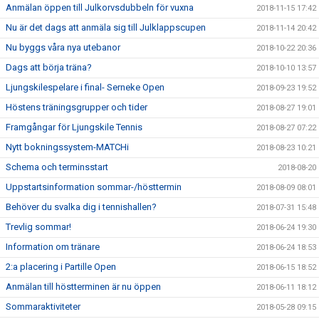
Anmälan öppen till Julkorvsdubbeln för vuxna
2018-11-15 17:42
Nu är det dags att anmäla sig till Julklappscupen
2018-11-14 20:42
Nu byggs våra nya utebanor
2018-10-22 20:36
Dags att börja träna?
2018-10-10 13:57
Ljungskilespelare i final- Serneke Open
2018-09-23 19:52
Höstens träningsgrupper och tider
2018-08-27 19:01
Framgångar för Ljungskile Tennis
2018-08-27 07:22
Nytt bokningssystem-MATCHi
2018-08-23 10:21
Schema och terminsstart
2018-08-20
Uppstartsinformation sommar-/hösttermin
2018-08-09 08:01
Behöver du svalka dig i tennishallen?
2018-07-31 15:48
Trevlig sommar!
2018-06-24 19:30
Information om tränare
2018-06-24 18:53
2:a placering i Partille Open
2018-06-15 18:52
Anmälan till höstterminen är nu öppen
2018-06-11 18:12
Sommaraktiviteter
2018-05-28 09:15