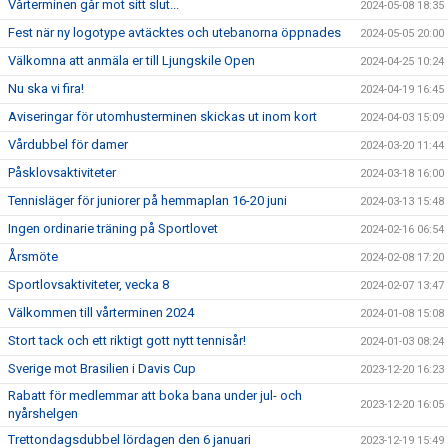
Vårterminen går mot sitt slut...
2024-05-08 18:35
Fest när ny logotype avtäcktes och utebanorna öppnades
2024-05-05 20:00
Välkomna att anmäla er till Ljungskile Open
2024-04-25 10:24
Nu ska vi fira!
2024-04-19 16:45
Aviseringar för utomhusterminen skickas ut inom kort
2024-04-03 15:09
Vårdubbel för damer
2024-03-20 11:44
Påsklovsaktiviteter
2024-03-18 16:00
Tennisläger för juniorer på hemmaplan 16-20 juni
2024-03-13 15:48
Ingen ordinarie träning på Sportlovet
2024-02-16 06:54
Årsmöte
2024-02-08 17:20
Sportlovsaktiviteter, vecka 8
2024-02-07 13:47
Välkommen till vårterminen 2024
2024-01-08 15:08
Stort tack och ett riktigt gott nytt tennisår!
2024-01-03 08:24
Sverige mot Brasilien i Davis Cup
2023-12-20 16:23
Rabatt för medlemmar att boka bana under jul- och
2023-12-20 16:05
nyårshelgen
Trettondagsdubbel lördagen den 6 januari
2023-12-19 15:49