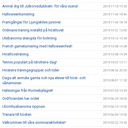
Anmäl dig till Julkorvsdubbeln- för våra vuxna!
2019-11-18 19:30
Halloweenturnering
2019-11-04 18:46
Framgångar för Ljungskiles juniorer
2019-11-04 18:18
Ordinarie träning inställd på höstlovet
2019-10-21 13:00
Utebanorna stängda för bokning
2019-10-16 10:58
French gameturnering med Halloweenfest!
2019-10-08 14:08
Höstlovsträning
2019-10-08 14:04
Tennis populärt på Idrottens dag!
2019-10-07 13:11
Höstens träningsgrupper och tider
2019-08-26 20:00
Dags att anmäla gamla och nya elever till höst- och
2019-08-01 11:30
vårterminen
Hälsningar från Ronnebylägret!
2019-07-03 19:49
Ordföranden har ordet
2019-06-29 18:00
Utomhusbanorna öppnas
2019-06-10 19:00
Tränare till hösten
2019-06-09 19:00
Välkommen till våra sommaraktiviteter!
2019-05-22 19:30