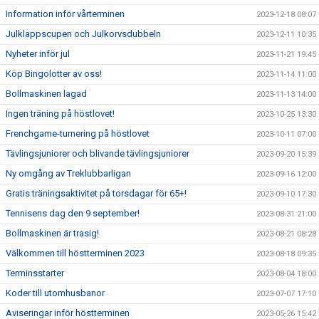
Information inför vårterminen
2023-12-18 08:07
Julklappscupen och Julkorvsdubbeln
2023-12-11 10:35
Nyheter inför jul
2023-11-21 19:45
Köp Bingolotter av oss!
2023-11-14 11:00
Bollmaskinen lagad
2023-11-13 14:00
Ingen träning på höstlovet!
2023-10-25 13:30
Frenchgame-turnering på höstlovet
2023-10-11 07:00
Tävlingsjuniorer och blivande tävlingsjuniorer
2023-09-20 15:39
Ny omgång av Treklubbarligan
2023-09-16 12:00
Gratis träningsaktivitet på torsdagar för 65+!
2023-09-10 17:30
Tennisens dag den 9 september!
2023-08-31 21:00
Bollmaskinen är trasig!
2023-08-21 08:28
Välkommen till höstterminen 2023
2023-08-18 09:35
Terminsstarter
2023-08-04 18:00
Koder till utomhusbanor
2023-07-07 17:10
Aviseringar inför höstterminen
2023-05-26 15:42