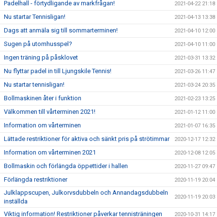
Padelhall - förtydligande av markfrågan!
2021-04-22 21:18
Nu startar Tennisligan!
2021-04-13 13:38
Dags att anmäla sig till sommarterminen!
2021-04-10 12:00
Sugen på utomhusspel?
2021-04-10 11:00
Ingen träning på påsklovet
2021-03-31 13:32
Nu flyttar padel in till Ljungskile Tennis!
2021-03-26 11:47
Nu startar tennisligan!
2021-03-24 20:35
Bollmaskinen åter i funktion
2021-02-23 13:25
Välkommen till vårterminen 2021!
2021-01-12 11:00
Information om vårterminen
2021-01-07 16:35
Lättade restriktioner för aktiva och sänkt pris på strötimmar
2020-12-17 12:32
Information om vårterminen 2021
2020-12-08 12:05
Bollmaskin och förlängda öppettider i hallen
2020-11-27 09:47
Förlängda restriktioner
2020-11-19 20:04
Julklappscupen, Julkorvsdubbeln och Annandagsdubbeln
2020-11-19 20:03
inställda
Viktig information! Restriktioner påverkar tennisträningen
2020-10-31 14:17