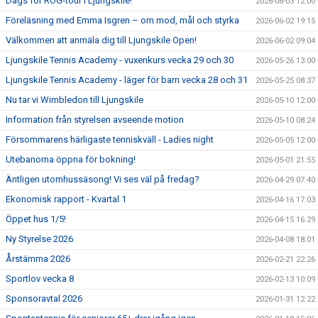
Dags för ROG-tour i Ljungskile!
2026-06-03 12:00
Föreläsning med Emma Isgren – om mod, mål och styrka
2026-06-02 19:15
Välkommen att anmäla dig till Ljungskile Open!
2026-06-02 09:04
Ljungskile Tennis Academy - vuxenkurs vecka 29 och 30
2026-05-26 13:00
Ljungskile Tennis Academy - läger för barn vecka 28 och 31
2026-05-25 08:37
Nu tar vi Wimbledon till Ljungskile
2026-05-10 12:00
Information från styrelsen avseende motion
2026-05-10 08:24
Försommarens härligaste tenniskväll - Ladies night
2026-05-05 12:00
Utebanorna öppna för bokning!
2026-05-01 21:55
Äntligen utomhussäsong! Vi ses väl på fredag?
2026-04-29 07:40
Ekonomisk rapport - Kvartal 1
2026-04-16 17:03
Öppet hus 1/5!
2026-04-15 16:29
Ny Styrelse 2026
2026-04-08 18:01
Årstämma 2026
2026-02-21 22:26
Sportlov vecka 8
2026-02-13 10:09
Sponsoravtal 2026
2026-01-31 12:22