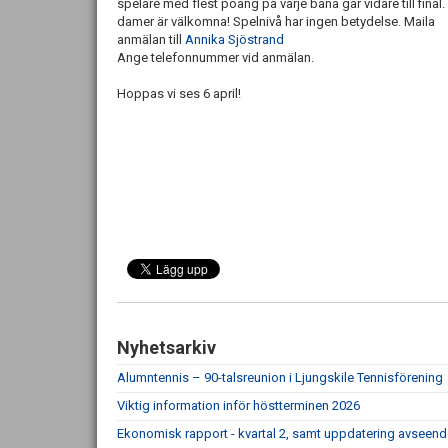
spelare med flest poäng på varje bana går vidare till final.
damer är välkomna! Spelnivå har ingen betydelse. Maila
anmälan till
Annika Sjöstrand
Ange telefonnummer vid anmälan.
Hoppas vi ses 6 april!
Nyhetsarkiv
Alumntennis – 90-talsreunion i Ljungskile Tennisförening
Viktig information inför höstterminen 2026
Ekonomisk rapport - kvartal 2, samt uppdatering avseen