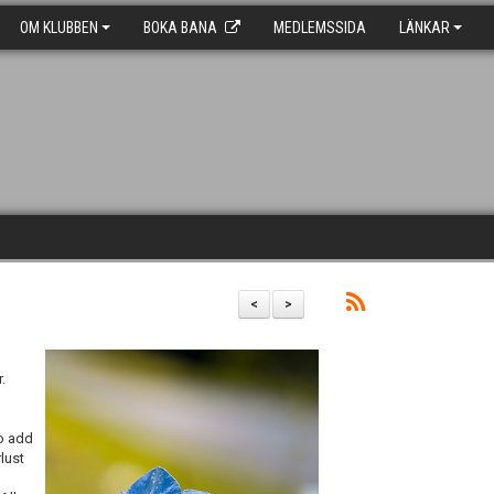
OM KLUBBEN
BOKA BANA
MEDLEMSSIDA
LÄNKAR
<
>
.
No add
lust