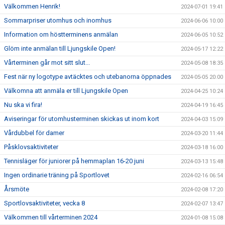
Välkommen Henrik!
2024-07-01 19:41
Sommarpriser utomhus och inomhus
2024-06-06 10:00
Information om höstterminens anmälan
2024-06-05 10:52
Glöm inte anmälan till Ljungskile Open!
2024-05-17 12:22
Vårterminen går mot sitt slut...
2024-05-08 18:35
Fest när ny logotype avtäcktes och utebanorna öppnades
2024-05-05 20:00
Välkomna att anmäla er till Ljungskile Open
2024-04-25 10:24
Nu ska vi fira!
2024-04-19 16:45
Aviseringar för utomhusterminen skickas ut inom kort
2024-04-03 15:09
Vårdubbel för damer
2024-03-20 11:44
Påsklovsaktiviteter
2024-03-18 16:00
Tennisläger för juniorer på hemmaplan 16-20 juni
2024-03-13 15:48
Ingen ordinarie träning på Sportlovet
2024-02-16 06:54
Årsmöte
2024-02-08 17:20
Sportlovsaktiviteter, vecka 8
2024-02-07 13:47
Välkommen till vårterminen 2024
2024-01-08 15:08