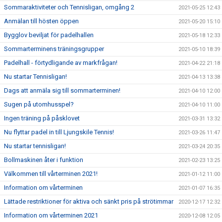
Sommaraktiviteter och Tennisligan, omgång 2
2021-05-25 12:43
Anmälan till hösten öppen
2021-05-20 15:10
Bygglov beviljat för padelhallen
2021-05-18 12:33
Sommarterminens träningsgrupper
2021-05-10 18:39
Padelhall - förtydligande av markfrågan!
2021-04-22 21:18
Nu startar Tennisligan!
2021-04-13 13:38
Dags att anmäla sig till sommarterminen!
2021-04-10 12:00
Sugen på utomhusspel?
2021-04-10 11:00
Ingen träning på påsklovet
2021-03-31 13:32
Nu flyttar padel in till Ljungskile Tennis!
2021-03-26 11:47
Nu startar tennisligan!
2021-03-24 20:35
Bollmaskinen åter i funktion
2021-02-23 13:25
Välkommen till vårterminen 2021!
2021-01-12 11:00
Information om vårterminen
2021-01-07 16:35
Lättade restriktioner för aktiva och sänkt pris på strötimmar
2020-12-17 12:32
Information om vårterminen 2021
2020-12-08 12:05