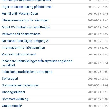
2021-10-24 15:44
Ingen ordinarie träning på höstlovet
2021-10-24 14:26
Anmäl er till Veteran Open
2021-09-30 19:48
Utebanorna stängs för säsongen
2021-09-30 19:44
Mötet-SVT-debatt om padelfrågan
2021-08-28 15:45
Välkomna till höstterminen!
2021-08-22 10:27
Nu startar Tennisligan, omgång 2!
2021-08-15 19:16
Information inför höstterminen
2021-07-30 20:00
Kom och grilla med oss!
2021-07-30 19:59
Insändare Bohusläningen från styrelsen angående
2021-07-27 18:51
padelhall
Fakta kring padelhallens utbredning
2021-07-20 19:09
Serieseger!
2021-06-28 09:52
Sommarpriser på banorna
2021-06-24 19:01
Onsdagsdubbel
2021-06-23 19:18
Sommaravslutning
2021-06-15 09:32
Grattis Anouk!
2021-06-07 13:20