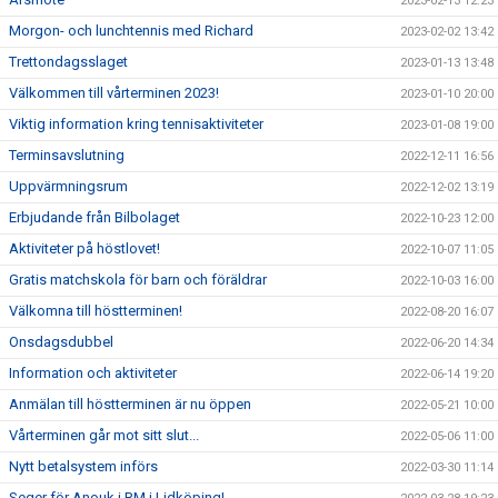
2023-02-13 12:23
Morgon- och lunchtennis med Richard
2023-02-02 13:42
Trettondagsslaget
2023-01-13 13:48
Välkommen till vårterminen 2023!
2023-01-10 20:00
Viktig information kring tennisaktiviteter
2023-01-08 19:00
Terminsavslutning
2022-12-11 16:56
Uppvärmningsrum
2022-12-02 13:19
Erbjudande från Bilbolaget
2022-10-23 12:00
Aktiviteter på höstlovet!
2022-10-07 11:05
Gratis matchskola för barn och föräldrar
2022-10-03 16:00
Välkomna till höstterminen!
2022-08-20 16:07
Onsdagsdubbel
2022-06-20 14:34
Information och aktiviteter
2022-06-14 19:20
Anmälan till höstterminen är nu öppen
2022-05-21 10:00
Vårterminen går mot sitt slut...
2022-05-06 11:00
Nytt betalsystem införs
2022-03-30 11:14
Seger för Anouk i RM i Lidköping!