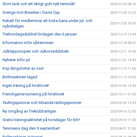
Stort tack och ett riktigt gott nytt tennisår!
2024-01-03 08:24
Sverige mot Brasilien i Davis Cup
2023-12-20 16:23
Rabatt för medlemmar att boka bana under jul- och
2023-12-20 16:05
nyårshelgen
Trettondagsdubbel lördagen den 6 januari
2023-12-19 15:49
Information inför vårterminen
2023-12-18 08:07
Julklappscupen och Julkorvsdubbeln
2023-12-11 10:35
Nyheter inför jul
2023-11-21 19:45
Köp Bingolotter av oss!
2023-11-14 11:00
Bollmaskinen lagad
2023-11-13 14:00
Ingen träning på höstlovet!
2023-10-25 13:30
Frenchgame-turnering på höstlovet
2023-10-11 07:00
Tävlingsjuniorer och blivande tävlingsjuniorer
2023-09-20 15:39
Ny omgång av Treklubbarligan
2023-09-16 12:00
Gratis träningsaktivitet på torsdagar för 65+!
2023-09-10 17:30
Tennisens dag den 9 september!
2023-08-31 21:00
Bollmaskinen är trasig!