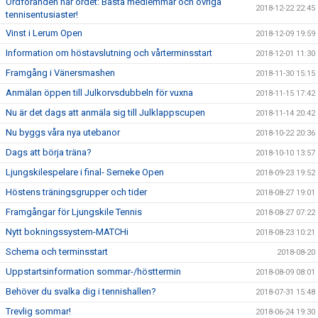
Ordföranden har ordet: Bästa medlemmar och övriga
2018-12-22 22:45
tennisentusiaster!
Vinst i Lerum Open
2018-12-09 19:59
Information om höstavslutning och vårterminsstart
2018-12-01 11:30
Framgång i Vänersmashen
2018-11-30 15:15
Anmälan öppen till Julkorvsdubbeln för vuxna
2018-11-15 17:42
Nu är det dags att anmäla sig till Julklappscupen
2018-11-14 20:42
Nu byggs våra nya utebanor
2018-10-22 20:36
Dags att börja träna?
2018-10-10 13:57
Ljungskilespelare i final- Serneke Open
2018-09-23 19:52
Höstens träningsgrupper och tider
2018-08-27 19:01
Framgångar för Ljungskile Tennis
2018-08-27 07:22
Nytt bokningssystem-MATCHi
2018-08-23 10:21
Schema och terminsstart
2018-08-20
Uppstartsinformation sommar-/hösttermin
2018-08-09 08:01
Behöver du svalka dig i tennishallen?
2018-07-31 15:48
Trevlig sommar!
2018-06-24 19:30