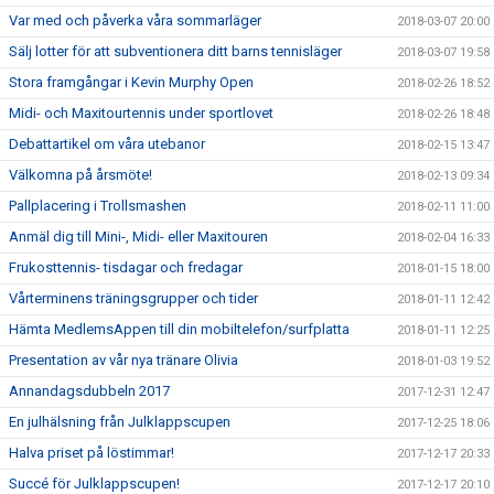
Var med och påverka våra sommarläger
2018-03-07 20:00
Sälj lotter för att subventionera ditt barns tennisläger
2018-03-07 19:58
Stora framgångar i Kevin Murphy Open
2018-02-26 18:52
Midi- och Maxitourtennis under sportlovet
2018-02-26 18:48
Debattartikel om våra utebanor
2018-02-15 13:47
Välkomna på årsmöte!
2018-02-13 09:34
Pallplacering i Trollsmashen
2018-02-11 11:00
Anmäl dig till Mini-, Midi- eller Maxitouren
2018-02-04 16:33
Frukosttennis- tisdagar och fredagar
2018-01-15 18:00
Vårterminens träningsgrupper och tider
2018-01-11 12:42
Hämta MedlemsAppen till din mobiltelefon/surfplatta
2018-01-11 12:25
Presentation av vår nya tränare Olivia
2018-01-03 19:52
Annandagsdubbeln 2017
2017-12-31 12:47
En julhälsning från Julklappscupen
2017-12-25 18:06
Halva priset på löstimmar!
2017-12-17 20:33
Succé för Julklappscupen!
2017-12-17 20:10