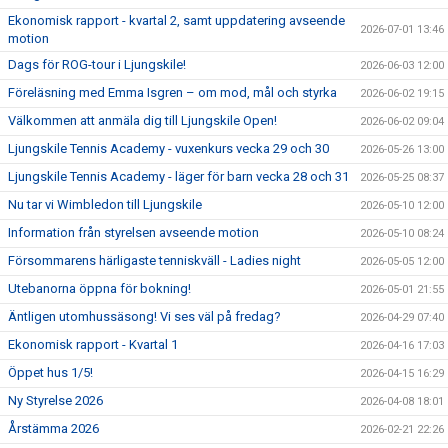
Ekonomisk rapport - kvartal 2, samt uppdatering avseende
2026-07-01 13:46
motion
Dags för ROG-tour i Ljungskile!
2026-06-03 12:00
Föreläsning med Emma Isgren – om mod, mål och styrka
2026-06-02 19:15
Välkommen att anmäla dig till Ljungskile Open!
2026-06-02 09:04
Ljungskile Tennis Academy - vuxenkurs vecka 29 och 30
2026-05-26 13:00
Ljungskile Tennis Academy - läger för barn vecka 28 och 31
2026-05-25 08:37
Nu tar vi Wimbledon till Ljungskile
2026-05-10 12:00
Information från styrelsen avseende motion
2026-05-10 08:24
Försommarens härligaste tenniskväll - Ladies night
2026-05-05 12:00
Utebanorna öppna för bokning!
2026-05-01 21:55
Äntligen utomhussäsong! Vi ses väl på fredag?
2026-04-29 07:40
Ekonomisk rapport - Kvartal 1
2026-04-16 17:03
Öppet hus 1/5!
2026-04-15 16:29
Ny Styrelse 2026
2026-04-08 18:01
Årstämma 2026
2026-02-21 22:26