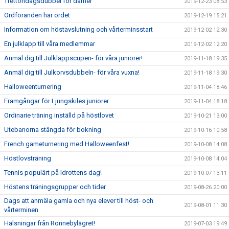
Trettondagsdubbel för damer
2019-12-23 08:53
Ordföranden har ordet
2019-12-19 15:21
Information om höstavslutning och vårterminsstart
2019-12-02 12:30
En julklapp till våra medlemmar
2019-12-02 12:20
Anmäl dig till Julklappscupen- för våra juniorer!
2019-11-18 19:35
Anmäl dig till Julkorvsdubbeln- för våra vuxna!
2019-11-18 19:30
Halloweenturnering
2019-11-04 18:46
Framgångar för Ljungskiles juniorer
2019-11-04 18:18
Ordinarie träning inställd på höstlovet
2019-10-21 13:00
Utebanorna stängda för bokning
2019-10-16 10:58
French gameturnering med Halloweenfest!
2019-10-08 14:08
Höstlovsträning
2019-10-08 14:04
Tennis populärt på Idrottens dag!
2019-10-07 13:11
Höstens träningsgrupper och tider
2019-08-26 20:00
Dags att anmäla gamla och nya elever till höst- och
2019-08-01 11:30
vårterminen
Hälsningar från Ronnebylägret!
2019-07-03 19:49