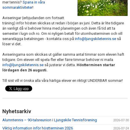
mer tennis?
Spana in våra
sommaraktiviteter
!
Aviseringar (erbjudanden om fortsatt
träning) inför hösten skickas ut redan i början av juni. Detta är lite tidigare
än vanligt då vi behöver hinna med planeringen och även få tid att ta
semester i lugn och ro. Om ni nyligen betalt för utomhusterminen och vill
senarelägga betalningen - kontakta oss på
info@ljungskiletennis.se
så
löser vi det.
Aviseringarna som skickas ut gäller samma antal timmar som eleven haft
tidigare. Om eleven vill spela fler eller färre timmar behöver ni maila
info@ljungskiletennis.se
så justerar vi detta.
Höstterminen startar
lördagen den 26 augusti.
Till sist vill vi önska alla våra härliga elever en riktigt UNDERBAR sommar!
Nyhetsarkiv
Alumntennis – 90-talsreunion i Ljungskile Tennisförening
2026-07-30
Viktig information inför höstterminen 2026
2026-07-24