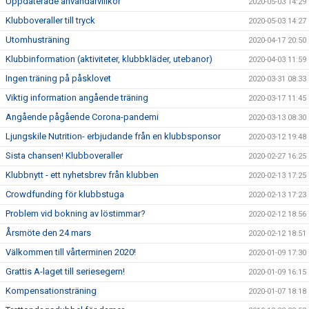
Uppdaterade användarvillkor
2020-05-03 14:29
Klubboveraller till tryck
2020-05-03 14:27
Utomhusträning
2020-04-17 20:50
Klubbinformation (aktiviteter, klubbkläder, utebanor)
2020-04-03 11:59
Ingen träning på påsklovet
2020-03-31 08:33
Viktig information angående träning
2020-03-17 11:45
Angående pågående Corona-pandemi
2020-03-13 08:30
Ljungskile Nutrition- erbjudande från en klubbsponsor
2020-03-12 19:48
Sista chansen! Klubboveraller
2020-02-27 16:25
Klubbnytt - ett nyhetsbrev från klubben
2020-02-13 17:25
Crowdfunding för klubbstuga
2020-02-13 17:23
Problem vid bokning av löstimmar?
2020-02-12 18:56
Årsmöte den 24 mars
2020-02-12 18:51
Välkommen till vårterminen 2020!
2020-01-09 17:30
Grattis A-laget till seriesegern!
2020-01-09 16:15
Kompensationsträning
2020-01-07 18:18