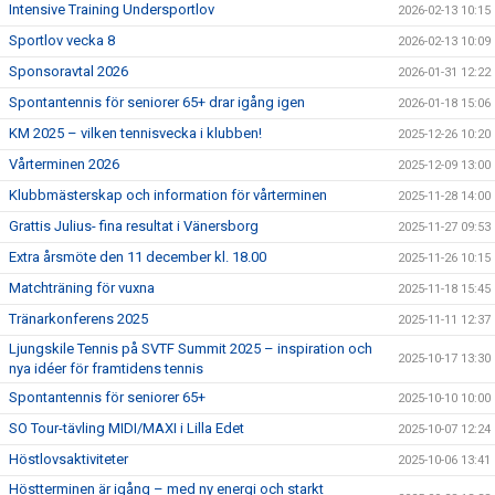
Intensive Training Undersportlov
2026-02-13 10:15
Sportlov vecka 8
2026-02-13 10:09
Sponsoravtal 2026
2026-01-31 12:22
Spontantennis för seniorer 65+ drar igång igen
2026-01-18 15:06
KM 2025 – vilken tennisvecka i klubben!
2025-12-26 10:20
Vårterminen 2026
2025-12-09 13:00
Klubbmästerskap och information för vårterminen
2025-11-28 14:00
Grattis Julius- fina resultat i Vänersborg
2025-11-27 09:53
Extra årsmöte den 11 december kl. 18.00
2025-11-26 10:15
Matchträning för vuxna
2025-11-18 15:45
Tränarkonferens 2025
2025-11-11 12:37
Ljungskile Tennis på SVTF Summit 2025 – inspiration och
2025-10-17 13:30
nya idéer för framtidens tennis
Spontantennis för seniorer 65+
2025-10-10 10:00
SO Tour-tävling MIDI/MAXI i Lilla Edet
2025-10-07 12:24
Höstlovsaktiviteter
2025-10-06 13:41
Höstterminen är igång – med ny energi och starkt