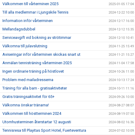
Välkommen till vårterminen 2025
2025-01-05 17:04
Till alla medlemmar i Ljungskile Tennis
2024-12-22 10:00
Information inför vårterminen
2024-12-17 16:00
Mellandagsdubbel
2024-12-12 15:35
Serviceavgift vid bokning av strötimmar
2024-12-10 10:41
Välkomna till julavslutning
2024-11-25 15:49
Aviseringar inför vårterminen skickas snart ut
2024-11-21 15:27
Anmälan tennisträning vårterminen 2025
2024-11-04 17:58
Ingen ordinarie träning på höstlovet
2024-10-26 11:00
Problem med mailadresserna
2024-10-13 17:24
Träning för alla barn - gratisaktiviteter
2024-10-11 11:16
Gratis träningsaktivitet för 65+
2024-09-26 10:00
Välkomna önskar tränarna!
2024-08-27 08:07
Välkommen till höstterminen 2024
2024-08-19 07:50
Utomhusterminen återstartar 12 augusti
2024-08-02 16:36
Tennisresa till Playitas Sport Hotel, Fuerteventura
2024-07-02 10:09