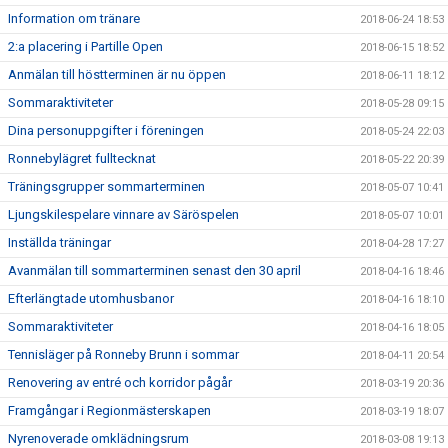
Information om tränare
2018-06-24 18:53
2:a placering i Partille Open
2018-06-15 18:52
Anmälan till höstterminen är nu öppen
2018-06-11 18:12
Sommaraktiviteter
2018-05-28 09:15
Dina personuppgifter i föreningen
2018-05-24 22:03
Ronnebylägret fulltecknat
2018-05-22 20:39
Träningsgrupper sommarterminen
2018-05-07 10:41
Ljungskilespelare vinnare av Säröspelen
2018-05-07 10:01
Inställda träningar
2018-04-28 17:27
Avanmälan till sommarterminen senast den 30 april
2018-04-16 18:46
Efterlängtade utomhusbanor
2018-04-16 18:10
Sommaraktiviteter
2018-04-16 18:05
Tennisläger på Ronneby Brunn i sommar
2018-04-11 20:54
Renovering av entré och korridor pågår
2018-03-19 20:36
Framgångar i Regionmästerskapen
2018-03-19 18:07
Nyrenoverade omklädningsrum
2018-03-08 19:13