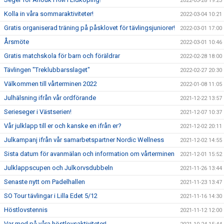
2022-03-28 19:23
Kolla in våra sommaraktiviteter!
2022-03-04 10:21
Gratis organiserad träning på påsklovet för tävlingsjuniorer!
2022-03-01 17:00
Årsmöte
2022-03-01 10:46
Gratis matchskola för barn och föräldrar
2022-02-28 18:00
Tävlingen "Treklubbarsslaget"
2022-02-27 20:30
Välkommen till vårterminen 2022
2022-01-08 11:05
Julhälsning ifrån vår ordförande
2021-12-22 13:57
Serieseger i Västserien!
2021-12-07 10:37
Vår julklapp till er och kanske en ifrån er?
2021-12-02 20:11
Julkampanj ifrån vår samarbetspartner Nordic Wellness
2021-12-02 14:55
Sista datum för avanmälan och information om vårterminen
2021-12-01 15:52
Julklappscupen och Julkorvsdubbeln
2021-11-26 13:44
Senaste nytt om Padelhallen
2021-11-23 13:47
SO Tour tävlingar i Lilla Edet 5/12
2021-11-16 14:30
Höstlovstennis
2021-11-12 12:00
Var med på våra höstlovsaktiviteter!