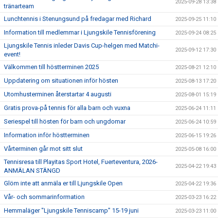
2025-09-28 13:38
tränarteam
Lunchtennis i Stenungsund på fredagar med Richard
2025-09-25 11:10
Information till medlemmar i Ljungskile Tennisförening
2025-09-24 08:25
Ljungskile Tennis inleder Davis Cup-helgen med Matchi-
2025-09-12 17:30
event!
Välkommen till höstterminen 2025
2025-08-21 12:10
Uppdatering om situationen inför hösten
2025-08-13 17:20
Utomhusterminen återstartar 4 augusti
2025-08-01 15:19
Gratis prova-på tennis för alla barn och vuxna
2025-06-24 11:11
Seriespel till hösten för barn och ungdomar
2025-06-24 10:59
Information inför höstterminen
2025-06-15 19:26
Vårterminen går mot sitt slut
2025-05-08 16:00
Tennisresa till Playitas Sport Hotel, Fuerteventura, 2026-
2025-04-22 19:43
ANMÄLAN STÄNGD
Glöm inte att anmäla er till Ljungskile Open
2025-04-22 19:36
Vår- och sommarinformation
2025-03-23 16:22
Hemmaläger "Ljungskile Tenniscamp" 15-19 juni
2025-03-23 11:00