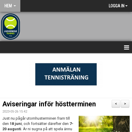
HEM
LOGGA IN
NYHETSARKIV
STARTSIDA
Aviseringar inför höstterminen
<
>
2023-05-26 15:42
Just nu pågår utomhusterminen fram till
den
18 juni
, och fortsätter därefter den
7-
20 augusti
. Är ni sugna på att spela ännu