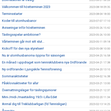
2023-08-21 08:28
Välkommen till höstterminen 2023
2023-08-18 09:35
Terminsstarter
2023-08-04 18:00
Koder till utomhusbanor
2023-07-07 17:10
Aviseringar inför höstterminen
2023-05-26 15:42
Tävlingsspelar-ambitioner?
2023-05-26 10:00
Vårterminen går mot sitt slut...
2023-05-11 09:18
Kickoff för den nya styrelsen!
2023-05-08 10:00
Nu är utomhusbanorna öppna för säsongen
2023-04-25 16:58
En månad i uppdraget som tennisklubbens nya Ordförande
2023-04-21 17:38
Ny ordförande i Ljungskile Tennisförening
2023-04-20 13:10
Sommaraktiviteter
2023-04-02 16:38
Påsklovsaktiveter för alla!
2023-03-21 13:00
Övernattningsläger för tävlingsjuniorer
2023-03-21 12:37
Mini-/midi-/maxitävling 19/3 i Lilla Edet
2023-02-20 11:34
Anmäl dig till Treklubbarligan (fd Tennisligan)
2023-02-13 14:25
Årsmöte